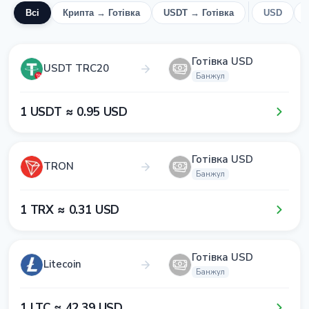
Всі
Крипта → Готівка
USDT → Готівка
USD
Готівка USD
USDT TRC20
Банжул
1​ USDT ≈ 0​.9​5​ USD
Готівка USD
TRON
Банжул
1​ TRX ≈ 0​.3​1​ USD
Готівка USD
Litecoin
Банжул
1​ LTC ≈ 4​2​.3​9​ USD