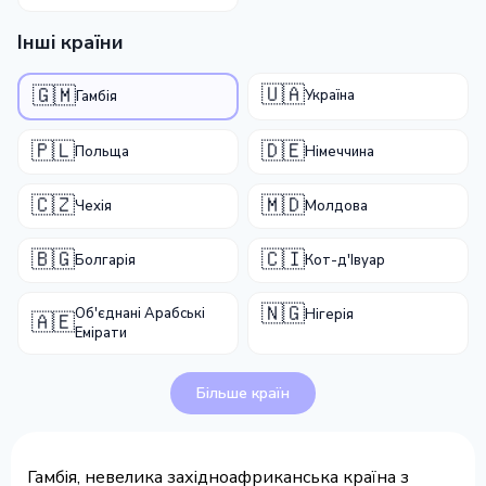
Інші країни
🇺🇦
🇬🇲
Україна
Гамбія
🇵🇱
🇩🇪
Польща
Німеччина
🇨🇿
🇲🇩
Чехія
Молдова
🇧🇬
🇨🇮
Болгарія
Кот-д'Івуар
🇳🇬
Об'єднані Арабські
Нігерія
🇦🇪
Емірати
Більше країн
Гамбія, невелика західноафриканська країна з