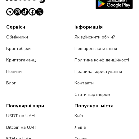
Сервіси
Інформація
Обмінники
Як здійснити обмін?
Криптобіржі
Поширені запитання
Криптогаманці
Політика конфіденційності
Новини
Правила користування
Блог
Контакти
Стати партнером
Популярні пари
Популярні міста
USDT на UAH
Київ
Bitcoin на UAH
Львів
ETH на UAH
Одеса