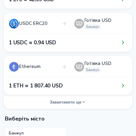
Готівка USD
USDC ERC20
Банжул
1​ USDC ≈ 0​.9​4​ USD
Готівка USD
Ethereum
Банжул
1​ ETH ≈ 1​ 8​0​7​.4​0​ USD
Завантажити ще
Виберіть місто
Банжул