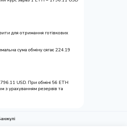
візити для отримання готівкових
имальна сума обміну сягає 224.19
1796.11 USD. При обміні 56 ETH
ом з урахуванням резервів та
Банжулі