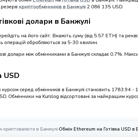
й резерв
криптообмінників в Банжулі
2 086 135 USD.
тівкові долари в Банжулі
ерейдіть на його сайт. Вкажіть суму (від 5.57 ETH) та рек
сть операцій обробляються за 5-30 хвилин.
кові долари між обмінниками в Банжулі складає 0.7%. Макс
ка USD
 курсом серед обмінників в Банжулі становить 1783.94 - 
SD. Обмінники на Kurslog відсортовані за найкращим курс
н криптовалюти в Банжулі
Обмін Ethereum на Готівка USD в 
›