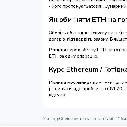
- його пропонує "Satoshi". Сумарни
Як обміняти ETH на го
Оберіть обмінник зі списку вище і п
доларів, підтвердіть заявку. Більші
Різниця курсів обміну ETH на готів
ETH за одну операцію.
Курс Ethereum / Готів
Різниця між найкращим і найгіршим
різниця складе приблизно 681.20 U
відгуків.
Kurslog
Обмін криптовалюти в Гамбії
Обмі
›
›