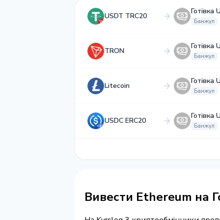
Готівка 
USDT TRC20
Банжул
Готівка 
TRON
Банжул
Готівка 
Litecoin
Банжул
Готівка 
USDC ERC20
Банжул
Вивести Ethereum на Г
На Kurslog 3 криптообмінники про