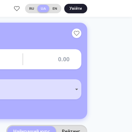
RU
UA
EN
Увійти
Найкращий курс
Рейтинг