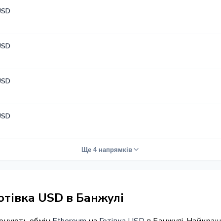
USD
USD
USD
USD
Ще 4 напрямків
отівка USD в Банжулі
понують обмін
Ethereum
на
Готівка USD
в Банжулі. Найкращ