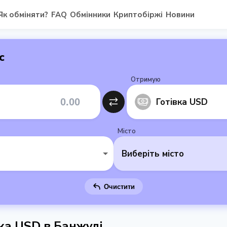
Як обміняти?
FAQ
Обмінники
Криптобіржі
Новини
с
Отримую
Готівка USD
Місто
Виберіть місто
Очистити
ка USD в Банжулі