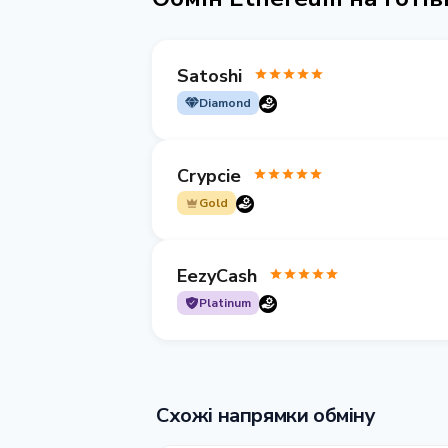
Satoshi
Diamond
Crypcie
Gold
EezyCash
Platinum
Схожі напрямки обміну