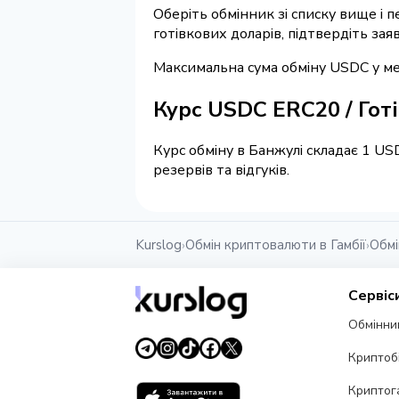
Оберіть обмінник зі списку вище і 
готівкових доларів, підтвердіть зая
Максимальна сума обміну USDC у мер
Курс USDC ERC20 / Гот
Курс обміну в Банжулі складає 1 US
резервів та відгуків.
Kurslog
Обмін криптовалюти в Гамбії
Обмі
›
›
Сервіс
Обмінни
Криптоб
Криптог