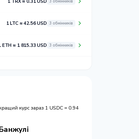
1 TRX ≈ 0.31 USD
3 обмінників
1 LTC ≈ 42.56 USD
3 обмінників
1 ETH ≈ 1 815.33 USD
3 обмінників
кращий курс зараз 1 USDC = 0.94
 Банжулі