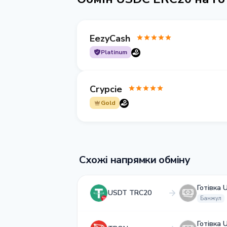
EezyCash
Platinum
Crypcie
Gold
Схожі напрямки обміну
Готівка 
USDT TRC20
Банжул
Готівка 