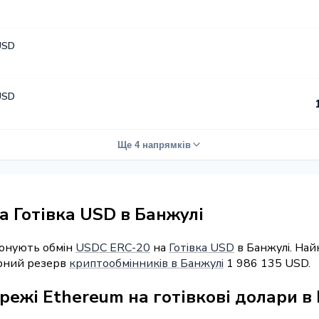
USD
USD
Ще 4 напрямків
 Готівка USD в Банжулі
понують обмін
USDC ERC-20
на
Готівка USD
в Банжулі. Най
арний резерв
криптообмінників в Банжулі
1 986 135 USD.
режі Ethereum на готівкові долари в