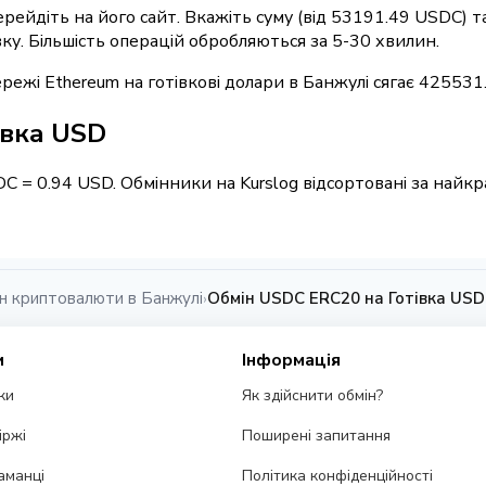
перейдіть на його сайт. Вкажіть суму (від 53191.49 USDC) 
вку. Більшість операцій обробляються за 5-30 хвилин.
ежі Ethereum на готівкові долари в Банжулі сягає 425531
івка USD
DC = 0.94 USD. Обмінники на Kurslog відсортовані за най
н криптовалюти в Банжулі
Обмін USDC ERC20 на Готівка USD
›
и
Інформація
ки
Як здійснити обмін?
іржі
Поширені запитання
аманці
Політика конфіденційності