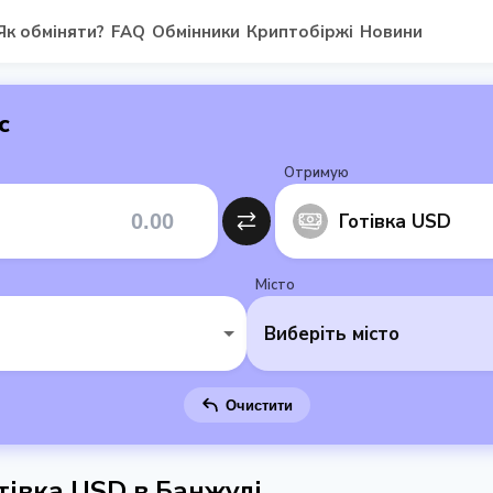
Як обміняти?
FAQ
Обмінники
Криптобіржі
Новини
с
Отримую
Готівка USD
Місто
Виберіть місто
Очистити
тівка USD в Банжулі