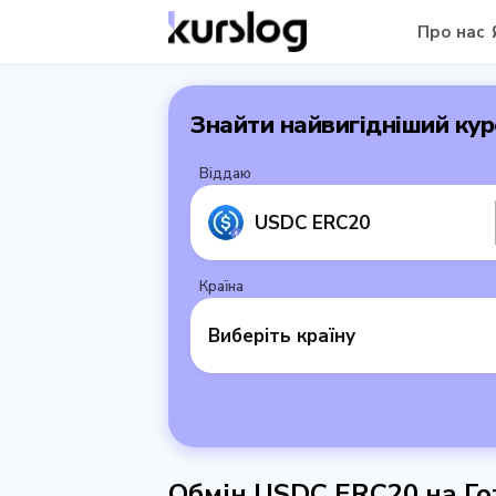
Про нас
Знайти найвигідніший кур
Віддаю
USDC ERC20
Країна
Виберіть країну
Обмін USDC ERC20 на Го