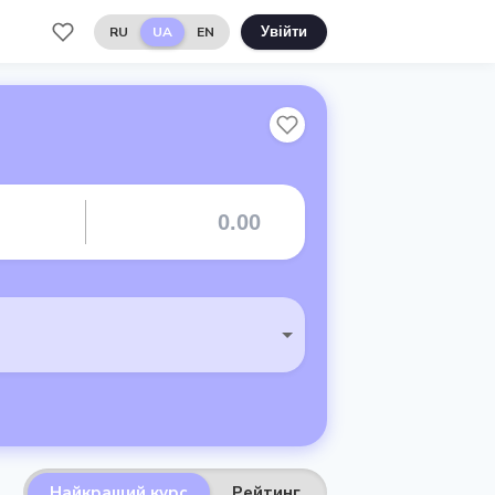
RU
UA
EN
Увійти
Найкращий курс
Рейтинг