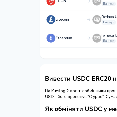
TRON
Банжул
Готівка 
Litecoin
Банжул
Готівка 
Ethereum
Банжул
Вивести USDC ERC20 на
На Kurslog 2 криптообмінники про
USD - його пропонує "Crypcie". Сум
Як обміняти USDC у ме