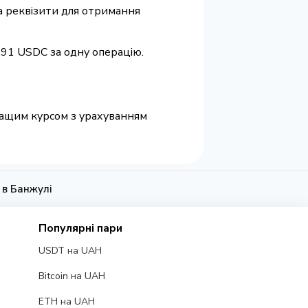
та реквізити для отримання
.91 USDC за одну операцію.
кращим курсом з урахуванням
 в Банжулі
Популярні пари
USDT на UAH
Bitcoin на UAH
ETH на UAH