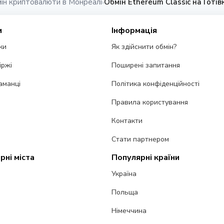
ін криптовалюти в Монреалі
Обмін Ethereum Classic на Готі
›
и
Інформація
ки
Як здійснити обмін?
іржі
Поширені запитання
аманці
Політика конфіденційності
Правила користування
Контакти
Стати партнером
рні міста
Популярні країни
Україна
Польща
Німеччина