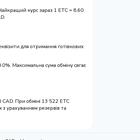
Найкращий курс зараз 1 ETC = 8.60
D.
 реквізити для отримання готівкових
0.0%. Максимальна сума обміну сягає
0 CAD. При обміні 13 522 ETC
м з урахуванням резервів та