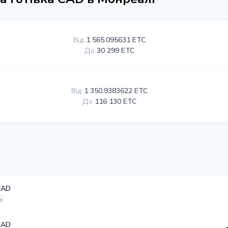
Від
1 565.095631 ETC
До
30 299 ETC
Від
1 350.9383622 ETC
До
116 130 ETC
CAD
ь
CAD