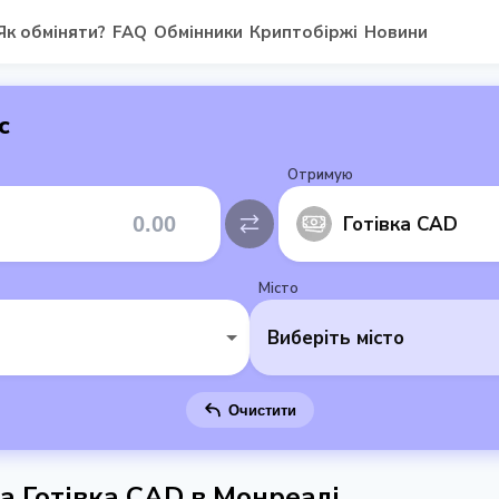
Як обміняти?
FAQ
Обмінники
Криптобіржі
Новини
с
Отримую
Готівка CAD
Місто
Виберіть місто
Очистити
на Готівка CAD в Монреалі