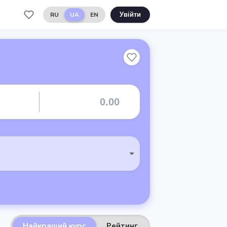
RU
UA
EN
Увійти
Найкращий курс
Рейтинг