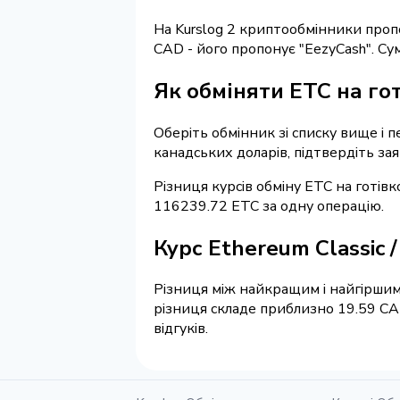
На Kurslog 2 криптообмінники про
CAD - його пропонує "EezyCash". С
Як обміняти ETC на го
Оберіть обмінник зі списку вище і п
канадських доларів, підтвердіть за
Різниця курсів обміну ETC на готів
116239.72 ETC за одну операцію.
Курс Ethereum Classic 
Різниця між найкращим і найгіршим 
різниця складе приблизно 19.59 CA
відгуків.