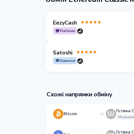
EezyCash
Platinum
Satoshi
Diamond
Схожі напрямки обміну
Готівка 
Bitcoin
Монреал
Готівка 