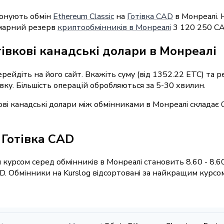
понують обмін
Ethereum Classic
на
Готівка CAD
в Монреалі. 
умарний резерв
криптообмінників в Монреалі
3 120 250 CA
тівкові канадські долари в Монреалі
ерейдіть на його сайт. Вкажіть суму (від 1352.22 ETC) та
явку. Більшість операцій обробляються за 5-30 хвилин.
кові канадські долари між обмінниками в Монреалі складає 
/ Готівка CAD
курсом серед обмінників в Монреалі становить 8.60 - 8.6
D. Обмінники на Kurslog відсортовані за найкращим курсо