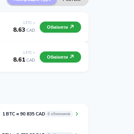
1 ETC =
Обміняти
8.63
CAD
1 ETC =
Обміняти
8.61
CAD
1 BTC ≈ 90 835 CAD
6 обмінників