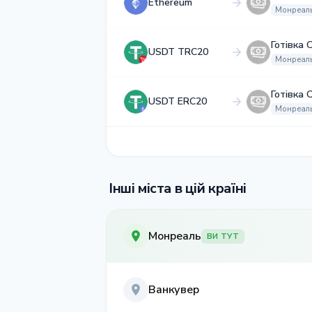
Ethereum
Монреал
Готівка 
USDT TRC20
Монреал
Готівка 
USDT ERC20
Монреал
Інші міста в цій країні
Монреаль
ВИ ТУТ
Ванкувер