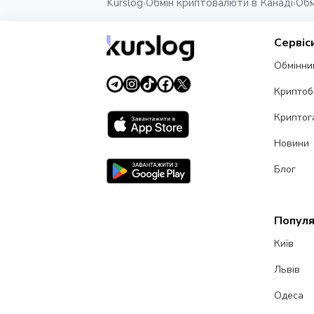
Kurslog
Обмін криптовалюти в Канаді
Обм
›
›
Сервіс
Обмінни
Криптоб
Криптог
Новини
Блог
Популя
Київ
Львів
Одеса