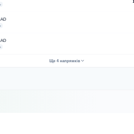
ь
CAD
ь
CAD
ь
Ще 4 напрямків