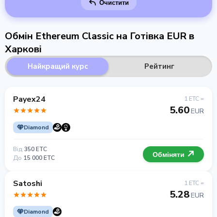
Очистити
Обмін Ethereum Classic на Готівка EUR в
Харкові
Найкращий курс
Рейтинг
Payex24
1 ETC =
5.60
EUR
Diamond
Від
350 ETC
Обміняти
До
15 000 ETC
Satoshi
1 ETC =
5.28
EUR
Diamond