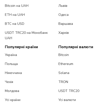
Bitcoin на UAH
Львів
ETH на UAH
Одеса
BTC на USD
Варшава
USDT TRC20 на Монобанк
Харків
UAH
Популярні країни
Популярні валюти
Україна
Bitcoin
Польща
Ethereum
Німеччина
Solana
Чехія
TRON
Молдова
USDT TRC20
Усі країни
Усі валюти