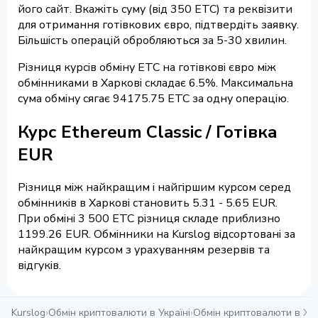
його сайт. Вкажіть суму (від 350 ETC) та реквізити
для отримання готівкових євро, підтвердіть заявку.
Більшість операцій обробляються за 5-30 хвилин.
Різниця курсів обміну ETC на готівкові євро між
обмінниками в Харкові складає 6.5%. Максимальна
сума обміну сягає 94175.75 ETC за одну операцію.
Курс Ethereum Classic / Готівка
EUR
Різниця між найкращим і найгіршим курсом серед
обмінників в Харкові становить 5.31 - 5.65 EUR.
При обміні 3 500 ETC різниця складе приблизно
1199.26 EUR. Обмінники на Kurslog відсортовані за
найкращим курсом з урахуванням резервів та
відгуків.
Kurslog
›
Обмін криптовалюти в Україні
›
Обмін криптовалюти в Ха