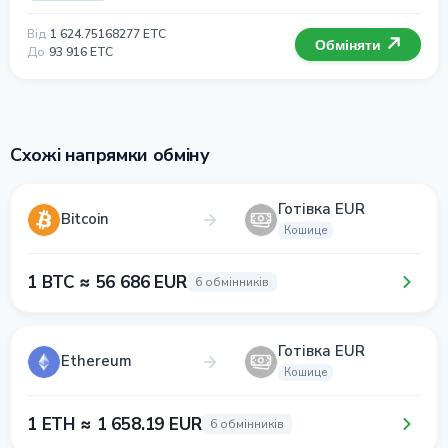
Від
1 624.75168277 ETC
Обміняти
До
93 916 ETC
Схожі напрямки обміну
Готівка EUR
Bitcoin
Кошице
1 BTC ≈ 56 686 EUR
6 обмінників
Готівка EUR
Ethereum
Кошице
1 ETH ≈ 1 658.19 EUR
6 обмінників