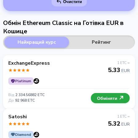
Очистити
Обмін Ethereum Classic на Готівка EUR в
Кошице
Найкращий курс
Рейтинг
ExchangeExpress
1 ETC =
5.33
EUR
Platinum
Від
2 334.56882 ETC
Обміняти
До
92 968 ETC
Satoshi
1 ETC =
5.32
EUR
Diamond