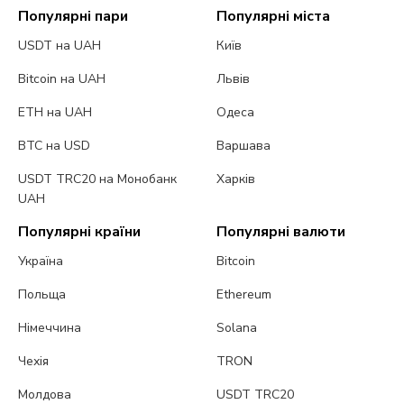
Популярні пари
Популярні міста
USDT на UAH
Київ
Bitcoin на UAH
Львів
ETH на UAH
Одеса
BTC на USD
Варшава
USDT TRC20 на Монобанк
Харків
UAH
Популярні країни
Популярні валюти
Україна
Bitcoin
Польща
Ethereum
Німеччина
Solana
Чехія
TRON
Молдова
USDT TRC20