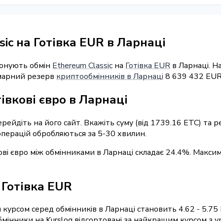
ic на Готівка EUR в Ларнаці
понують обмін
Ethereum Classic
на
Готівка EUR
в Ларнаці. Н
умарний резерв
криптообмінників в Ларнаці
8 639 432 EUR
івкові євро в Ларнаці
ерейдіть на його сайт. Вкажіть суму (від 1739.16 ETC) та
 операцій обробляються за 5-30 хвилин.
кові євро між обмінниками в Ларнаці складає 24.4%. Макси
/ Готівка EUR
курсом серед обмінників в Ларнаці становить 4.62 - 5.75
інники на Kurslog відсортовані за найкращим курсом з ур