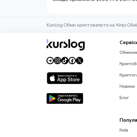
Kurslog
Обмін криптовалюти на Кіпрі
Обмі
›
›
Сервіс
Обмінни
Криптоб
Криптог
Новини
Блог
Популя
Київ