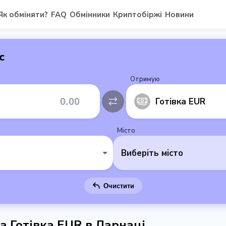
Як обміняти?
FAQ
Обмінники
Криптобіржі
Новини
с
Отримую
Готівка EUR
Місто
Виберіть місто
Очистити
на Готівка EUR в Ларнаці