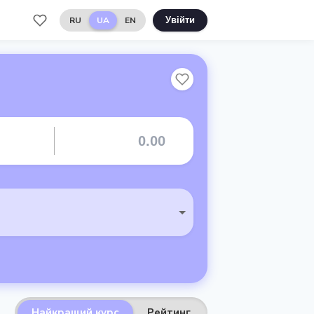
RU
UA
EN
Увійти
Найкращий курс
Рейтинг