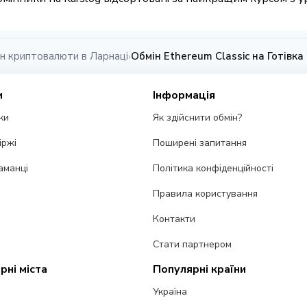
н криптовалюти в Ларнаці
Обмін Ethereum Classic на Готівка
›
и
Інформація
ки
Як здійснити обмін?
іржі
Поширені запитання
аманці
Політика конфіденційності
Правила користування
Контакти
Стати партнером
рні міста
Популярні країни
Україна