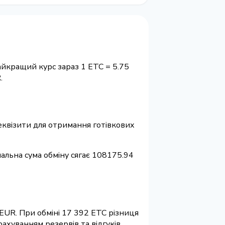
айкращий курс зараз 1 ETC = 5.75
.
 реквізити для отримання готівкових
мальна сума обміну сягає 108175.94
 EUR. При обміні 17 392 ETC різниця
ахуванням резервів та відгуків.