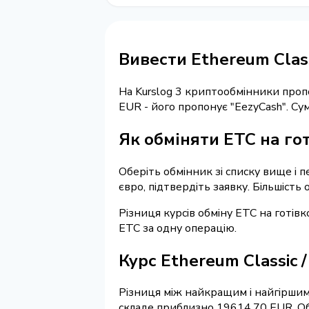
Вивести Ethereum Class
На Kurslog 3 криптообмінники про
EUR - його пропонує "EezyCash". С
Як обміняти ETC на гот
Оберіть обмінник зі списку вище і п
євро, підтвердіть заявку. Більшість
Різниця курсів обміну ETC на готів
ETC за одну операцію.
Курс Ethereum Classic 
Різниця між найкращим і найгіршим 
складе приблизно 19614.70 EUR. Обм