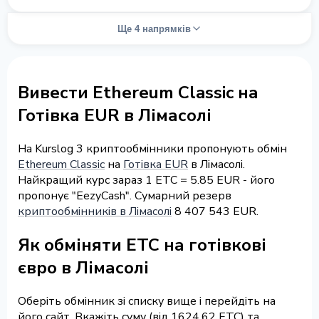
Ще 4 напрямків
Вивести Ethereum Classic на
Готівка EUR в Лімасолі
На Kurslog 3 криптообмінники пропонують обмін
Ethereum Classic
на
Готівка EUR
в Лімасолі.
Найкращий курс зараз 1 ETC = 5.85 EUR - його
пропонує "EezyCash". Сумарний резерв
криптообмінників в Лімасолі
8 407 543 EUR.
Як обміняти ETC на готівкові
євро в Лімасолі
Оберіть обмінник зі списку вище і перейдіть на
його сайт. Вкажіть суму (від 1624.62 ETC) та