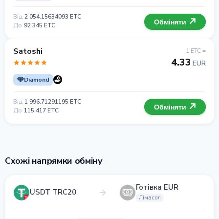
Від
2 054.15634093 ETC
Обміняти
До
92 345 ETC
Satoshi
1 ETC =
4.33
EUR
Diamond
Від
1 996.71291195 ETC
Обміняти
До
115 417 ETC
Схожі напрямки обміну
Готівка EUR
USDT TRC20
Лімасол