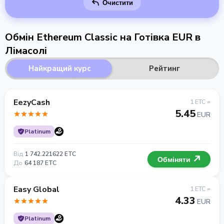
Очистити
Обмін Ethereum Classic на Готівка EUR в
Лімасолі
Найкращий курс
Рейтинг
EezyCash
1 ETC =
5.45
EUR
Platinum
Від
1 742.221622 ETC
Обміняти
До
64 187 ETC
Easy Global
1 ETC =
4.33
EUR
Platinum