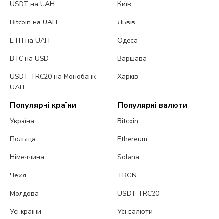
USDT на UAH
Київ
Bitcoin на UAH
Львів
ETH на UAH
Одеса
BTC на USD
Варшава
USDT TRC20 на Монобанк
Харків
UAH
Популярні країни
Популярні валюти
Україна
Bitcoin
Польща
Ethereum
Німеччина
Solana
Чехія
TRON
Молдова
USDT TRC20
Усі країни
Усі валюти