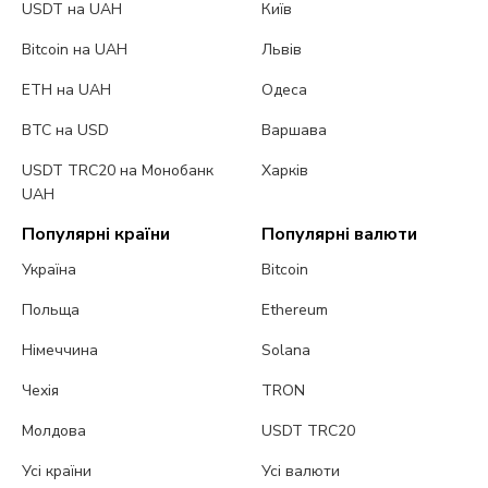
USDT на UAH
Київ
Bitcoin на UAH
Львів
ETH на UAH
Одеса
BTC на USD
Варшава
USDT TRC20 на Монобанк
Харків
UAH
Популярні країни
Популярні валюти
Україна
Bitcoin
Польща
Ethereum
Німеччина
Solana
Чехія
TRON
Молдова
USDT TRC20
Усі країни
Усі валюти