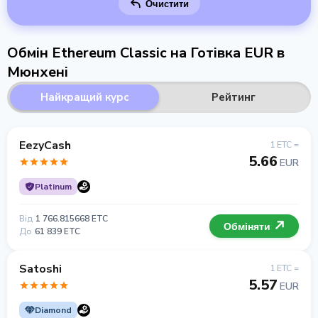
Очистити
Обмін Ethereum Classic на Готівка EUR в
Мюнхені
Найкращий курс
Рейтинг
EezyCash
1 ETC =
5.66
EUR
Platinum
Від
1 766.815668 ETC
Обміняти
До
61 839 ETC
Satoshi
1 ETC =
5.57
EUR
Diamond