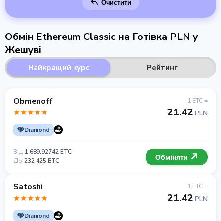
Очистити
Обмін Ethereum Classic на Готівка PLN у
Жешуві
Найкращий курс
Рейтинг
Obmenoff
1 ETC =
21.42
PLN
Diamond
Від
1 689.92742 ETC
Обміняти
До
232 425 ETC
Satoshi
1 ETC =
21.42
PLN
Diamond