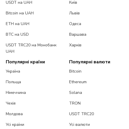
USDT на UAH
Київ
Bitcoin на UAH
Львів
ETH на UAH
Одеса
BTC на USD
Варшава
USDT TRC20 на Монобанк
Харків
UAH
Популярні країни
Популярні валюти
Україна
Bitcoin
Польща
Ethereum
Німеччина
Solana
Чехія
TRON
Молдова
USDT TRC20
Усі країни
Усі валюти