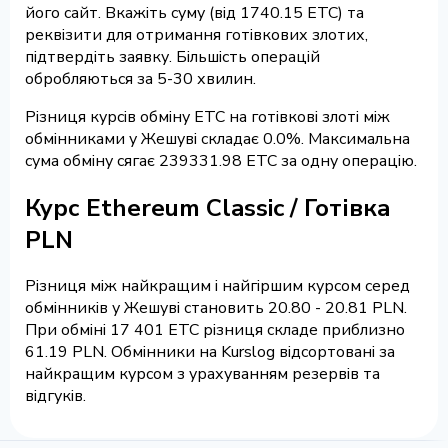
його сайт. Вкажіть суму (від 1740.15 ETC) та
реквізити для отримання готівкових злотих,
підтвердіть заявку. Більшість операцій
обробляються за 5-30 хвилин.
Різниця курсів обміну ETC на готівкові злоті між
обмінниками у Жешуві складає 0.0%. Максимальна
сума обміну сягає 239331.98 ETC за одну операцію.
Курс Ethereum Classic / Готівка
PLN
Різниця між найкращим і найгіршим курсом серед
обмінників у Жешуві становить 20.80 - 20.81 PLN.
При обміні 17 401 ETC різниця складе приблизно
61.19 PLN. Обмінники на Kurslog відсортовані за
найкращим курсом з урахуванням резервів та
відгуків.