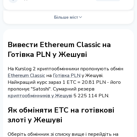
Більше міст
Вивести Ethereum Classic на
Готівка PLN у Жешуві
На Kurslog 2 криптообмінники пропонують обмін
Ethereum Classic
на
Готівка PLN
у Жешуві.
Найкращий курс зараз 1 ETC = 20.81 PLN - його
пропонує "Satoshi". Сумарний резерв
криптообмінників у Жешуві
5 225 114 PLN.
Як обміняти ETC на готівкові
злоті у Жешуві
Оберіть обмінник зі списку вище і перейдіть на