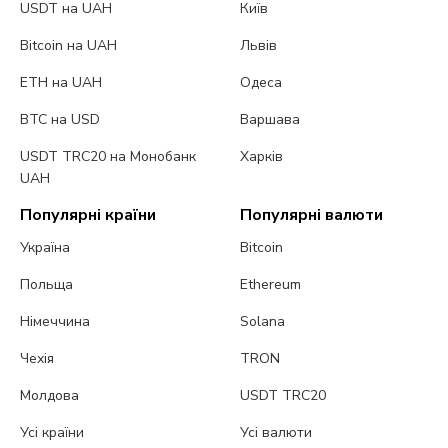
USDT на UAH
Київ
Bitcoin на UAH
Львів
ETH на UAH
Одеса
BTC на USD
Варшава
USDT TRC20 на Монобанк
Харків
UAH
Популярні країни
Популярні валюти
Україна
Bitcoin
Польща
Ethereum
Німеччина
Solana
Чехія
TRON
Молдова
USDT TRC20
Усі країни
Усі валюти