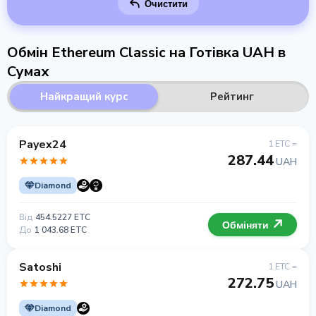
Очистити
Обмін Ethereum Classic на Готівка UAH в
Сумах
Найкращий курс
Рейтинг
Payex24
1 ETC =
287.44
UAH
Diamond
Від
454.5227 ETC
Обміняти
До
1 043.68 ETC
Satoshi
1 ETC =
272.75
UAH
Diamond