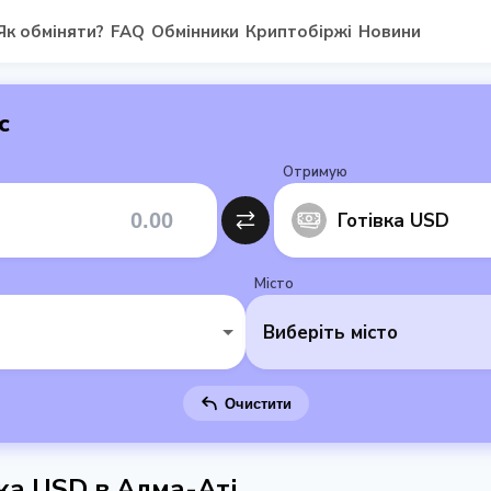
Як обміняти?
FAQ
Обмінники
Криптобіржі
Новини
с
Отримую
Готівка USD
Місто
Виберіть місто
Очистити
ка USD в Алма-Аті