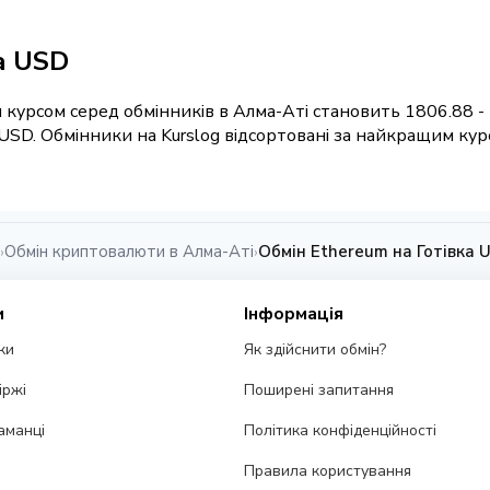
ка USD
 курсом серед обмінників в Алма-Аті становить 1806.88 -
USD. Обмінники на Kurslog відсортовані за найкращим кур
Обмін криптовалюти в Алма-Аті
Обмін Ethereum на Готівка 
›
›
и
Інформація
ки
Як здійснити обмін?
іржі
Поширені запитання
аманці
Політика конфіденційності
Правила користування