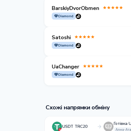
BarskiyDvorObmen
Diamond
Satoshi
Diamond
UaChanger
Diamond
Схожі напрямки обміну
Готівка 
USDT TRC20
Алма-Ат