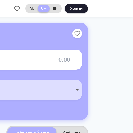
RU
UA
EN
Увійти
Найкращий курс
Рейтинг