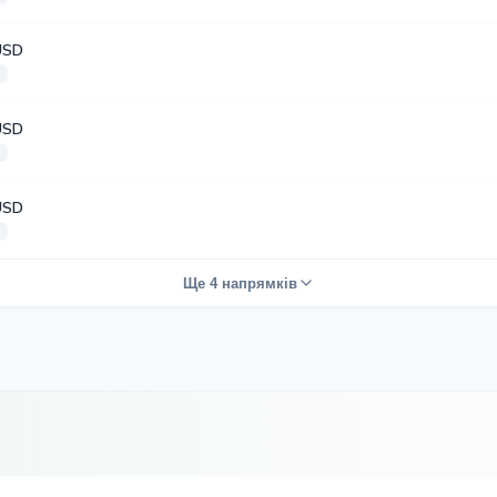
USD
а
USD
а
USD
а
Ще 4 напрямків