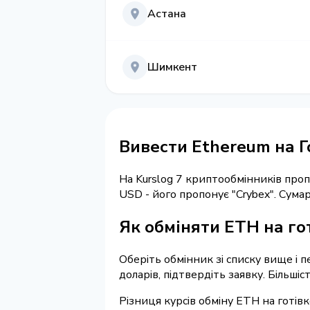
Астана
Шимкент
Вивести Ethereum на Г
На Kurslog 7 криптообмінників про
USD - його пропонує "Crybex". Сум
Як обміняти ETH на го
Оберіть обмінник зі списку вище і п
доларів, підтвердіть заявку. Більші
Різниця курсів обміну ETH на готів