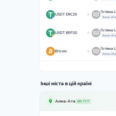
Готівка 
USDT ERC20
Алма-Ат
Готівка 
USDT BEP20
Алма-Ат
Готівка 
Bitcoin
Алма-Ат
Інші міста в цій країні
Алма-Ата
ВИ ТУТ