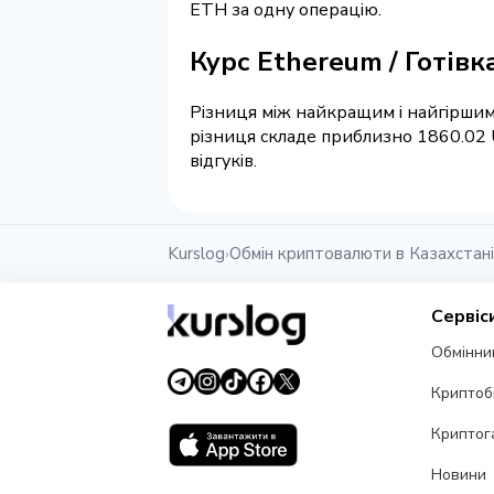
ETH за одну операцію.
Курс Ethereum / Готів
Різниця між найкращим і найгіршим
різниця складе приблизно 1860.02 
відгуків.
Kurslog
Обмін криптовалюти в Казахстані
›
Сервіс
Обмінни
Криптоб
Криптог
Новини