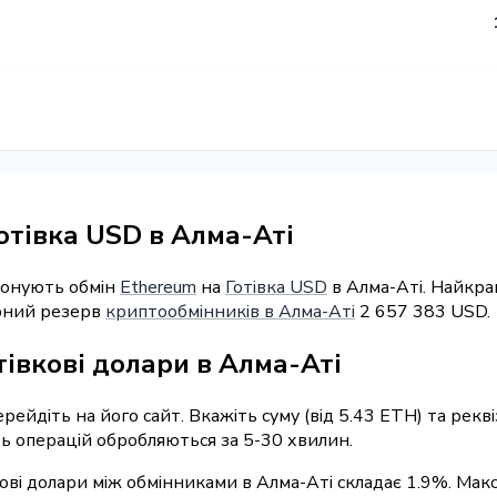
отівка USD в Алма-Аті
понують обмін
Ethereum
на
Готівка USD
в Алма-Аті. Найкра
арний резерв
криптообмінників в Алма-Аті
2 657 383 USD.
тівкові долари в Алма-Аті
ерейдіть на його сайт. Вкажіть суму (від 5.43 ETH) та рек
сть операцій обробляються за 5-30 хвилин.
кові долари між обмінниками в Алма-Аті складає 1.9%. Мак