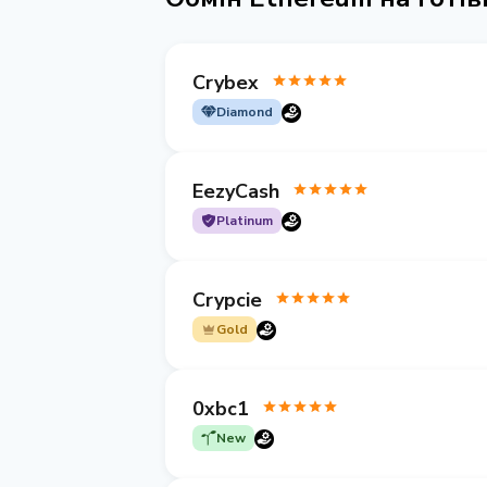
Crybex
Diamond
EezyCash
Platinum
Crypcie
Gold
0xbc1
New