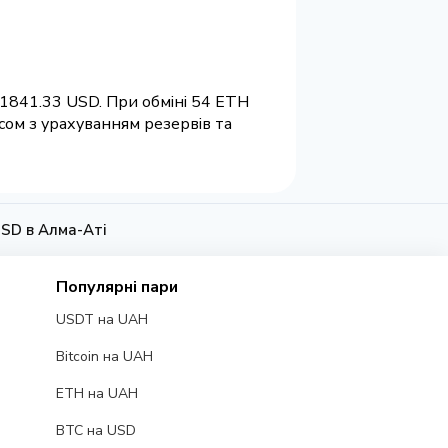
 1841.33 USD. При обміні 54 ETH
сом з урахуванням резервів та
USD в Алма-Аті
Популярні пари
USDT на UAH
Bitcoin на UAH
ETH на UAH
BTC на USD