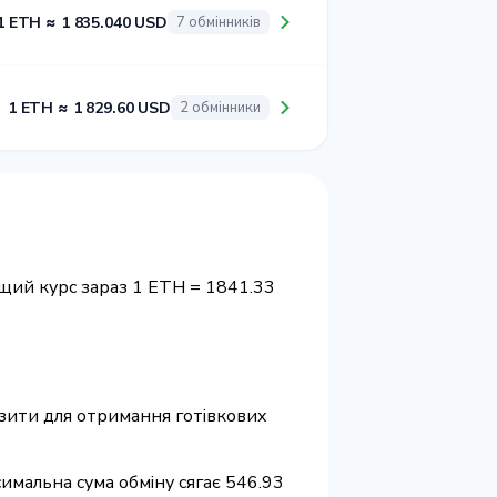
1 ETH ≈ 1 835.040 USD
7 обмінників
1 ETH ≈ 1 829.60 USD
2 обмінники
щий курс зараз 1 ETH = 1841.33
візити для отримання готівкових
симальна сума обміну сягає 546.93