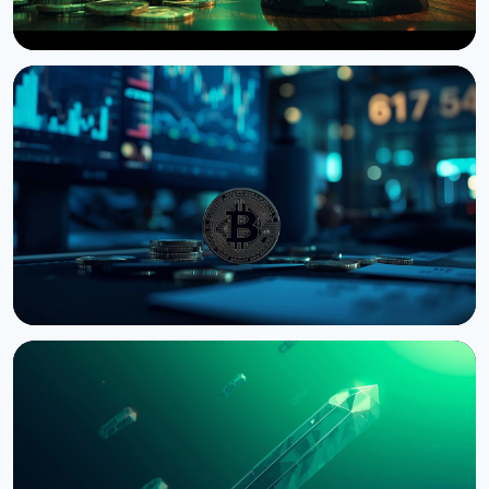
НОВИНА
Сенат США відклав голосування по Clarity Act до
вересня
7 серпня 2026 р.
4 хв читання
НОВИНА
Bernstein попереджає про удар по крипторинку
через провал CLARITY Act у Сенаті
3 серпня 2026 р.
5 хв читання