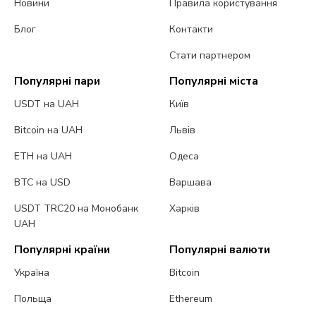
Новини
Правила користування
Блог
Контакти
Стати партнером
Популярні пари
Популярні міста
USDT на UAH
Київ
Bitcoin на UAH
Львів
ETH на UAH
Одеса
BTC на USD
Варшава
USDT TRC20 на Монобанк
Харків
UAH
Популярні країни
Популярні валюти
Україна
Bitcoin
Польща
Ethereum