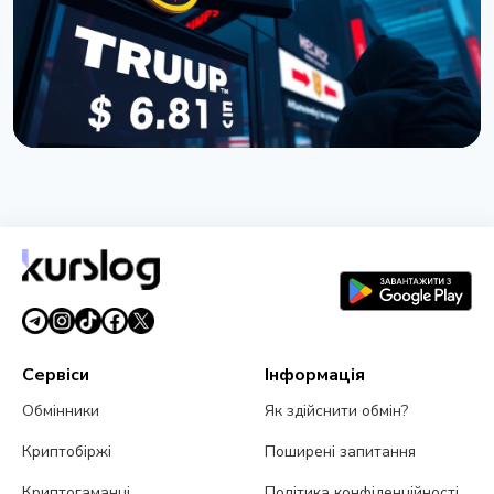
НОВИНА
Покупці токена TRUMP втратили $3,81 мільярда:
дані Nansen
5 липня 2026 р.
5 хв читання
Сервіси
Інформація
Обмінники
Як здійснити обмін?
Криптобіржі
Поширені запитання
Криптогаманці
Політика конфіденційності