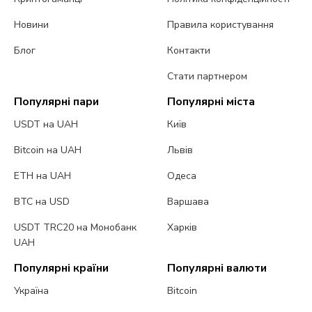
Новини
Правила користування
Блог
Контакти
Стати партнером
Популярні пари
Популярні міста
USDT на UAH
Київ
Bitcoin на UAH
Львів
ETH на UAH
Одеса
BTC на USD
Варшава
USDT TRC20 на Монобанк
Харків
UAH
Популярні країни
Популярні валюти
Україна
Bitcoin