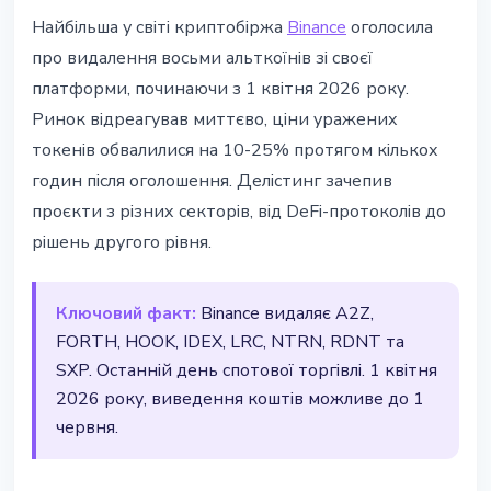
АЛЬТКОЇНИ
Найбільша у світі криптобіржа
Binance
оголосила
Binance видалить 8 токенів з 1
про видалення восьми альткоїнів зі своєї
квітня - ціни впали до 25%
платформи, починаючи з 1 квітня 2026 року.
Ринок відреагував миттєво, ціни уражених
20 березня 2026 р.
2 хв читання
токенів обвалилися на 10-25% протягом кількох
Наталія Дорофєєва
годин після оголошення. Делістинг зачепив
проєкти з різних секторів, від DeFi-протоколів до
рішень другого рівня.
Ключовий факт:
Binance видаляє A2Z,
FORTH, HOOK, IDEX, LRC, NTRN, RDNT та
SXP. Останній день спотової торгівлі. 1 квітня
2026 року, виведення коштів можливе до 1
червня.