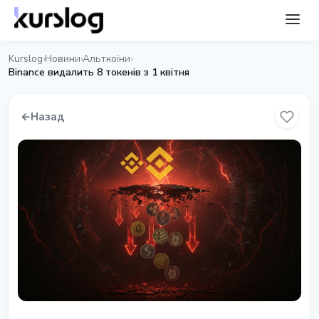
Kurslog
Новини
Альткоїни
›
›
›
Binance видалить 8 токенів з 1 квітня
←
Назад