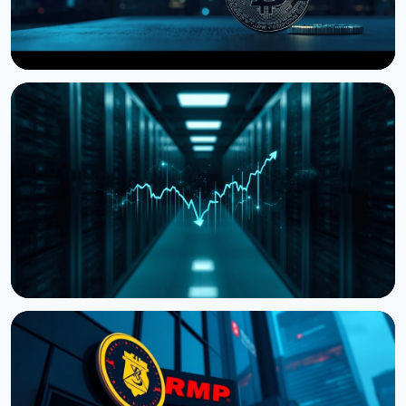
НОВИНА
Storj подала на банкрутство, але пропонує
токенхолдерам частку в компанії
27 липня 2026 р.
4 хв читання
НОВИНА
Cardano передає розробку ключових
компонентів зовнішнім командам
19 липня 2026 р.
3 хв читання