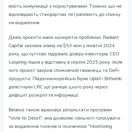
якість комунікації з користувачами. Токени, що не
відповідають стандартам, потрапляють до списку
на видалення.
Деякі проєкти мали конкретні проблеми. Radiant
Capital зазнала зламу на $53 млн у жовтні 2024
року, що суттєво підірвало довіру інвесторів. CEO
Loopring пішов у відставку в серпні 2025 року, після
чого проєкт закрив споживчий гаманець та DeFi-
продукти. Південнокорейські біржі Upbit і Bithumb
делістнули LRC ще раніше цього року через
дефіцит розкриття інформації.
Binance також враховує результати програми
"Vote to Delist", яка дозволяє спільноті голосувати
за видалення токенів із позначкою "Monitoring