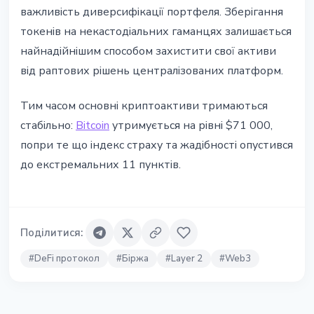
важливість диверсифікації портфеля. Зберігання
токенів на некастодіальних гаманцях залишається
найнадійнішим способом захистити свої активи
від раптових рішень централізованих платформ.
Тим часом основні криптоактиви тримаються
стабільно:
Bitcoin
утримується на рівні $71 000,
попри те що індекс страху та жадібності опустився
до екстремальних 11 пунктів.
Поділитися
:
#
DeFi протокол
#
Біржа
#
Layer 2
#
Web3