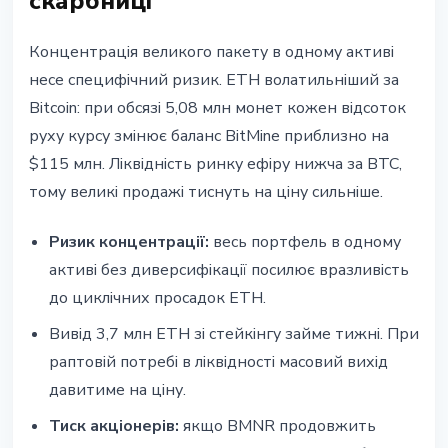
скарбниці
Концентрація великого пакету в одному активі
несе специфічний ризик. ETH волатильніший за
Bitcoin: при обсязі 5,08 млн монет кожен відсоток
руху курсу змінює баланс BitMine приблизно на
$115 млн. Ліквідність ринку ефіру нижча за BTC,
тому великі продажі тиснуть на ціну сильніше.
Ризик концентрації:
весь портфель в одному
активі без диверсифікації посилює вразливість
до циклічних просадок ETH.
Вивід 3,7 млн ETH зі стейкінгу займе тижні. При
раптовій потребі в ліквідності масовий вихід
давитиме на ціну.
Тиск акціонерів:
якщо BMNR продовжить