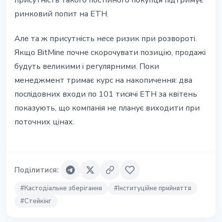
присутність такого постійного покупця підтримує
ринковий попит на ETH.
Але та ж присутність несе ризик при розвороті.
Якщо BitMine почне скорочувати позицію, продажі
будуть великими і регулярними. Поки
менеджмент тримає курс на накопичення: два
послідовних входи по 101 тисячі ETH за квітень
показують, що компанія не планує виходити при
поточних цінах.
Поділитися
:
#
Кастодіальне зберігання
#
Інституційне прийняття
#
Стейкінг