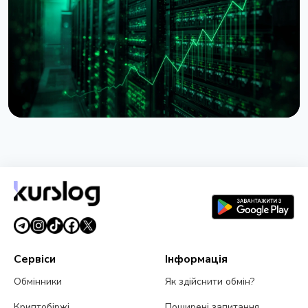
резерв сягнув $11,8 млрд
28 липня 2026 р.
5 хв читання
НОВИНА
Lido почала консолідацію $16,5 млрд
застейканого ETH на Ethereum
27 липня 2026 р.
3 хв читання
Сервіси
Інформація
Обмінники
Як здійснити обмін?
Криптобіржі
Поширені запитання