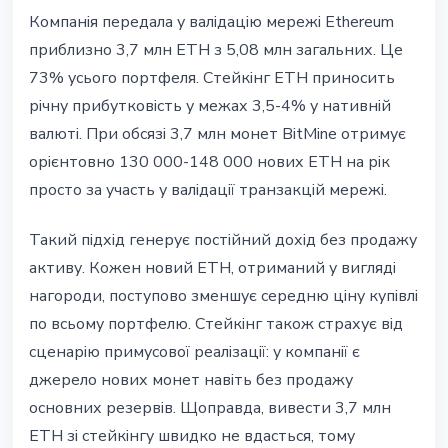
Компанія передала у валідацію мережі Ethereum
приблизно 3,7 млн ETH з 5,08 млн загальних. Це
73% усього портфеля. Стейкінг ETH приносить
річну прибутковість у межах 3,5-4% у нативній
валюті. При обсязі 3,7 млн монет BitMine отримує
орієнтовно 130 000-148 000 нових ETH на рік
просто за участь у валідації транзакцій мережі.
Такий підхід генерує постійний дохід без продажу
активу. Кожен новий ETH, отриманий у вигляді
нагороди, поступово зменшує середню ціну купівлі
по всьому портфелю. Стейкінг також страхує від
сценарію примусової реалізації: у компанії є
джерело нових монет навіть без продажу
основних резервів. Щоправда, вивести 3,7 млн
ETH зі стейкінгу швидко не вдасться, тому