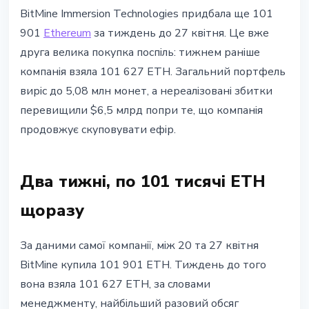
ETHEREUM
BitMine Immersion Technologies придбала ще 101
BitMine досягла 5 млн ETH попри
901
Ethereum
за тиждень до 27 квітня. Це вже
$6,5 млрд нереалізованих збитків
друга велика покупка поспіль: тижнем раніше
компанія взяла 101 627 ETH. Загальний портфель
27 квітня 2026 р.
4 хв читання
виріс до 5,08 млн монет, а нереалізовані збитки
Наталія Дорофєєва
перевищили $6,5 млрд попри те, що компанія
продовжує скуповувати ефір.
Два тижні, по 101 тисячі ETH
щоразу
За даними самої компанії, між 20 та 27 квітня
BitMine купила 101 901 ETH. Тиждень до того
вона взяла 101 627 ETH, за словами
менеджменту, найбільший разовий обсяг