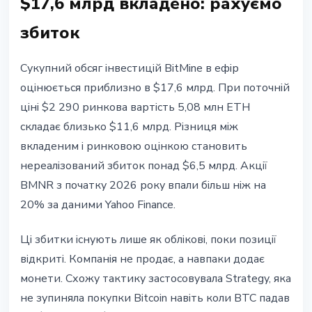
$17,6 млрд вкладено: рахуємо
збиток
Сукупний обсяг інвестицій BitMine в ефір
оцінюється приблизно в $17,6 млрд. При поточній
ціні $2 290 ринкова вартість 5,08 млн ETH
складає близько $11,6 млрд. Різниця між
вкладеним і ринковою оцінкою становить
нереалізований збиток понад $6,5 млрд. Акції
BMNR з початку 2026 року впали більш ніж на
20% за даними Yahoo Finance.
Ці збитки існують лише як облікові, поки позиції
відкриті. Компанія не продає, а навпаки додає
монети. Схожу тактику застосовувала Strategy, яка
не зупиняла покупки Bitcoin навіть коли BTC падав