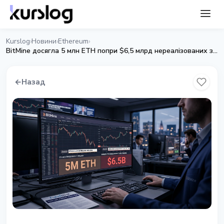
Kurslog
Новини
Ethereum
›
›
›
BitMine досягла 5 млн ETH попри $6,5 млрд нереалізованих збитків
←
Назад