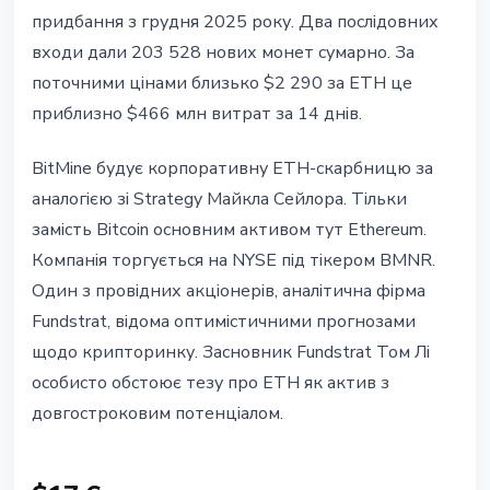
придбання з грудня 2025 року. Два послідовних
входи дали 203 528 нових монет сумарно. За
поточними цінами близько $2 290 за ETH це
приблизно $466 млн витрат за 14 днів.
BitMine будує корпоративну ETH-скарбницю за
аналогією зі Strategy Майкла Сейлора. Тільки
замість Bitcoin основним активом тут Ethereum.
Компанія торгується на NYSE під тікером BMNR.
Один з провідних акціонерів, аналітична фірма
Fundstrat, відома оптимістичними прогнозами
щодо крипторинку. Засновник Fundstrat Том Лі
особисто обстоює тезу про ETH як актив з
довгостроковим потенціалом.