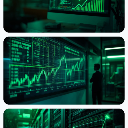
НОВИНА
Ethereum хоче обнулити винагороду за стейкінг,
коли застейкають половину монет
5 серпня 2026 р.
6 хв читання
НОВИНА
BitMine наблизилася до 5% пропозиції Ethereum,