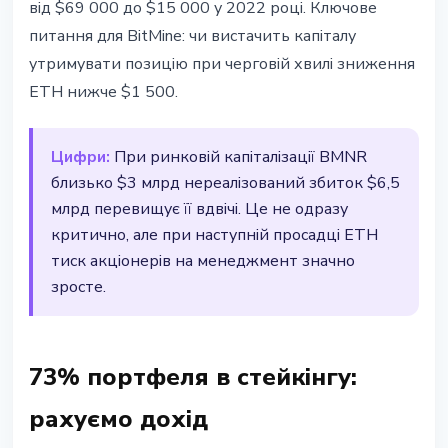
від $69 000 до $15 000 у 2022 році. Ключове
питання для BitMine: чи вистачить капіталу
утримувати позицію при черговій хвилі зниження
ETH нижче $1 500.
Цифри:
При ринковій капіталізації BMNR
близько $3 млрд нереалізований збиток $6,5
млрд перевищує її вдвічі. Це не одразу
критично, але при наступній просадці ETH
тиск акціонерів на менеджмент значно
зросте.
73% портфеля в стейкінгу:
рахуємо дохід