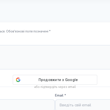
ся. Обов'язкові поля позначені *
або підтвердіть через email
Email
*