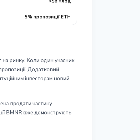
>$6 млрд
5% пропозиції ETH
на ринку. Коли один учасник
 пропозиції. Додатковий
титуційним інвесторам новий
шена продати частину
Акції BMNR вже демонструють