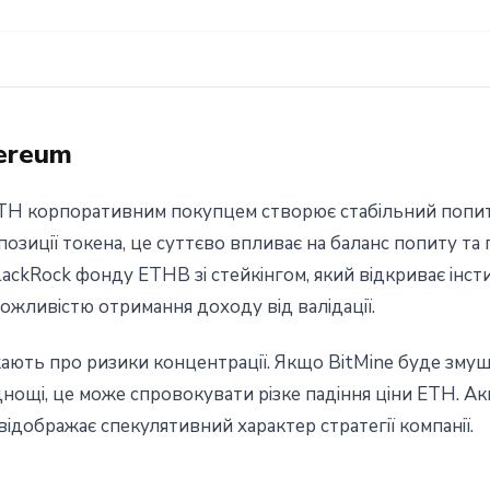
ereum
TH корпоративним покупцем створює стабільний попит 
озиції токена, це суттєво впливає на баланс попиту та
ackRock фонду ETHB зі стейкінгом, який відкриває інс
ожливістю отримання доходу від валідації.
джають про ризики концентрації. Якщо BitMine буде зму
днощі, це може спровокувати різке падіння ціни ETH. 
ідображає спекулятивний характер стратегії компанії.