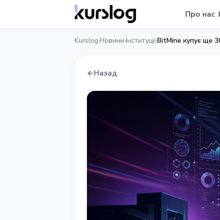
Про нас
Kurslog
Новини
Інституції
BitMine купує ще 3
›
›
›
←
Назад