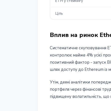
ETH у стейкінгу
Ціль
Вплив на ринок Eth
Систематичне скуповування E
контролює майже 4% усієї проп
позитивний фактор - запуск Bl
шлях доступу до Ethereum із м
Утім, деякі аналітики попере
портфеля через фінансові тру
підвищену волатильність, що в