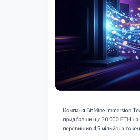
ІНСТИТУЦІЇ
Компанія BitMine Immersion T
BitMine купує 
придбавши ще 30 000 ETH на с
перевищив 4,5 мільйона токені
позицію найбі