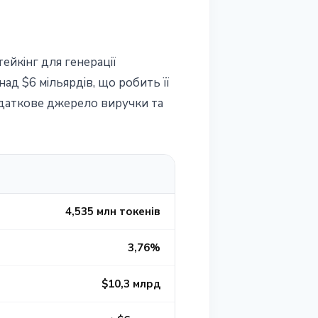
ейкінг для генерації
ад $6 мільярдів, що робить її
одаткове джерело виручки та
4,535 млн токенів
3,76%
$10,3 млрд