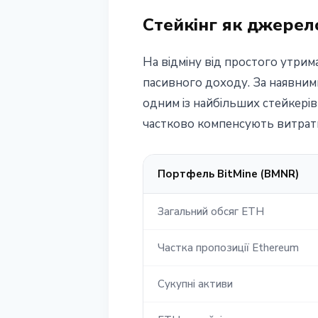
Стейкінг як джерел
На відміну від простого утрима
пасивного доходу. За наявними
одним із найбільших стейкері
частково компенсують витрати
Портфель BitMine (BMNR)
Загальний обсяг ETH
Частка пропозиції Ethereum
Сукупні активи