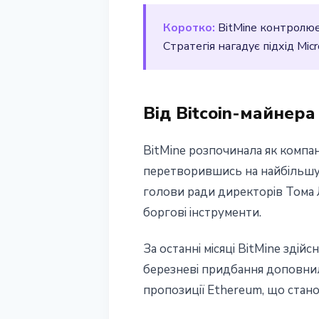
13 березня 2026 р.
2 хв читання
Коротко:
BitMine контролює 
Наталія Дорофєєва
Стратегія нагадує підхід Mic
Від Bitcoin-майнер
BitMine розпочинала як компан
перетворившись на найбільшу 
голови ради директорів Тома 
боргові інструменти.
За останні місяці BitMine зді
березневі придбання доповнил
пропозиції Ethereum, що стано