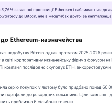
3,76% загальної пропозиції Ethereum і наближається до ам
roStrategy до Bitcoin, але в масштабах другої за капіталіза
а до Ethereum-казначейства
ія з видобутку Bitcoin, однак протягом 2025-2026 років
в світі корпоративну казначейську фірму з фокусом на
Лі компанія послідовно скуповує ETH, використовуючи 
йснила серію покупок: у лютому було придбано понад 60 0
и портфель до рекордних показників. Ціль компанії - д
вить приблизно 6 мільйонів токенів.