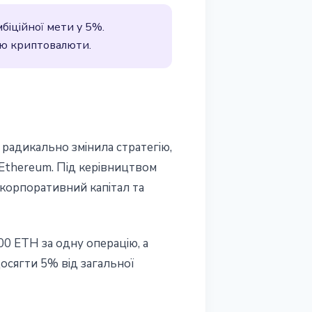
біційної мети у 5%.
цією криптовалюти.
 радикально змінила стратегію,
 Ethereum. Під керівництвом
корпоративний капітал та
00 ETH за одну операцію, а
осягти 5% від загальної