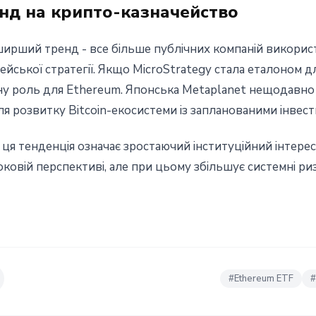
нд на крипто-казначейство
 ширший тренд - все більше публічних компаній викор
йської стратегії. Якщо MicroStrategy стала еталоном дл
чну роль для Ethereum. Японська Metaplanet нещодавно
ля розвитку Bitcoin-екосистеми із запланованими інвест
 ця тенденція означає зростаючий інституційний інтер
ковій перспективі, але при цьому збільшує системні ри
#
Ethereum ETF
#