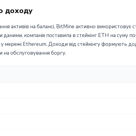
о доходу
ння активів на балансі, BitMine активно використовує ст
 даними, компанія поставила в стейкінг ETH на суму пон
в у мережі Ethereum. Доходи від стейкінгу формують д
 на обслуговування боргу.