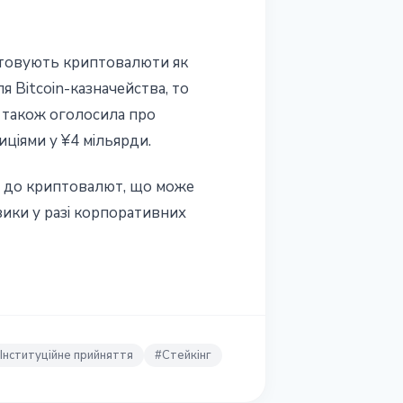
истовують криптовалюти як
я Bitcoin-казначейства, то
 також оголосила про
иціями у ¥4 мільярди.
ес до криптовалют, що може
зики у разі корпоративних
Інституційне прийняття
#
Стейкінг