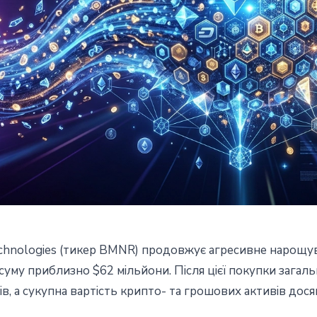
echnologies (тикер BMNR) продовжує агресивне нарощув
ще 30 000 ETH і закріплює
уму приблизно $62 мільйони. Після цієї покупки загал
в, а сукупна вартість крипто- та грошових активів досяг
льшого тримача