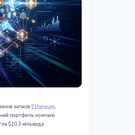
ання запасів
Ethereum
,
ьний портфель компанії
ла $10,3 мільярда.