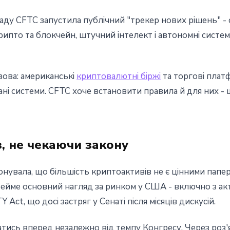
у CFTC запустила публічний "трекер нових рішень" - с
крипто та блокчейн, штучний інтелект і автономні систе
зова: американські
криптовалютні біржі
та торгові плат
 системи. CFTC хоче встановити правила й для них - щ
з, не чекаючи закону
нувала, що більшість криптоактивів не є цінними папер
ейме основний нагляд за ринком у США - включно з а
Act, що досі застряг у Сенаті після місяців дискусій.
тись вперед незалежно від темпу Конгресу. Через роз'