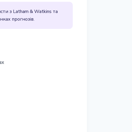
сти з Latham & Watkins та
нках прогнозів.
ах