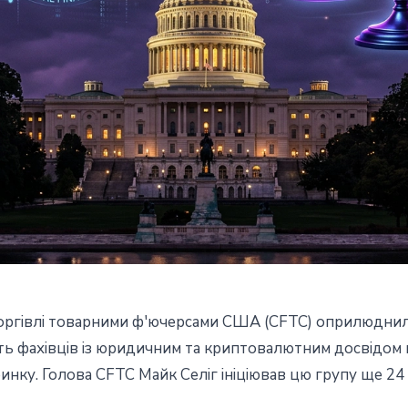
з торгівлі товарними ф'ючерсами США (CFTC) оприлюдни
склад інноваційного таск-
ять фахівців із юридичним та криптовалютним досвідом 
инку. Голова CFTC Майк Селіг ініціював цю групу ще 24
ше правила для крипторинку