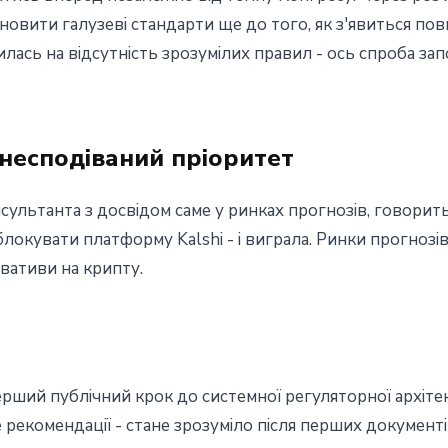
ановити галузеві стандарти ще до того, як з'явиться по
лась на відсутність зрозумілих правил - ось спроба з
 несподіваний пріоритет
ультанта з досвідом саме у ринках прогнозів, говорить 
окувати платформу Kalshi - і виграла. Ринки прогнозів 
ивативи на крипту.
 перший публічний крок до системної регуляторної архіт
рекомендації - стане зрозуміло після перших документів.