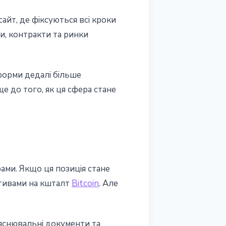
айт, де фіксуються всі кроки
ми, контракти та ринки
форми дедалі більше
е до того, як ця сфера стане
ами. Якщо ця позиція стане
ктивами на кшталт
Bitcoin
. Але
яснювальні документи та