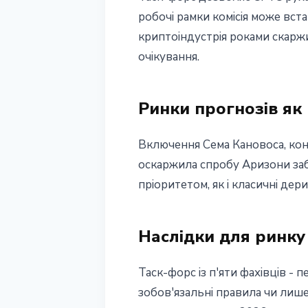
робочі рамки комісія може вст
криптоіндустрія роками скаржи
очікування.
Ринки прогнозів як
Включення Сема Кановоса, конс
оскаржила спробу Аризони забл
пріоритетом, як і класичні дер
Наслідки для ринку
Таск-форс із п'яти фахівців -
зобов'язальні правила чи лише 