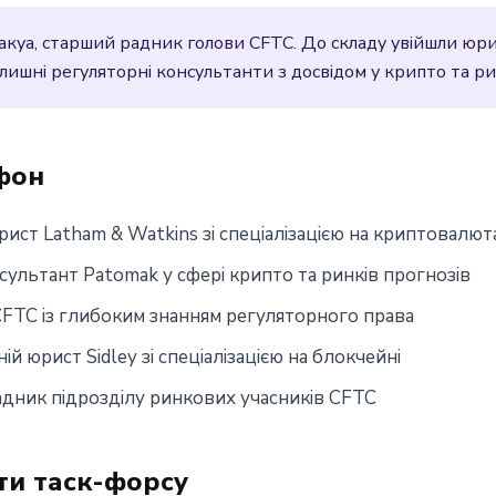
лакуа, старший радник голови CFTC. До складу увійшли юри
колишні регуляторні консультанти з досвідом у крипто та ри
 фон
ист Latham & Watkins зі спеціалізацією на криптовалют
сультант Patomak у сфері крипто та ринків прогнозів
CFTC із глибоким знанням регуляторного права
й юрист Sidley зі спеціалізацією на блокчейні
адник підрозділу ринкових учасників CFTC
ти таск-форсу