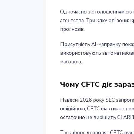
Одночасно з оголошенням склад
агентства. Три ключові зони: 
прогнозів.
Присутність AI-напрямку пока
використовують автоматизовані
масовою.
Чому CFTC діє зара
Навесні 2026 року SEC запропо
офіційною, CFTC фактично пер
остаточно це вирішить CLARITY 
Таск-форс дозволяє CFTC руха