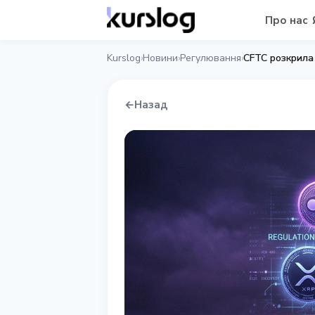
Про нас
Kurslog
Новини
Регулювання
CFTC розкрила
›
›
›
←
Назад