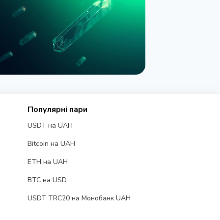
НОВИНА
C зупинила опціони Nasdaq на
Популярні пари
ткоїн через позов CME
USDT на UAH
серпня 2026 р.
4 хв читання
Bitcoin на UAH
ETH на UAH
BTC на USD
USDT TRC20 на Монобанк UAH