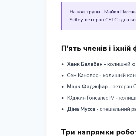
США
На чолі групи - Майкл Пасса
Sidley, ветеран CFTC і два 
11 квітня 2026 р.
2 хв читання
Наталія Дорофєєва
П'ять членів і їхній
Ханк Балабан
- колишній юр
Сем Кановос - колишній кон
Марк Фаджфар
- ветеран 
Юджин Гонсалес IV - колишні
Діна Мусса
- спеціальний р
Три напрямки робо