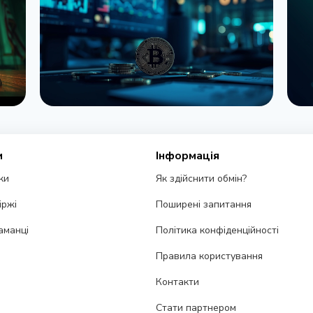
НОВИНА
о
Bernstein попереджає про удар по
SE
и
Інформація
крипторинку через провал CLARITY
бі
ки
Як здійснити обмін?
Act у Сенаті
3 
3 серпня 2026 р.
5 хв читання
іржі
Поширені запитання
аманці
Політика конфіденційності
Правила користування
Контакти
Стати партнером