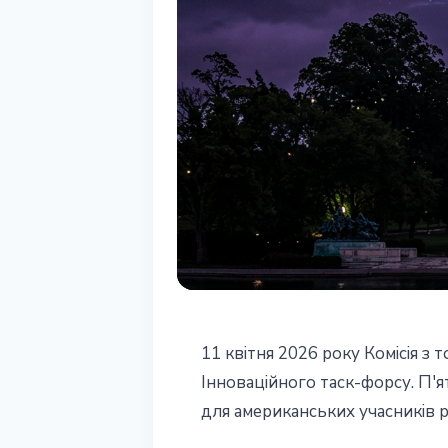
РЕГУЛЮВАННЯ
11 квітня 2026 року Комісія 
CFTC розкрила 
Інноваційного таск-форсу. П'
для американських учасників р
форсу: хто пи