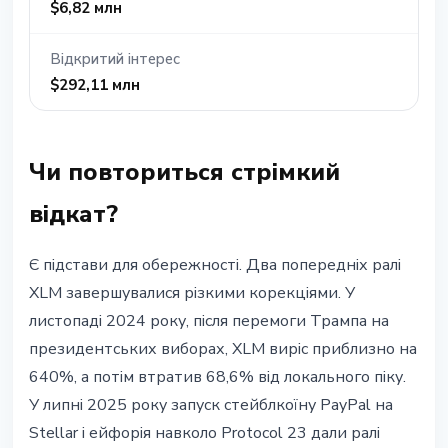
$6,82 млн
Відкритий інтерес
$292,11 млн
Чи повториться стрімкий
відкат?
Є підстави для обережності. Два попередніх ралі
XLM завершувалися різкими корекціями. У
листопаді 2024 року, після перемоги Трампа на
президентських виборах, XLM виріс приблизно на
640%, а потім втратив 68,6% від локального піку.
У липні 2025 року запуск стейблкоїну PayPal на
Stellar і ейфорія навколо Protocol 23 дали ралі