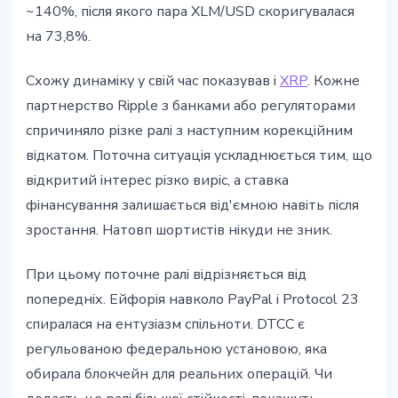
~140%, після якого пара XLM/USD скоригувалася
на 73,8%.
Схожу динаміку у свій час показував і
XRP
. Кожне
партнерство Ripple з банками або регуляторами
спричиняло різке ралі з наступним корекційним
відкатом. Поточна ситуація ускладнюється тим, що
відкритий інтерес різко виріс, а ставка
фінансування залишається від'ємною навіть після
зростання. Натовп шортистів нікуди не зник.
При цьому поточне ралі відрізняється від
попередніх. Ейфорія навколо PayPal і Protocol 23
спиралася на ентузіазм спільноти. DTCC є
регульованою федеральною установою, яка
обирала блокчейн для реальних операцій. Чи