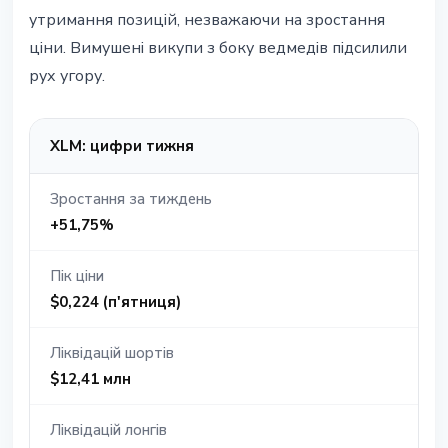
утримання позицій, незважаючи на зростання
ціни. Вимушені викупи з боку ведмедів підсилили
рух угору.
XLM: цифри тижня
Зростання за тиждень
+51,75%
Пік ціни
$0,224 (п'ятниця)
Ліквідацій шортів
$12,41 млн
Ліквідацій лонгів