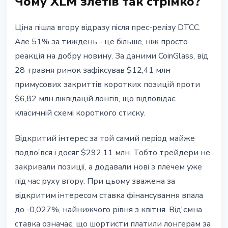
Чому XLM злетів так стрімко?
Ціна пішла вгору відразу після прес-релізу DTCC.
Але 51% за тиждень - це більше, ніж просто
реакція на добру новину. За даними CoinGlass, від
28 травня ринок зафіксував $12,41 млн
примусових закриттів коротких позицій проти
$6,82 млн ліквідацій лонгів, що відповідає
класичній схемі короткого стиску.
Відкритий інтерес за той самий період майже
подвоївся і досяг $292,11 млн. Тобто трейдери не
закривали позиції, а додавали нові з плечем уже
під час руху вгору. При цьому зважена за
відкритим інтересом ставка фінансування впала
до -0,027%, найнижчого рівня з квітня. Від'ємна
ставка означає, що шортисти платили лонгерам за