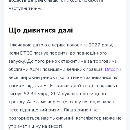
додасть це ралі більшої стійкості, покажуть
наступні тижні.
Що дивитися далі
Ключовою датою є перша половина 2027 року,
коли DTCC планує перейти до повноцінного
запуску. До того ринок стежитиме за торговими
обсягами XLM і позиціями великих гравців.
Bitcoin
і
весь широкий ринок цього тижня залишалися під
тиском: відтік з ETF тривав дев'ять днів поспіль і
сягнув $2,84 млрд. XLM рухався проти цього
тренду. Але саме через це вхід у позицію зараз
несе підвищений ризик. Якщо ринок не
розгорнеться, навіть сильний каталізатор може не
утримати ціну на висоті.