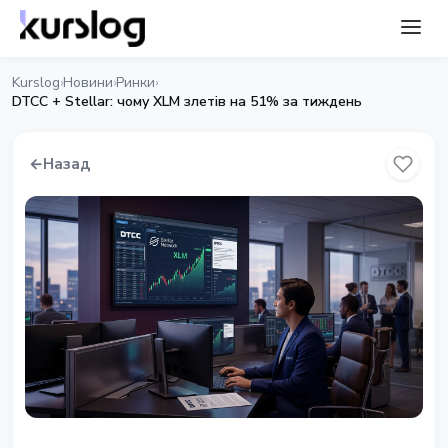
Kurslog
Новини
Ринки
›
›
›
DTCC + Stellar: чому XLM злетів на 51% за тиждень
←
Назад