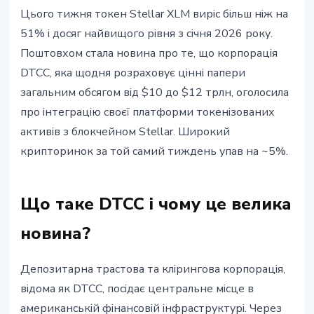
РИНКИ
Цього тижня токен Stellar XLM виріс більш ніж на
DTCC + Stellar: чому XLM злетів
51% і досяг найвищого рівня з січня 2026 року.
на 51% за тиждень
Поштовхом стала новина про те, що корпорація
DTCC, яка щодня розраховує цінні папери
30 травня 2026 р.
3 хв читання
загальним обсягом від $10 до $12 трлн, оголосила
Наталія Дорофєєва
про інтеграцію своєї платформи токенізованих
активів з блокчейном Stellar. Широкий
крипторинок за той самий тиждень упав на ~5%.
Що таке DTCC і чому це велика
новина?
Депозитарна трастова та клірингова корпорація,
відома як DTCC, посідає центральне місце в
американській фінансовій інфраструктурі. Через