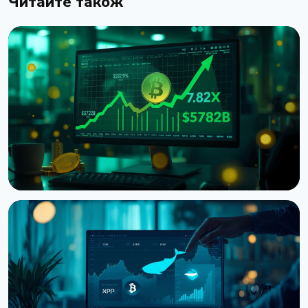
Читайте також
НОВИНА
Ф'ючерси на біткоїн обігнали спот у 7,82 раза на
Binance
7 серпня 2026 р.
5 хв читання