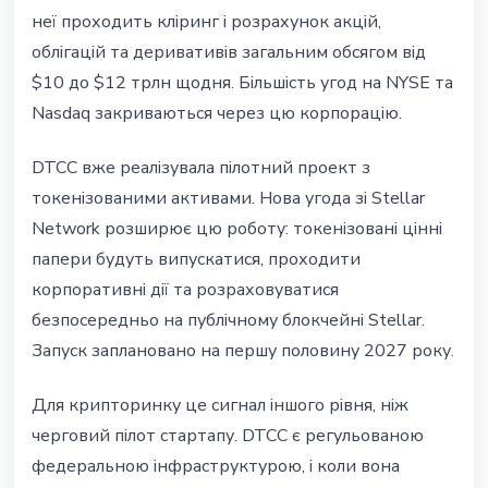
неї проходить кліринг і розрахунок акцій,
облігацій та деривативів загальним обсягом від
$10 до $12 трлн щодня. Більшість угод на NYSE та
Nasdaq закриваються через цю корпорацію.
DTCC вже реалізувала пілотний проект з
токенізованими активами. Нова угода зі Stellar
Network розширює цю роботу: токенізовані цінні
папери будуть випускатися, проходити
корпоративні дії та розраховуватися
безпосередньо на публічному блокчейні Stellar.
Запуск заплановано на першу половину 2027 року.
Для крипторинку це сигнал іншого рівня, ніж
черговий пілот стартапу. DTCC є регульованою
федеральною інфраструктурою, і коли вона