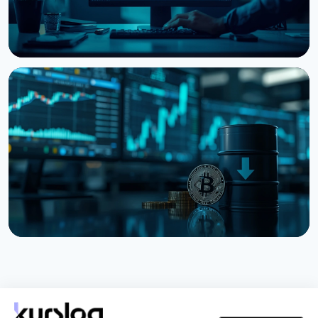
НОВИНА
Кити нарощують BTC, ETH та XRP: CryptoQuant
бачить фінал ведмежого ринку
6 серпня 2026 р.
3 хв читання
НОВИНА
Bitcoin застряг на $64 000 попри рекорди на
фондовому ринку
5 серпня 2026 р.
4 хв читання