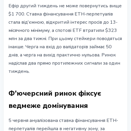
ETHEREUM
Ефір другий тиждень не може повернутись вище
ETH ф'ючерси на 13-місячному
$1 700. Ставка фінансування ETH-перпетуалів
мінімумі, але стейкери не
стала від'ємною, відкритий інтерес просів до 13-
виходять
місячного мінімуму, а спотові ETF втратили $323
млн за два тижні. При цьому стейкери поводяться
13 червня 2026 р.
4 хв читання
інакше. Черга на вхід до валідаторів займає 50
Наталія Дорофєєва
днів, а черга на вихід практично нульова. Ринок
надіслав два прямо протилежних сигнали за один
тиждень.
Ф'ючерсний ринок фіксує
ведмеже домінування
5 червня ануалізована ставка фінансування ETH-
перпетуалів перейшла в негативну зону, за