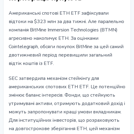
Американські спотові ETH ETF зафіксували
відтоки на $323 млн за два тижні. Але паралельно
компанія BitMine Immersion Technologies (BTMN)
агресивно накопичує ETH. За оцінками
Cointelegraph, обсяги покупок BitMine за цей самий
двотижневий період перевищили загальний
відтік коштів із ETF.
SEC затвердила механізм стейкінгу для
американських спотових ETH ETF. Це потенційно
змінює баланс інтересів. Фонди, що стейкують
утримувані активи, отримують додатковий дохід і
можуть запропонувати кращі умови вкладникам.
Для інституційних інвесторів, що розраховують
на довгострокове зберігання ETH, цей механізм