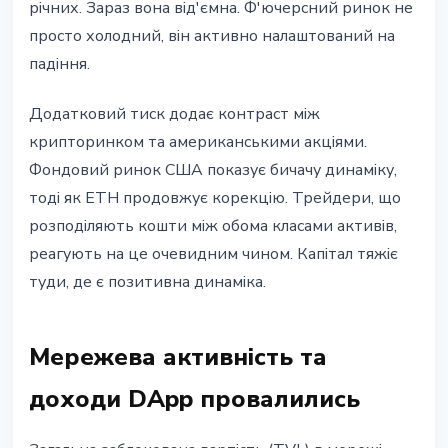
річних. Зараз вона від'ємна. Ф'ючерсний ринок не
просто холодний, він активно налаштований на
падіння.
Додатковий тиск додає контраст між
крипторинком та американськими акціями.
Фондовий ринок США показує бичачу динаміку,
тоді як ETH продовжує корекцію. Трейдери, що
розподіляють кошти між обома класами активів,
реагують на це очевидним чином. Капітал тяжіє
туди, де є позитивна динаміка.
Мережева активність та
доходи DApp провалились