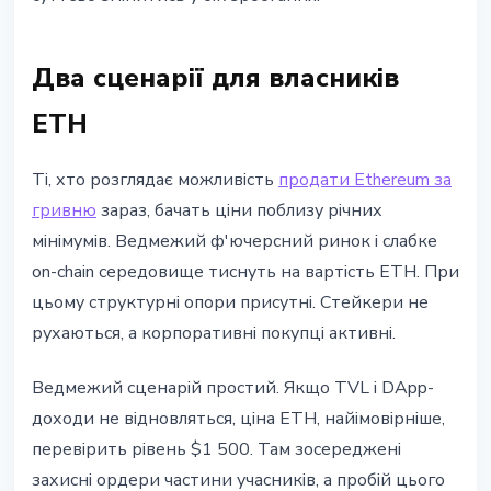
Два сценарії для власників
ETH
Ті, хто розглядає можливість
продати Ethereum за
гривню
зараз, бачать ціни поблизу річних
мінімумів. Ведмежий ф'ючерсний ринок і слабке
on-chain середовище тиснуть на вартість ETH. При
цьому структурні опори присутні. Стейкери не
рухаються, а корпоративні покупці активні.
Ведмежий сценарій простий. Якщо TVL і DApp-
доходи не відновляться, ціна ETH, найімовірніше,
перевірить рівень $1 500. Там зосереджені
захисні ордери частини учасників, а пробій цього