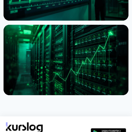
НОВИНА
BitMine наблизилася до 5% пропозиції Ethereum,
резерв сягнув $11,8 млрд
28 липня 2026 р.
5 хв читання
НОВИНА
Lido почала консолідацію $16,5 млрд
застейканого ETH на Ethereum
27 липня 2026 р.
3 хв читання