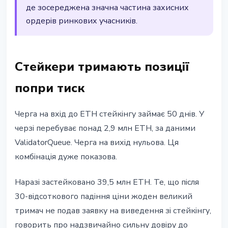
де зосереджена значна частина захисних
ордерів ринкових учасників.
Стейкери тримають позиції
попри тиск
Черга на вхід до ETH стейкінгу займає 50 днів. У
черзі перебуває понад 2,9 млн ETH, за даними
ValidatorQueue. Черга на вихід нульова. Ця
комбінація дуже показова.
Наразі застейковано 39,5 млн ETH. Те, що після
30-відсоткового падіння ціни жоден великий
тримач не подав заявку на виведення зі стейкінгу,
говорить про надзвичайно сильну довіру до