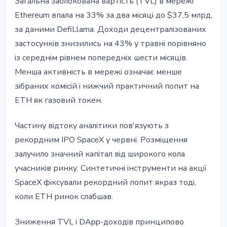
Загальна заблокована вартість (TVL) в мережі
Ethereum впала на 33% за два місяці до $37,5 млрд,
за даними DefiLlama. Доходи децентралізованих
застосунків знизились на 43% у травні порівняно
із середнім рівнем попередніх шести місяців.
Менша активність в мережі означає менше
зібраних комісій і нижчий практичний попит на
ETH як газовий токен.
Частину відтоку аналітики пов'язують з
рекордним IPO SpaceX у червні. Розміщення
залучило значний капітал від широкого кола
учасників ринку. Синтетичні інструменти на акції
SpaceX фіксували рекордний попит якраз тоді,
коли ETH ринок слабшав.
Зниження TVL і DApp-доходів принципово