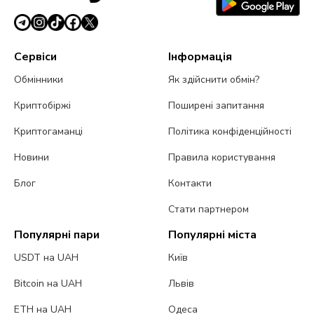
Сервіси
Інформація
Обмінники
Як здійснити обмін?
Криптобіржі
Поширені запитання
Криптогаманці
Політика конфіденційності
Новини
Правила користування
Блог
Контакти
Стати партнером
Популярні пари
Популярні міста
USDT на UAH
Київ
Bitcoin на UAH
Львів
ETH на UAH
Одеса