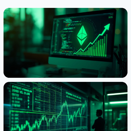
НОВИНА
Ethereum хоче обнулити винагороду за стейкінг,
коли застейкають половину монет
5 серпня 2026 р.
6 хв читання