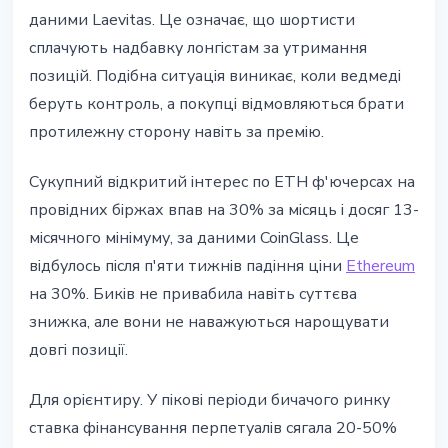
даними Laevitas. Це означає, що шортисти
сплачують надбавку лонгістам за утримання
позицій. Подібна ситуація виникає, коли ведмеді
беруть контроль, а покупці відмовляються брати
протилежну сторону навіть за премію.
Сукупний відкритий інтерес по ETH ф'ючерсах на
провідних біржах впав на 30% за місяць і досяг 13-
місячного мінімуму, за даними CoinGlass. Це
відбулось після п'яти тижнів падіння ціни
Ethereum
на 30%. Биків не привабила навіть суттєва
знижка, але вони не наважуються нарощувати
довгі позиції.
Для орієнтиру. У пікові періоди бичачого ринку
ставка фінансування перпетуалів сягала 20-50%