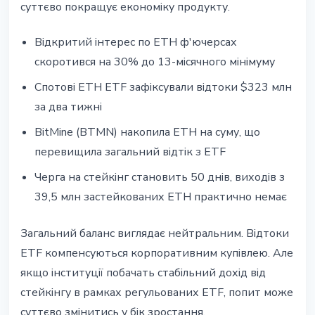
суттєво покращує економіку продукту.
Відкритий інтерес по ETH ф'ючерсах
скоротився на 30% до 13-місячного мінімуму
Спотові ETH ETF зафіксували відтоки $323 млн
за два тижні
BitMine (BTMN) накопила ETH на суму, що
перевищила загальний відтік з ETF
Черга на стейкінг становить 50 днів, виходів з
39,5 млн застейкованих ETH практично немає
Загальний баланс виглядає нейтральним. Відтоки
ETF компенсуються корпоративним купівлею. Але
якщо інституції побачать стабільний дохід від
стейкінгу в рамках регульованих ETF, попит може
суттєво змінитись у бік зростання.