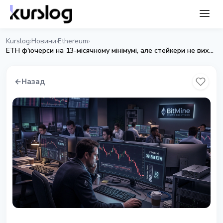
Kurslog
Новини
Ethereum
›
›
›
ETH ф'ючерси на 13-місячному мінімумі, але стейкери не виходять
←
Назад