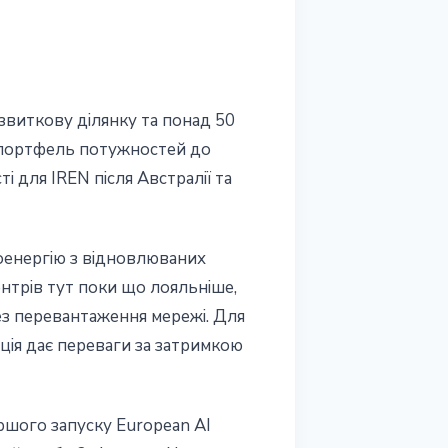
звиткову ділянку та понад 50
й портфель потужностей до
і для IREN після Австралії та
роенергію з відновлюваних
трів тут поки що лояльніше,
ез перевантаження мережі. Для
ація дає переваги за затримкою
ршого запуску European AI