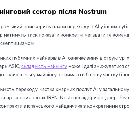
нінговий сектор після Nostrum
ром, який прискорить плани переходу в AI у інших публіч
р матимуть тиск показати конкретні мегавати та команд
 скептицизмом.
иких публічних майнерів в AI означає зміну в структурі
арк ASIC,
складність майнінгу
може і далі знижуватися с
що залишаться у майнінгу, отримають більшу частку бл
ність переходу: частка хмарних послуг AI у загальному
квартальних звітах IREN. Nostrum відкриває двері. Реа
контракти з іспанського майданчика з конкретними стро