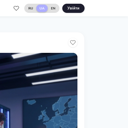
RU
UA
EN
Увійти