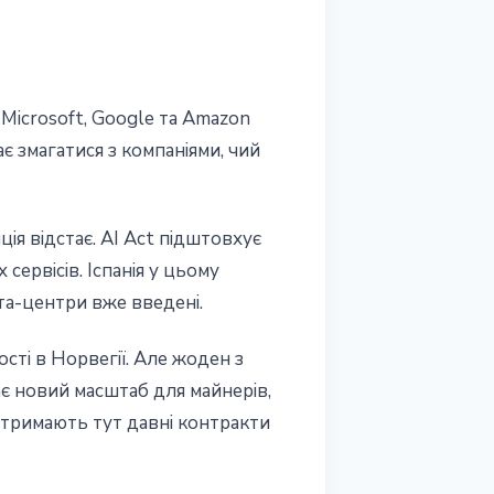
Microsoft, Google та Amazon
є змагатися з компаніями, чий
ія відстає. AI Act підштовхує
сервісів. Іспанія у цьому
та-центри вже введені.
сті в Норвегії. Але жоден з
ає новий масштаб для майнерів,
y тримають тут давні контракти