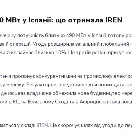
0 МВт у Іспанії: що отримала IREN
ючену потужність близько 490 МВт у Іспанії, готову ро
ицтва й операцій. Угода розширила загальний глобальни
 актив займає близько 10%. Це третій регіон присутност
спанія пропонує конкурентні ціни на промислову елект
у мережу. Регуляторне середовище для нових дата-цен
ї, де місцева влада вже обмежила нове будівництво чер
ами в ЄС, на Близькому Сході та в Африці іспанська лок
ється у складі IREN. Це скорочує шлях від угоди до пе