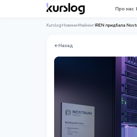
Про нас
Kurslog
Новини
Майнінг
IREN придбала Nostr
›
›
›
←
Назад