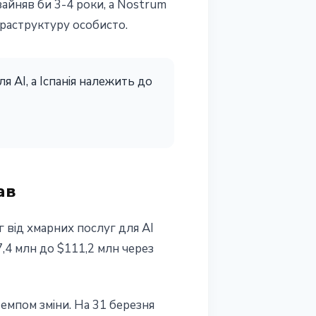
 зайняв би 3-4 роки, а Nostrum
фраструктуру особисто.
 AI, а Іспанія належить до
ав
г від хмарних послуг для AI
67,4 млн до $111,2 млн через
емпом зміни. На 31 березня