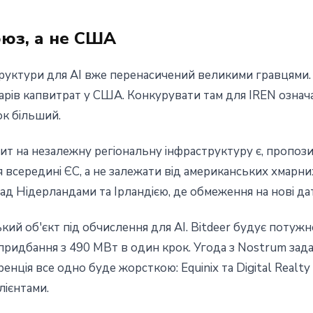
оюз, а не США
уктури для AI вже перенасичений великими гравцями. 
арів капвитрат у США. Конкурувати там для IREN означа
к більший.
ит на незалежну регіональну інфраструктуру є, пропозиц
всередині ЄС, а не залежати від американських хмарних 
ад Нідерландами та Ірландією, де обмеження на нові да
кий об'єкт під обчислення для AI. Bitdeer будує потужно
 придбання з 490 МВт в один крок. Угода з Nostrum зад
ренція все одно буде жорсткою: Equinix та Digital Realt
ієнтами.