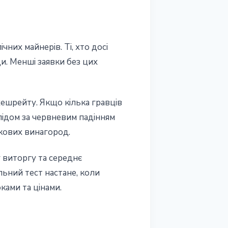
них майнерів. Ті, хто досі
и. Менші заявки без цих
 хешрейту. Якщо кілька гравців
лідом за червневим падінням
окових винагород.
 виторгу та середнє
льний тест настане, коли
ками та цінами.