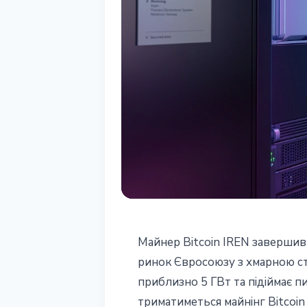
МАЙНІНГ
Майнер Bitcoin IREN завершив
IREN придбала
ринок Євросоюзу з хмарною ст
приблизно 5 ГВт та підіймає пи
Nostrum Group:
триматиметься майнінг Bitcoin