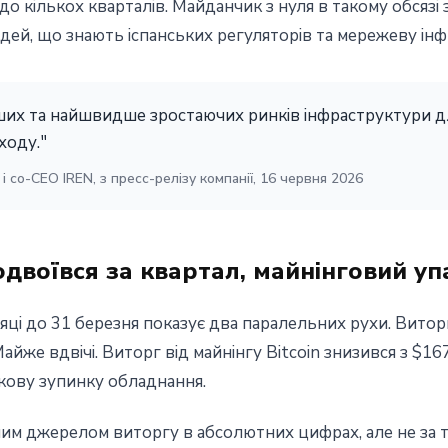
 до кількох кварталів. Майданчик з нуля в такому обсязі
юдей, що знають іспанських регуляторів та мережеву ін
ших та найшвидше зростаючих ринків інфраструктури для
ходу."
і co-CEO IREN, з пресс-релізу компанії, 16 червня 2026
одвоївся за квартал, майнінговий уп
сяці до 31 березня показує два паралельних рухи. Витор
 Майже вдвічі. Виторг від майнінгу Bitcoin знизився з $1
ткову зупинку обладнання.
им джерелом виторгу в абсолютних цифрах, але не за т