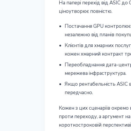
На папері перехід від ASIC до 
ціноутворює повністю.
Постачання GPU контролює N
незалежно від планів покуп
Клієнтів для хмарних послу
кожен хмарний контракт тр
Переобладнання дата-центру
мережева інфраструктура.
Якщо рентабельність ASIC в
передчасно.
Кожен з цих сценаріїв окремо в
проти переходу, а аргумент н
короткостроковій перспективі