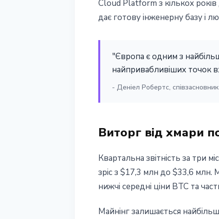
Cloud Platform з кількох років
дає готову інженерну базу і л
"Європа є одним з найбіль
найпривабливіших точок в
- Деніел Робертс, співзасновник 
Виторг від хмари п
Квартальна звітність за три мі
зріс з $17,3 млн до $33,6 млн.
нижчі середні ціни BTC та час
Майнінг залишається найбільш