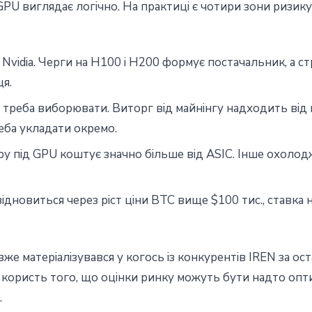
GPU виглядає логічно. На практиці є чотири зони ризику
vidia. Черги на H100 і H200 формує постачальник, а с
ця.
г треба виборювати. Виторг від майнінгу надходить від 
еба укладати окремо.
 під GPU коштує значно більше від ASIC. Інше охолодж
ідновиться через ріст ціни BTC вище $100 тис., ставка
же матеріалізувався у когось із конкурентів IREN за ост
а користь того, що оцінки ринку можуть бути надто опт
.