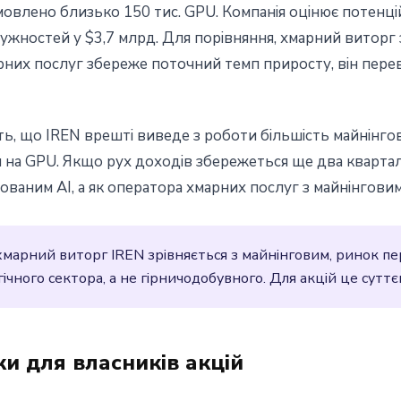
мовлено близько 150 тис. GPU. Компанія оцінює потенці
жностей у $3,7 млрд. Для порівняння, хмарний виторг з
арних послуг збереже поточний темп приросту, він пере
ть, що IREN врешті виведе з роботи більшість майнінг
на GPU. Якщо рух доходів збережеться ще два кварта
дованим AI, а як оператора хмарних послуг з майнінгови
марний виторг IREN зрівняється з майнінговим, ринок пе
чного сектора, а не гірничодобувного. Для акцій це суттє
и для власників акцій