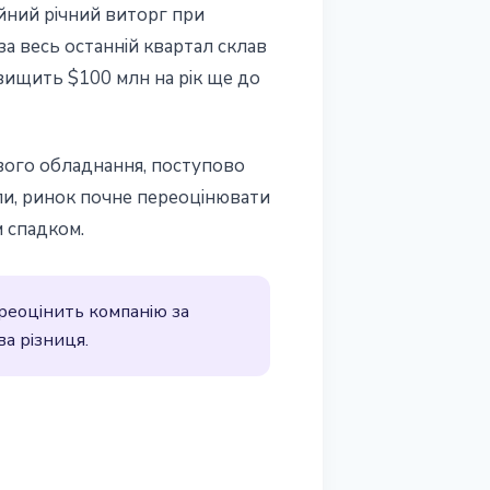
йний річний виторг при
а весь останній квартал склав
вищить $100 млн на рік ще до
ового обладнання, поступово
ли, ринок почне переоцінювати
м спадком.
реоцінить компанію за
ва різниця.