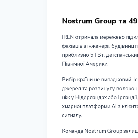
16 червня 2026 р.
4 хв читання
Наталія Дорофєєва
Nostrum Group та 49
IREN отримала мережево підкл
фахівців з інженерії, будівн
приблизно 5 ГВт, де іспанський
Північної Америки.
Вибір країни не випадковий. І
джерел та розвинуту волоконн
ніж у Нідерландах або Ірланді
хмарної платформи AI з клієнт
сигналу.
Команда Nostrum Group залиша