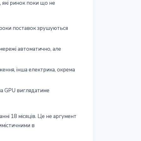
, які ринок поки що не
троки поставок зрушуються
мережі автоматично, але
ення, інша електрика, окрема
 на GPU виглядатиме
анні 18 місяців. Це не аргумент
имістичними в