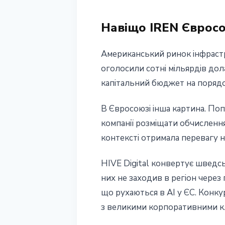
Навіщо IREN Єврос
Американський ринок інфрастр
оголосили сотні мільярдів дол
капітальний бюджет на порядо
В Євросоюзі інша картина. Поп
компанії розміщати обчислення 
контексті отримала перевагу н
HIVE Digital конвертує шведсь
них не заходив в регіон через
що рухаються в AI у ЄС. Конку
з великими корпоративними кл