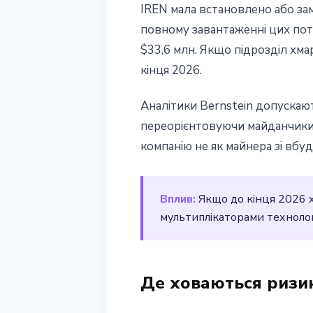
IREN мала встановлено або за
повному завантаженні цих поту
$33,6 млн. Якщо підрозділ хм
кінця 2026.
Аналітики Bernstein допускаю
переорієнтовуючи майданчики 
компанію не як майнера зі вбу
Вплив:
Якщо до кінця 2026 х
мультиплікаторами технологі
Де ховаються ризик