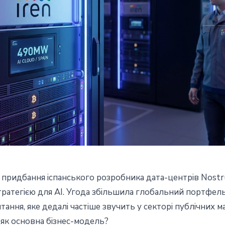
 придбання іспанського розробника дата-центрів Nostr
 іспанського оператора
ратегією для AI. Угода збільшила глобальний портфель
тання, яке дедалі частіше звучить у секторі публічних м
 490 МВт і вихід в Євросоюз
 як основна бізнес-модель?