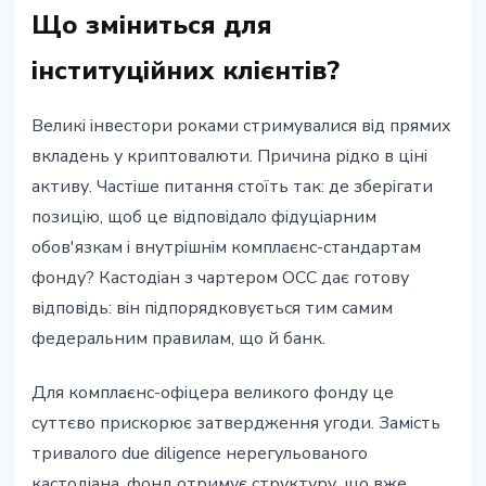
Що зміниться для
інституційних клієнтів?
Великі інвестори роками стримувалися від прямих
вкладень у криптовалюти. Причина рідко в ціні
активу. Частіше питання стоїть так: де зберігати
позицію, щоб це відповідало фідуціарним
обов'язкам і внутрішнім комплаєнс-стандартам
фонду? Кастодіан з чартером OCC дає готову
відповідь: він підпорядковується тим самим
федеральним правилам, що й банк.
Для комплаєнс-офіцера великого фонду це
суттєво прискорює затвердження угоди. Замість
тривалого due diligence нерегульованого
кастодіана, фонд отримує структуру, що вже