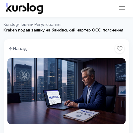
Kurslog
Новини
Регулювання
›
›
›
Kraken подав заявку на банківський чартер OCC: пояснення
←
Назад