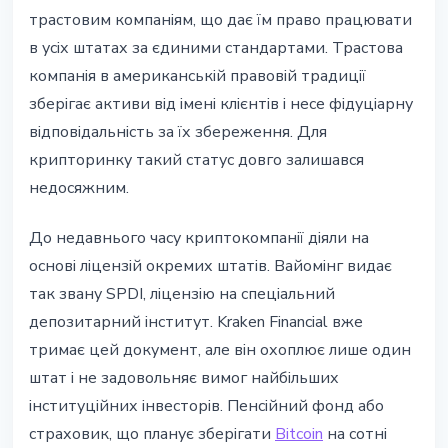
трастовим компаніям, що дає їм право працювати
в усіх штатах за єдиними стандартами. Трастова
компанія в американській правовій традиції
зберігає активи від імені клієнтів і несе фідуціарну
відповідальність за їх збереження. Для
крипторинку такий статус довго залишався
недосяжним.
До недавнього часу криптокомпанії діяли на
основі ліцензій окремих штатів. Вайомінг видає
так звану SPDI, ліцензію на спеціальний
депозитарний інститут. Kraken Financial вже
тримає цей документ, але він охоплює лише один
штат і не задовольняє вимог найбільших
інституційних інвесторів. Пенсійний фонд або
страховик, що планує зберігати
Bitcoin
на сотні