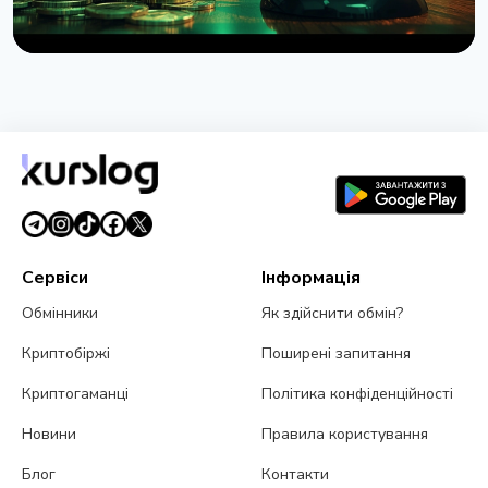
НОВИНА
Сенат США відклав голосування по Clarity Act до
вересня
7 серпня 2026 р.
4 хв читання
Сервіси
Інформація
Обмінники
Як здійснити обмін?
Криптобіржі
Поширені запитання
Криптогаманці
Політика конфіденційності
Новини
Правила користування
Блог
Контакти