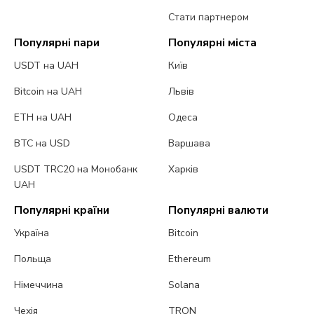
Стати партнером
Популярні пари
Популярні міста
USDT на UAH
Київ
Bitcoin на UAH
Львів
ETH на UAH
Одеса
BTC на USD
Варшава
USDT TRC20 на Монобанк
Харків
UAH
Популярні країни
Популярні валюти
Україна
Bitcoin
Польща
Ethereum
Німеччина
Solana
Чехія
TRON