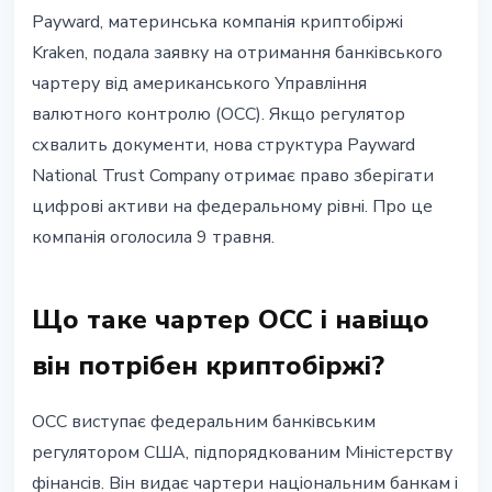
РЕГУЛЮВАННЯ
Payward, материнська компанія криптобіржі
Kraken подав заявку на чартер
Kraken, подала заявку на отримання банківського
OCC: що це дасть ринку
чартеру від американського Управління
валютного контролю (OCC). Якщо регулятор
9 травня 2026 р.
4 хв читання
схвалить документи, нова структура Payward
Наталія Дорофєєва
National Trust Company отримає право зберігати
цифрові активи на федеральному рівні. Про це
компанія оголосила 9 травня.
Що таке чартер OCC і навіщо
він потрібен криптобіржі?
OCC виступає федеральним банківським
регулятором США, підпорядкованим Міністерству
фінансів. Він видає чартери національним банкам і