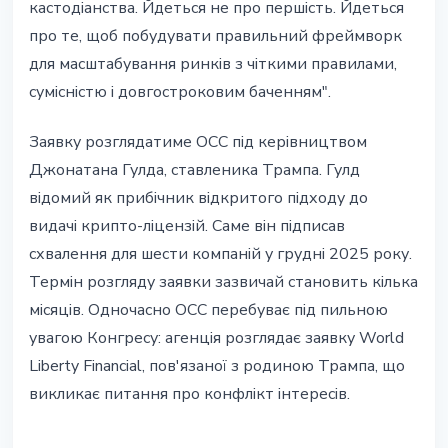
кастодіанства. Йдеться не про першість. Йдеться
про те, щоб побудувати правильний фреймворк
для масштабування ринків з чіткими правилами,
сумісністю і довгостроковим баченням".
Заявку розглядатиме OCC під керівництвом
Джонатана Гулда, ставленика Трампа. Гулд
відомий як прибічник відкритого підходу до
видачі крипто-ліцензій. Саме він підписав
схвалення для шести компаній у грудні 2025 року.
Термін розгляду заявки зазвичай становить кілька
місяців. Одночасно OCC перебуває під пильною
увагою Конгресу: агенція розглядає заявку World
Liberty Financial, пов'язаної з родиною Трампа, що
викликає питання про конфлікт інтересів.