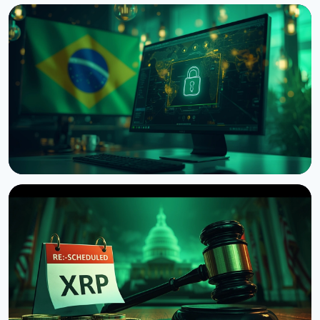
НОВИНА
Фінансовий регулятор Японії просить біржі
запровадити затримки виведення крипти
9 серпня 2026 р.
4 хв читання
НОВИНА
Бразилія запровадила 24-годинну затримку
переказів криптовалюти за кордон
9 серпня 2026 р.
4 хв читання