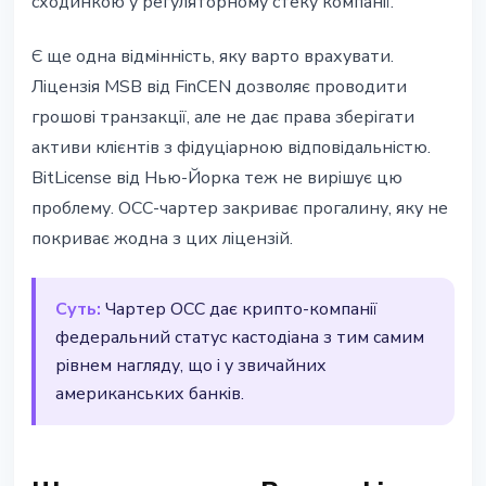
сходинкою у регуляторному стеку компанії.
Є ще одна відмінність, яку варто врахувати.
Ліцензія MSB від FinCEN дозволяє проводити
грошові транзакції, але не дає права зберігати
активи клієнтів з фідуціарною відповідальністю.
BitLicense від Нью-Йорка теж не вирішує цю
проблему. OCC-чартер закриває прогалину, яку не
покриває жодна з цих ліцензій.
Суть:
Чартер OCC дає крипто-компанії
федеральний статус кастодіана з тим самим
рівнем нагляду, що і у звичайних
американських банків.