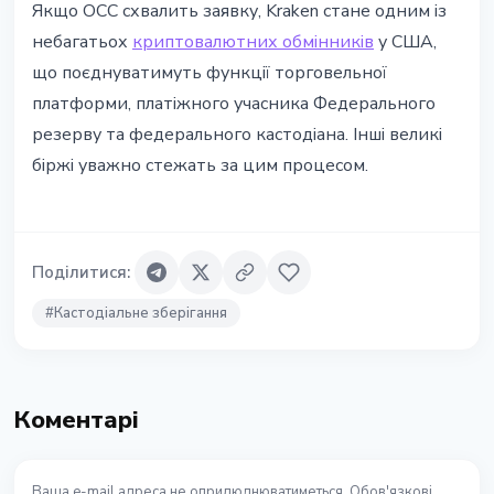
Якщо OCC схвалить заявку, Kraken стане одним із
небагатьох
криптовалютних обмінників
у США,
що поєднуватимуть функції торговельної
платформи, платіжного учасника Федерального
резерву та федерального кастодіана. Інші великі
біржі уважно стежать за цим процесом.
Поділитися
:
#
Кастодіальне зберігання
Коментарі
Ваша e-mail адреса не оприлюднюватиметься. Обов'язкові