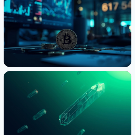
НОВИНА
Сенат США відклав голосування по Clarity Act до
вересня
7 серпня 2026 р.
4 хв читання
НОВИНА
Bernstein попереджає про удар по крипторинку
через провал CLARITY Act у Сенаті
3 серпня 2026 р.
5 хв читання