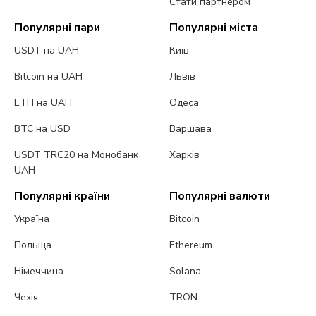
Стати партнером
Популярні пари
Популярні міста
USDT на UAH
Київ
Bitcoin на UAH
Львів
ETH на UAH
Одеса
BTC на USD
Варшава
USDT TRC20 на Монобанк
Харків
UAH
Популярні країни
Популярні валюти
Україна
Bitcoin
Польща
Ethereum
Німеччина
Solana
Чехія
TRON