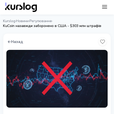
Kurslog
Новини
Регулювання
›
›
›
KuCoin назавжди заборонено в США - $303 млн штрафів
←
Назад