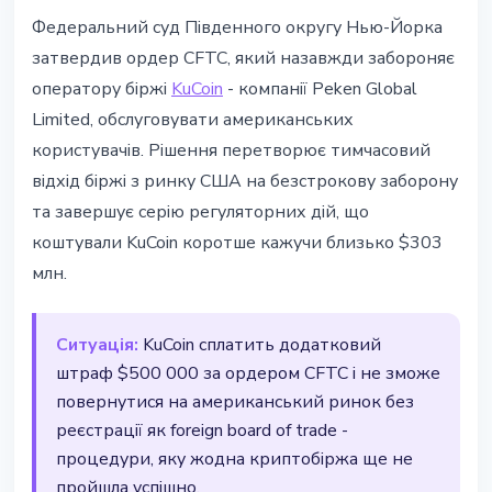
РЕГУЛЮВАННЯ
Федеральний суд Південного округу Нью-Йорка
KuCoin назавжди заборонено в
затвердив ордер CFTC, який назавжди забороняє
США - $303 млн штрафів
оператору біржі
KuCoin
- компанії Peken Global
Limited, обслуговувати американських
31 березня 2026 р.
3 хв читання
користувачів. Рішення перетворює тимчасовий
Наталія Дорофєєва
відхід біржі з ринку США на безстрокову заборону
та завершує серію регуляторних дій, що
коштували KuCoin коротше кажучи близько $303
млн.
Ситуація:
KuCoin сплатить додатковий
штраф $500 000 за ордером CFTC і не зможе
повернутися на американський ринок без
реєстрації як foreign board of trade -
процедури, яку жодна криптобіржа ще не
пройшла успішно.