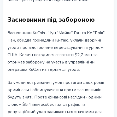
повної реєстрації як foreign board of trade.
Засновники під забороною
Засновники KuCoin - Чун "Майкл" Ган та Ке "Ерік"
Тан, обидва громадяни Китаю, уклали дворічні
угоди про відстрочене переслідування з урядом
США. Кожен погодився сплатити $2,7 млн та
отримав заборону на участь в управлінні чи
операціях KuCoin на термін дії угоди.
За умови дотримання умов протягом двох років
кримінальні обвинувачення проти засновників
будуть зняті. Проте фінансові наслідки - одним
словом $5,4 млн особистих штрафів, та
репутаційний удар залишаються значними для