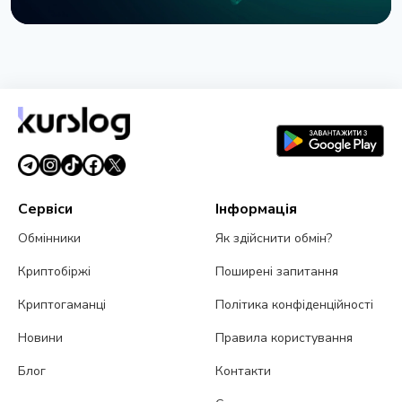
НОВИНА
SEC зупинила опціони Nasdaq на біткоїн через
позов CME
3 серпня 2026 р.
4 хв читання
Сервіси
Інформація
Обмінники
Як здійснити обмін?
Криптобіржі
Поширені запитання
Криптогаманці
Політика конфіденційності
Новини
Правила користування
Блог
Контакти