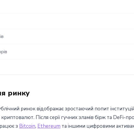
ів
орів
ля ринку
ублічний ринок відображає зростаючий попит інституцій
криптовалют. Після серії гучних зламів бірж та DeFi-пр
працює з
Bitcoin
,
Ethereum
та іншими цифровими активам