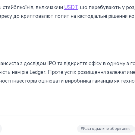
% стейблкоїнів, включаючи
USDT
, що перебувають у розд
тересу до криптовалют попит на кастодіальні рішення 
нсиста з досвідом IPO та відкриття офісу в одному з 
ність намірів Ledger. Проте успіх розміщення залежатим
ності інвесторів оцінювати виробника гаманців як техно
#
Кастодіальне зберігання