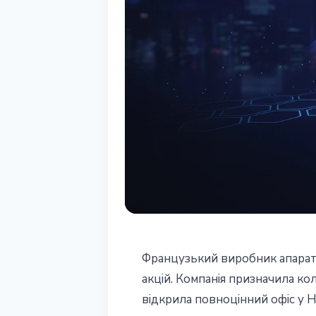
ІНСТИТУЦІЇ
Французький виробник апара
Ledger признач
акцій. Компанія призначила к
відкрила повноцінний офіс у 
до IPO на $4 м