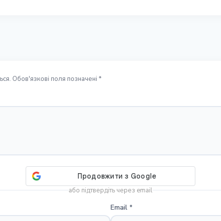
ся. Обов'язкові поля позначені *
або підтвердіть через email
Email
*