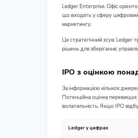
Ledger Enterprise. Офіс орієн
що входять у сферу цифрових 
маркетингу.
Це стратегічний зсув: Ledger
рішень для зберігання, управл
IPO з оцінкою пона
За інформацією кількох джерел,
Потенційна оцінка перевищує 
волатильність. Якщо IPO відбу
Ledger у цифрах