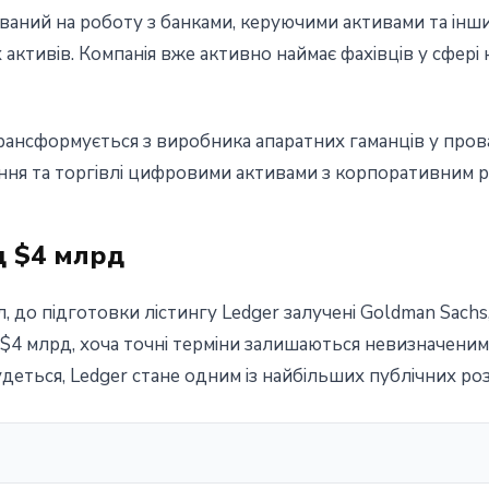
тований на роботу з банками, керуючими активами та ін
активів. Компанія вже активно наймає фахівців у сфері
 трансформується з виробника апаратних гаманців у про
іння та торгівлі цифровими активами з корпоративним 
д $4 млрд
 до підготовки лістингу Ledger залучені Goldman Sachs, J
$4 млрд, хоча точні терміни залишаються невизначени
деться, Ledger стане одним із найбільших публічних роз