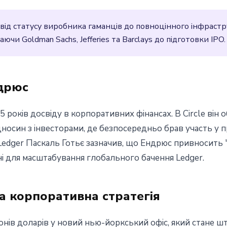
від статусу виробника гаманців до повноцінного інфрастр
аючи Goldman Sachs, Jefferies та Barclays до підготовки IPO.
дрюс
 років досвіду в корпоративних фінансах. В Circle він 
ідносин з інвесторами, де безпосередньо брав участь у п
edger Паскаль Готьє зазначив, що Ендрюс привносить "
ні для масштабування глобального бачення Ledger.
а корпоративна стратегія
йонів доларів у новий нью-йоркський офіс, який стане 