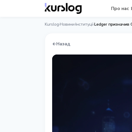
Про нас
Kurslog
Новини
Інституції
Ledger призначив C
›
›
›
←
Назад