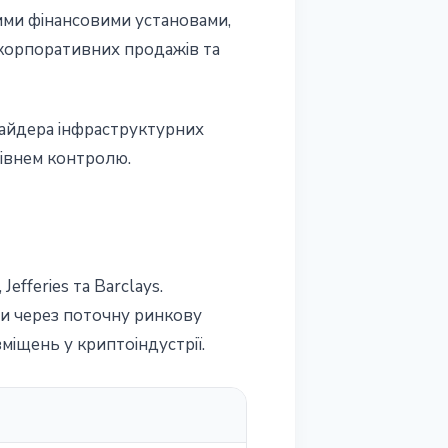
шими фінансовими установами,
 корпоративних продажів та
вайдера інфраструктурних
рівнем контролю.
efferies та Barclays.
ми через поточну ринкову
міщень у криптоіндустрії.