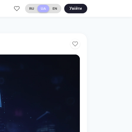
RU
UA
EN
Увійти