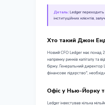
21 березня 2026 р.
2 хв читання
Деталь:
Ledger переходить 
Наталія Дорофєєва
інституційних клієнтів, залуч
Хто такий Джон Ен
Новий CFO Ledger має понад 25
напрямку ринків капіталу та в
біржу. Генеральний директор L
фінансове лідерство", необхід
Офіс у Нью-Йорку т
Ledger інвестував кілька міль