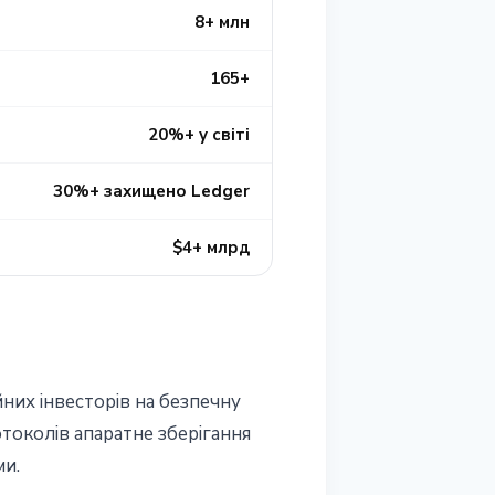
8+ млн
165+
20%+ у світі
30%+ захищено Ledger
$4+ млрд
них інвесторів на безпечну
отоколів апаратне зберігання
и.