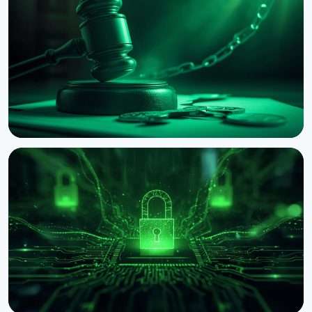
Злом Coldcard сягнув $114 мільйонів: четверта
хвиля атаки і попередження CZ
3 серпня 2026 р.
5 хв читання
НОВИНА
BNB Chain судиться через мемкоін ASTEROID
2 серпня 2026 р.
4 хв читання