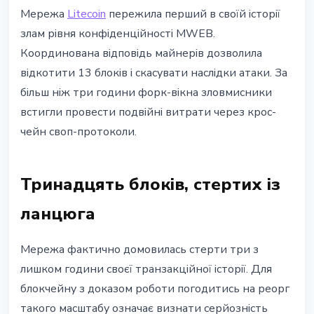
БЕЗПЕКА
Мережа
Litecoin
пережила перший в своїй історії
Litecoin відкотив 13 блоків після
злам рівня конфіденційності MWEB.
першого зламу MWEB: атака на
Координована відповідь майнерів дозволила
крос-чейн свопи
відкотити 13 блоків і скасувати наслідки атаки. За
більш ніж три години форк-вікна зловмисники
26 квітня 2026 р.
4 хв читання
встигли провести подвійні витрати через крос-
Наталія Дорофєєва
чейн своп-протоколи.
Тринадцять блоків, стертих із
ланцюга
Мережа фактично домовилась стерти три з
лишком години своєї транзакційної історії. Для
блокчейну з доказом роботи погодитись на реорг
такого масштабу означає визнати серйозність