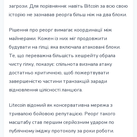
загрози. Для порівняння: навіть Bitcoin за всю свою
історію не зазнавав реорга більш ніж на два блоки.
Рішення про реорг вимагає координації між
майнерами. Кожен із них міг продовжити
будувати на гілці, яка включала атаковані блоки.
Те, що переважна більшість хешрейту обрала
чисту гілку, показує: спільнота визнала атаку
достатньо критичною, щоб пожертвувати
завершеністю частини транзакцій заради
відновлення цілісності ланцюга.
Litecoin відомий як консервативна мережа з
тривалою бойовою репутацією. Реорг такого
масштабу став першим серйозним ударом по
публічному іміджу протоколу за роки роботи.