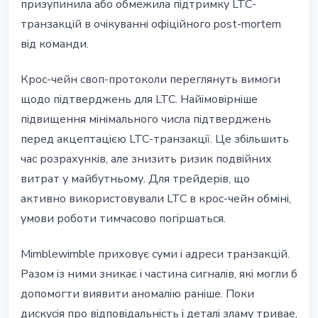
призупинила або обмежила підтримку LTC-
транзакцій в очікуванні офіційного post-mortem
від команди.
Крос-чейн своп-протоколи переглянуть вимоги
щодо підтверджень для LTC. Найімовірніше
підвищення мінімального числа підтверджень
перед акцептацією LTC-транзакції. Це збільшить
час розрахунків, але знизить ризик подвійних
витрат у майбутньому. Для трейдерів, що
активно використовували LTC в крос-чейн обміні,
умови роботи тимчасово погіршаться.
Mimblewimble приховує суми і адреси транзакцій.
Разом із ними зникає і частина сигналів, які могли б
допомогти виявити аномалію раніше. Поки
дискусія про відповідальність і деталі зламу тривае,