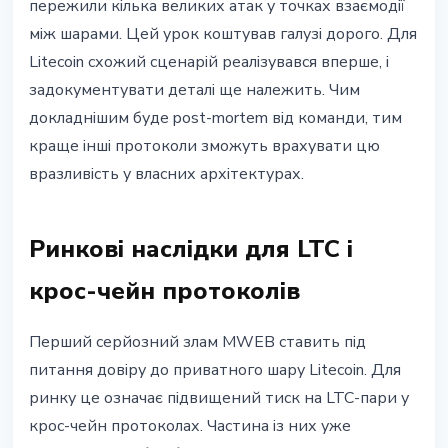
пережили кілька великих атак у точках взаємодії
між шарами. Цей урок коштував галузі дорого. Для
Litecoin схожий сценарій реалізувався вперше, і
задокументувати деталі ще належить. Чим
докладнішим буде post-mortem від команди, тим
краще інші протоколи зможуть врахувати цю
вразливість у власних архітектурах.
Ринкові наслідки для LTC і
крос-чейн протоколів
Перший серйозний злам MWEB ставить під
питання довіру до приватного шару Litecoin. Для
ринку це означає підвищений тиск на LTC-пари у
крос-чейн протоколах. Частина із них уже