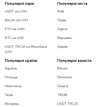
Популярні пари
Популярні міста
USDT на UAH
Київ
Bitcoin на UAH
Львів
ETH на UAH
Одеса
BTC на USD
Варшава
USDT TRC20 на Монобанк
Харків
UAH
Популярні країни
Популярні валюти
Україна
Bitcoin
Польща
Ethereum
Німеччина
Solana
Чехія
TRON
Молдова
USDT TRC20