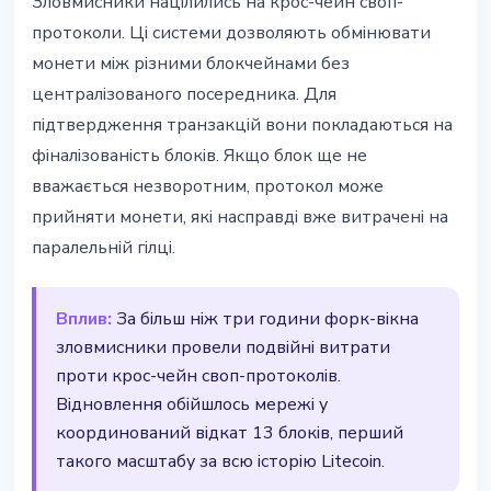
Зловмисники націлились на крос-чейн своп-
протоколи. Ці системи дозволяють обмінювати
монети між різними блокчейнами без
централізованого посередника. Для
підтвердження транзакцій вони покладаються на
фіналізованість блоків. Якщо блок ще не
вважається незворотним, протокол може
прийняти монети, які насправді вже витрачені на
паралельній гілці.
Вплив:
За більш ніж три години форк-вікна
зловмисники провели подвійні витрати
проти крос-чейн своп-протоколів.
Відновлення обійшлось мережі у
координований відкат 13 блоків, перший
такого масштабу за всю історію Litecoin.