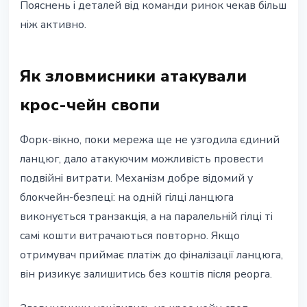
Пояснень і деталей від команди ринок чекав більш
ніж активно.
Як зловмисники атакували
крос-чейн свопи
Форк-вікно, поки мережа ще не узгодила єдиний
ланцюг, дало атакуючим можливість провести
подвійні витрати. Механізм добре відомий у
блокчейн-безпеці: на одній гілці ланцюга
виконується транзакція, а на паралельній гілці ті
самі кошти витрачаються повторно. Якщо
отримувач приймає платіж до фіналізації ланцюга,
він ризикує залишитись без коштів після реорга.