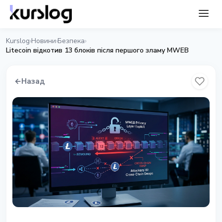
Kurslog
Новини
Безпека
›
›
›
Litecoin відкотив 13 блоків після першого зламу MWEB
←
Назад