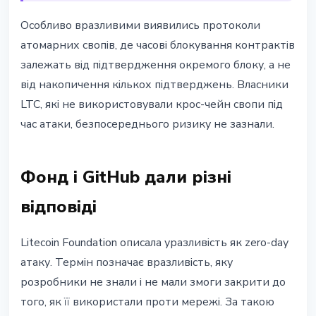
Особливо вразливими виявились протоколи
атомарних свопів, де часові блокування контрактів
залежать від підтвердження окремого блоку, а не
від накопичення кількох підтверджень. Власники
LTC, які не використовували крос-чейн свопи під
час атаки, безпосереднього ризику не зазнали.
Фонд і GitHub дали різні
відповіді
Litecoin Foundation описала уразливість як zero-day
атаку. Термін позначає вразливість, яку
розробники не знали і не мали змоги закрити до
того, як її використали проти мережі. За такою