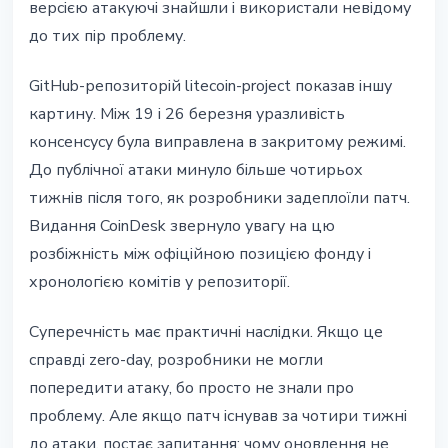
версією атакуючі знайшли і використали невідому
до тих пір проблему.
GitHub-репозиторій litecoin-project показав іншу
картину. Між 19 і 26 березня уразливість
консенсусу була виправлена в закритому режимі.
До публічної атаки минуло більше чотирьох
тижнів після того, як розробники задеплоїли патч.
Видання CoinDesk звернуло увагу на цю
розбіжність між офіційною позицією фонду і
хронологією комітів у репозиторії.
Суперечність має практичні наслідки. Якщо це
справді zero-day, розробники не могли
попередити атаку, бо просто не знали про
проблему. Але якщо патч існував за чотири тижні
до атаки, постає запитання: чому оновлення не