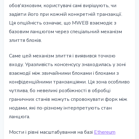
обов'язковим, користувачі самі вирішують, чи
задіяти його при кожній конкретній транзакції.
Ця опційність означає, що MWEB взаємодіє з
базовим ланцюгом через спеціальний механізм
злиття блоків.
Саме цей механізм злиття і виявився точкою
входу. Уразливість консенсусу знаходилась у зоні
взаємодії між звичайними блоками і блоками з
конфіденційними транзакціями. Ця зона особливо
чутлива, бо невеликі розбіжності в обробці
граничних станів можуть спровокувати форк між
нодами, які по-різному інтерпретують стан
ланцюга.
Мости і рівні масштабування на базі
Ethereum