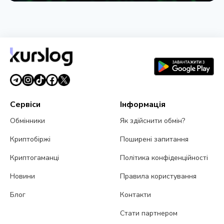
НОВИНА
IBM заявила про квантову перевагу: що це
означає для Bitcoin
2 серпня 2026 р.
4 хв читання
Сервіси
Інформація
Обмінники
Як здійснити обмін?
Криптобіржі
Поширені запитання
Криптогаманці
Політика конфіденційності
Новини
Правила користування
Блог
Контакти
Стати партнером