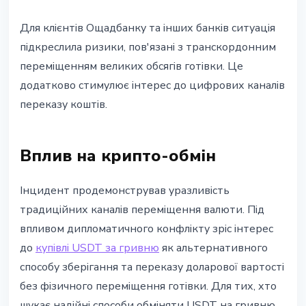
Для клієнтів Ощадбанку та інших банків ситуація
підкреслила ризики, пов'язані з транскордонним
переміщенням великих обсягів готівки. Це
додатково стимулює інтерес до цифрових каналів
переказу коштів.
Вплив на крипто-обмін
Інцидент продемонстрував уразливість
традиційних каналів переміщення валюти. Під
впливом дипломатичного конфлікту зріс інтерес
до
купівлі USDT за гривню
як альтернативного
способу зберігання та переказу доларової вартості
без фізичного переміщення готівки. Для тих, хто
шукає надійні способи обміняти USDT на гривню,