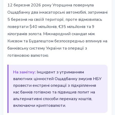
УКРАЇНА
12 березня 2026 року Угорщина повернула
Угорщина повернула авто
Ощадбанку два інкасаторські автомобілі, затримані
Ощадбанку - гроші та золото
5 березня на своїй території, проте відмовилась
утримують
повертати $40 мільйонів, €35 мільйонів та 9
кілограмів золота. Міжнародний скандал між
13 березня 2026 р.
2 хв читання
Києвом та Будапештом безпосередньо вплинув на
Наталія Дорофєєва
банківську систему України та операції з
готівковою валютою.
На замітку:
Інцидент з утриманням
валютних цінностей Ощадбанку змусив НБУ
провести екстрені операції з підкріплення
кас банків готівкою та підвищив попит на
альтернативні способи переказу коштів,
включаючи криптовалюти.