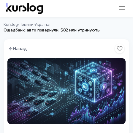
Kurslog
Новини
Україна
›
›
›
Ощадбанк: авто повернули, $82 млн утримують
←
Назад