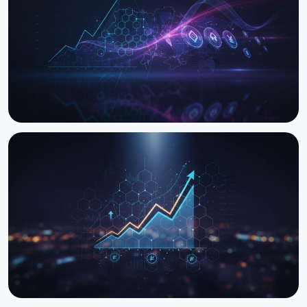
управління ARMA: $8.3 млн USDT
29 червня 2026 р.
3 хв читання
НОВИНА
Закон про оподаткування криптовалют: Рада
готує друге читання
26 березня 2026 р.
3 хв читання