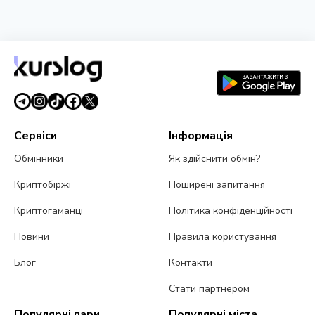
НОВИНА
Гривня стабілізувалась нижче 44 грн/$ - НБУ
витратив рекордні $1,34 млрд
26 березня 2026 р.
3 хв читання
Сервіси
Інформація
Обмінники
Як здійснити обмін?
Криптобіржі
Поширені запитання
Криптогаманці
Політика конфіденційності
Новини
Правила користування
Блог
Контакти
Стати партнером
Популярні пари
Популярні міста