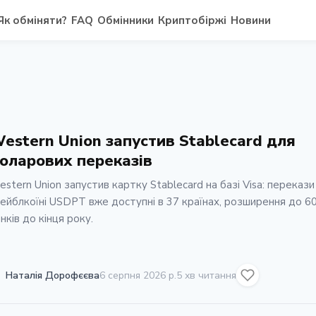
Як обміняти?
FAQ
Обмінники
Криптобіржі
Новини
estern Union запустив Stablecard для
оларових переказів
stern Union запустив картку Stablecard на базі Visa: перекази
ейблкоїні USDPT вже доступні в 37 країнах, розширення до 6
нків до кінця року.
Наталія Дорофєєва
6 серпня 2026 р.
5 хв читання