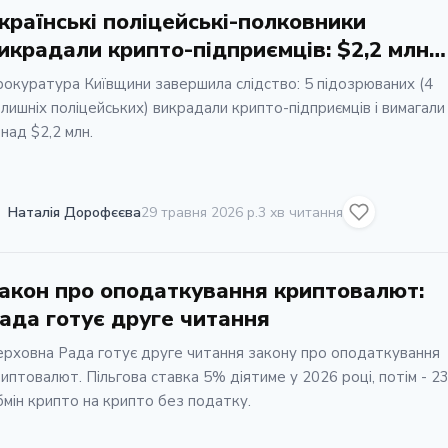
країнські поліцейські-полковники
икрадали крипто-підприємців: $2,2 млн
имагання
окуратура Київщини завершила слідство: 5 підозрюваних (4
лишніх поліцейських) викрадали крипто-підприємців і вимагали
над $2,2 млн.
Наталія Дорофєєва
29 травня 2026 р.
3 хв читання
акон про оподаткування криптовалют:
ада готує друге читання
рховна Рада готує друге читання закону про оподаткування
иптовалют. Пільгова ставка 5% діятиме у 2026 році, потім - 2
мін крипто на крипто без податку.