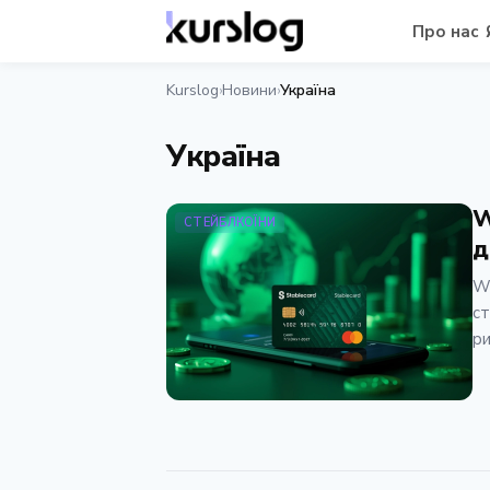
Про нас
Kurslog
Новини
Україна
›
›
Україна
W
СТЕЙБЛКОЇНИ
д
We
ст
ри