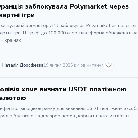
ранція заблокувала Polymarket через
зартні ігри
анцузький регулятор ANJ заблокував Polymarket як нелегаль
артні ігри. Штраф до 100 000 євро, платформа обмежена вже
+ країнах.
Наталія Дорофєєва
19 липня 2026 р.
4 хв читання
олівія хоче визнати USDT платіжною
алютою
нфін Болівії оцінює рамку для визнання USDT платіжним засоб
ряд з болівіано та доларом через дефіцит валюти в країні.