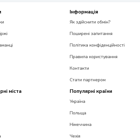
и
Інформація
ки
Як здійснити обмін?
іржі
Поширені запитання
аманці
Політика конфіденційності
Правила користування
Контакти
Стати партнером
рні міста
Популярні країни
Україна
Польща
Німеччина
а
Чехія