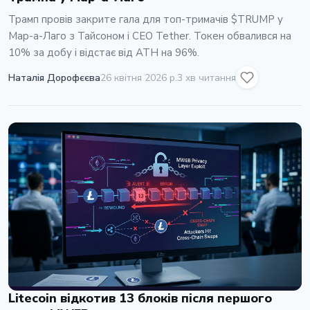
Трамп провiв закрите гала для топ-тримачiв $TRUMP у
Мар-а-Лаго з Тайсоном i CEO Tether. Токен обвалився на
10% за добу i вiдстає вiд ATH на 96%.
Наталія Дорофєєва
26 квітня 2026 р.
3 хв читання
Litecoin відкотив 13 блоків після першого