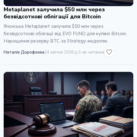
Metaplanet залучила $50 млн через
безвідсоткові облігації для Bitcoin
Японська Metaplanet залучила $50 млн через
безвідсоткові облігації від EVO FUND для купівлі Bitcoin.
Нарощення резерву BTC за Strategy-моделлю.
Наталія Дорофєєва
24 квітня 2026 р.
3 хв читання