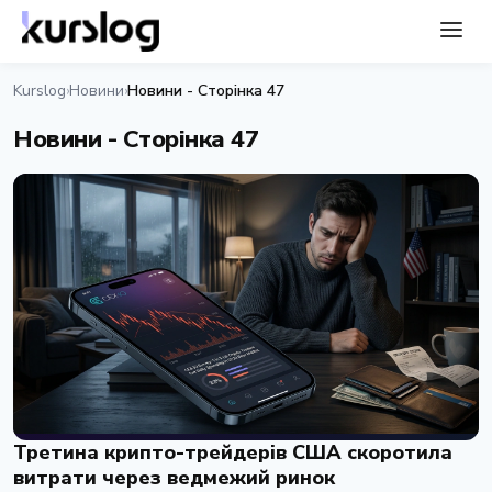
Kurslog
Новини
Новини - Сторінка 47
›
›
Новини - Сторінка 47
Третина крипто-трейдерів США скоротила
витрати через ведмежий ринок