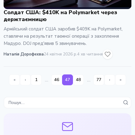
Солдат США: $410K на Polymarket через
держтаємницю
Армійський солдат США заробив $409K на Polymarket,
ставлячи на результат таємної операції з захоплення
Мадуро. DOJ пред'явив 5 звинувачень.
Наталія Дорофєєва
24 квітня 2026 р.
4 хв читання
…
…
«
‹
1
46
47
48
77
›
»