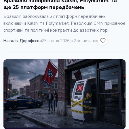
Бразилія заборонила Kalshi, Polymarket та
ще 25 платформ передбачень
Бразилія заблокувала 27 платформ передбачень,
включаючи Kalshi та Polymarket. Резолюція CMN прирівнює
спортивні та політичні контракти до азартних ігор.
Наталія Дорофєєва
25 квітня 2026 р.
2 хв читання