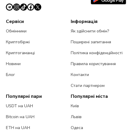
Сервіси
Інформація
Обмінники
Як здійснити обмін?
Криптобіржі
Поширені запитання
Криптогаманці
Політика конфіденційності
Новини
Правила користування
Блог
Контакти
Стати партнером
Популярні пари
Популярні міста
USDT на UAH
Київ
Bitcoin на UAH
Львів
ETH на UAH
Одеса