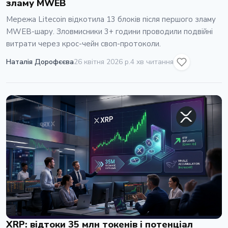
зламу MWEB
Мережа Litecoin відкотила 13 блоків після першого зламу
MWEB-шару. Зловмисники 3+ години проводили подвійні
витрати через крос-чейн своп-протоколи.
Наталія Дорофєєва
26 квітня 2026 р.
4 хв читання
XRP: відтоки 35 млн токенів і потенціал