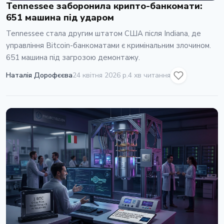
Tennessee заборонила крипто-банкомати:
651 машина під ударом
Tennessee стала другим штатом США пiсля Indiana, де
управлiння Bitcoin-банкоматами є кримiнальним злочином.
651 машина пiд загрозою демонтажу.
Наталія Дорофєєва
24 квітня 2026 р.
4 хв читання