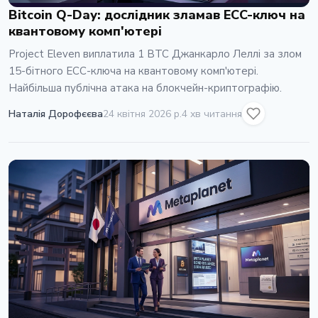
Bitcoin Q-Day: дослідник зламав ECC-ключ на
квантовому комп'ютері
Project Eleven виплатила 1 BTC Джанкарло Леллі за злом
15-бітного ECC-ключа на квантовому комп'ютері.
Найбільша публічна атака на блокчейн-криптографію.
Наталія Дорофєєва
24 квітня 2026 р.
4 хв читання