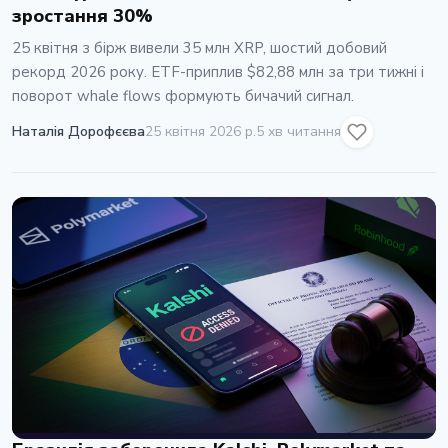
зростання 30%
25 квітня з бірж вивели 35 млн XRP, шостий добовий
рекорд 2026 року. ETF-приплив $82,88 млн за три тижні і
поворот whale flows формують бичачий сигнал.
Наталія Дорофєєва
25 квітня 2026 р.
5 хв читання