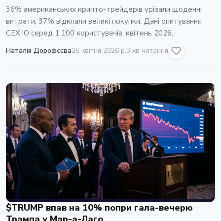
36% американських крипто-трейдерів урізали щоденні
витрати, 37% відклали великі покупки. Дані опитування
CEX.IO серед 1 100 користувачів, квітень 2026.
Наталія Дорофєєва
26 квітня 2026 р.
3 хв читання
$TRUMP впав на 10% попри гала-вечерю
Трампа у Мар-а-Лаго