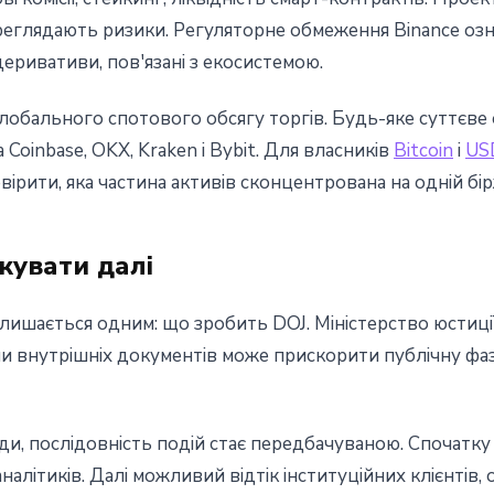
ереглядають ризики. Регуляторне обмеження Binance оз
 деривативи, пов'язані з екосистемою.
лобального спотового обсягу торгів. Будь-яке суттєве
 Coinbase, OKX, Kraken і Bybit. Для власників
Bitcoin
і
US
евірити, яка частина активів сконцентрована на одній бір
жувати далі
лишається одним: що зробить DOJ. Міністерство юстиції
и внутрішніх документів може прискорити публічну фаз
и, послідовність подій стає передбачуваною. Спочатку
налітиків. Далі можливий відтік інституційних клієнтів,