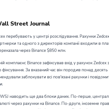
ll Street Journal
cex перебувають у центрі розслідування. Рахунки Zedcex
ртнерки та одного з директорів компанії входили в пл
реказала через Binance $850 млн.
ій комплаєнс Binance зафіксував вхід у рахунок Zedcex 
о фіксування. За вказаний час він породив понад десять
мендували заблокувати всі пов'язані рахунки і повідоми
и.
WSJ наводить ще два блоки даних. По-перше, централь
алюті через рахунки на Binance. По-друге, іноземне пр