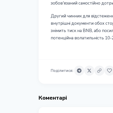
зобов'язаний самостійно дотр
Другий чинник для відстеженн
внутрішні документи обох стор
знімить тиск на BNB, або поси
потенційна волатильність 10-2
Поділитися
:
Коментарі