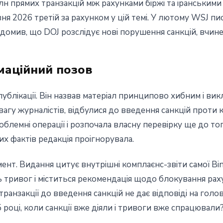
н прямих транзакцій між рахунками біржі та іранським
ня 2026 третій за рахунком у цій темі. У лютому WSJ п
відомив, що DOJ розслідує нові порушення санкцій, вчине
маційний позов
публікації. Він назвав матеріал принципово хибним і вик
вагу журналістів, відбулися до введення санкцій проти 
облемні операції і розпочала власну перевірку ще до то
них фактів редакція проігнорувала.
ент. Видання цитує внутрішні комплаєнс-звіти самої Bin
ь тривог і міститься рекомендація щодо блокування рах
 транзакції до введення санкцій не дає відповіді на гол
році, коли санкції вже діяли і тривоги вже спрацювали