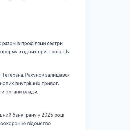
 разом із профілями сестри
атформу з одних пристроїв. Ця
з Тегерана. Рахунок залишався
 нових внутрішніх тривог.
ти органи влади.
ний банк Ірану у 2025 році
авоохоронне відомство