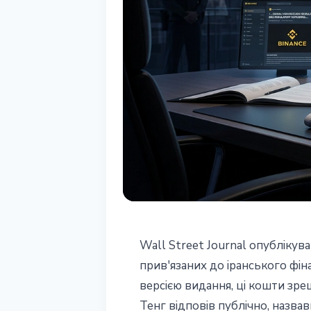
РЕГУЛЮВАННЯ
Wall Street Journal опубліку
WSJ звинувати
прив'язаних до іранського фін
версією видання, ці кошти зре
іранських тра
Тенг відповів публічно, назв