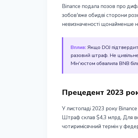
Binance подала позов про дифа
зобов'яже обидві сторони роз
невизначеності щонайменше на
Вплив:
Якщо DOJ підтвердить
разовий штраф. Не цивільне
Мін'юстом обвалила BNB біл
Прецедент 2023 рок
У листопаді 2023 року Binance
Штраф склав $4,3 млрд. Для вс
чотиримісячний термін у феде