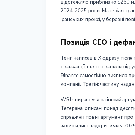
відстежило приблизно $260 мл
2024-2025 роки. Матеріал трав
іранських проксі, у березні по
Позиція CEO і дефа
Тенг написав в X одразу після 
транзакції, що потрапили під у
Binance самостійно виявила пр
компанії. Третій: частину нада
WSJ спирається на інший аргум
Тегерана, описані понад десят
справжні і повні, аргумент про
залишались відкритими у 2025 