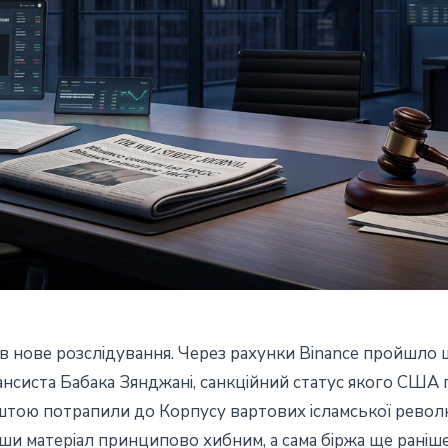
вав нове розслідування. Через рахунки Binance пройшл
ла Binance у $850 млн
ансиста Бабака Зянджані, санкційний статус якого США п
штою потрапили до Корпусу вартових ісламської революц
нзакцій: що каже CEO
авши матеріал принципово хибним, а сама біржа ще рані