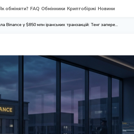
Як обміняти?
FAQ
Обмінники
Криптобіржі
Новини
WSJ звинуватила Binance у $850 млн іранських транзакцій: Тенг заперечив