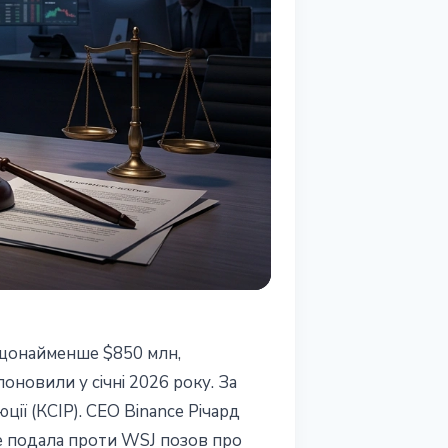
о щонайменше $850 млн,
оновили у січні 2026 року. За
ії (КСІР). CEO Binance Річард
ше подала проти WSJ позов про