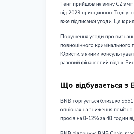
Тенг прийшов на зміну CZ з чі
від 2023 принципово. Тоді уг
вже підписаної угоди. Це юрид
Порушення угоди про визнання
повноцінного кримінального про
Юристи, з якими консультувал
разовий фінансовий відтік. Рин
Що відбувається з B
BNB торгується близько $651 н
опціонах на зниження помітно
просів на 8-12% за 48 годин ві
BNB підтримує BNB Chain: газов