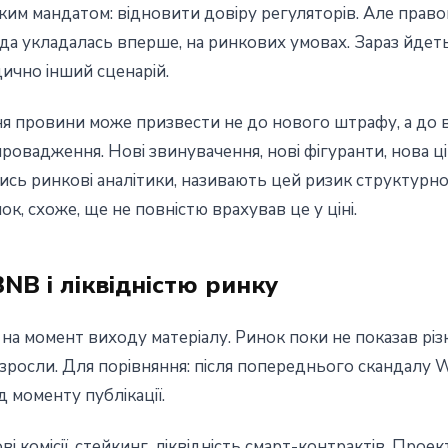
тким мандатом: відновити довіру регуляторів. Але право
ода укладалась вперше, на ринкових умовах. Зараз йде
ично інший сценарій.
 провини може призвести не до нового штрафу, а до ві
вадження. Нові звинувачення, нові фігуранти, нова ціна
ись ринкові аналітики, називають цей ризик структурн
ок, схоже, ще не повністю врахував це у ціні.
NB і ліквідністю ринку
а момент виходу матеріалу. Ринок поки не показав різко
 зросли. Для порівняння: після попереднього скандалу 
д моменту публікації.
і комісії, стейкинг, ліквідність смарт-контрактів. Про