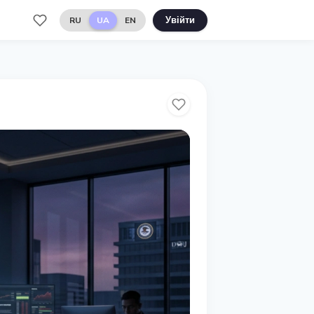
RU
UA
EN
Увійти