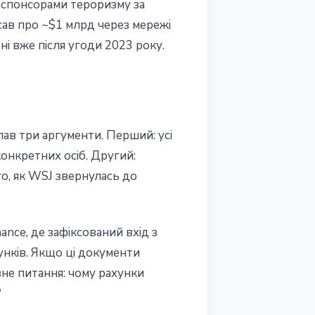
и спонсорами тероризму за
исав про ~$1 млрд через мережі
ні вже після угоди 2023 року.
лав три аргументи. Перший: усі
конкретних осіб. Другий:
го, як WSJ звернулась до
ance, де зафіксований вхід з
унків. Якщо ці документи
овне питання: чому рахунки
?