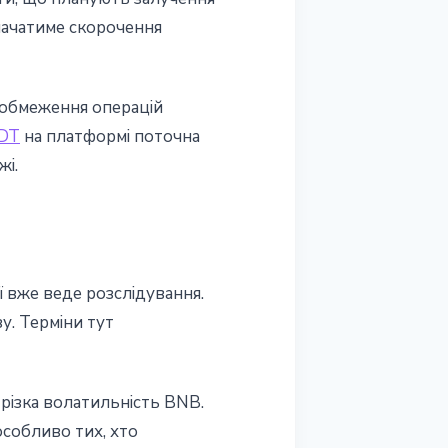
начатиме скорочення
 обмеження операцій
DT
на платформі поточна
жі.
 вже веде розслідування.
у. Терміни тут
 різка волатильність BNB.
 особливо тих, хто