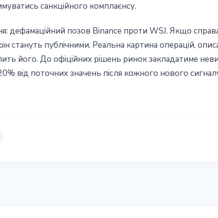
имуватись санкційного комплаєнсу.
я: дефамаційний позов Binance проти WSJ. Якщо справа
ін стануть публічними. Реальна картина операцій, описа
лить його. До офіційних рішень ринок закладатиме неви
0% від поточних значень після кожного нового сигналу