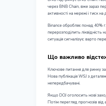
через BNB Chain, вже зараз п
активності на мережі і тиск на
Binance обробляє понад 40% г
перерозподілить ліквідність на
ситуація сигналізує: варто пер
Що важливо відсте
Ключове питання для ринку за
Нова публікація WSJ з деталям
непередбачувані.
Якщо DOJ оголосить нові заход
Потім перегляд прогнозів від а