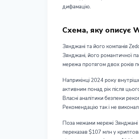
дифамацію.
23 травня 2026 р.
4 хв читання
Наталія Дорофєєва
Схема, яку описує Wa
Зянджані та його компанія Zed
Зянджані, його романтичної па
мережа протягом двох років пе
Наприкінці 2024 року внутрішн
активним понад рік після цьог
Власні аналітики безпеки реко
Рекомендацію так і не виконал
Поза межами мережі Зянджані 
переказав $107 млн у криптов