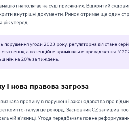
мацію і наполягає на суді присяжних. Відкритий судови
крити внутрішні документи. Ринок отримає ще один ст
 рік уперед.
 порушення угоди 2023 року, регуляторна дія стане серй
 стягнення, а потенційне кримінальне провадження. У 20
ьш ніж на 20% за тиждень.
у і нова правова загроза
 визнала провину в порушенні законодавства про відмив
ієї крипто-галузі це рекорд. Засновник CZ залишив поса
ральній в'язниці. Угода передбачала повне реформуван