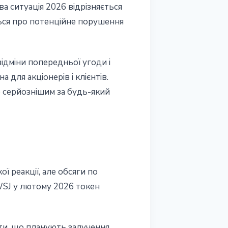
ва ситуація 2026 відрізняється
ться про потенційне порушення
дміни попередньої угоди і
 для акціонерів і клієнтів.
о серйознішим за будь-який
ї реакції, але обсяги по
WSJ у лютому 2026 токен
екти, що планують залучення