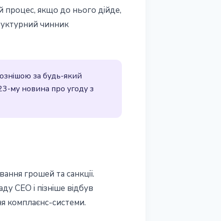
й процес, якщо до нього дійде,
руктурний чинник
ознішою за будь-який
23-му новина про угоду з
ання грошей та санкції.
ду CEO і пізніше відбув
ня комплаєнс-системи.