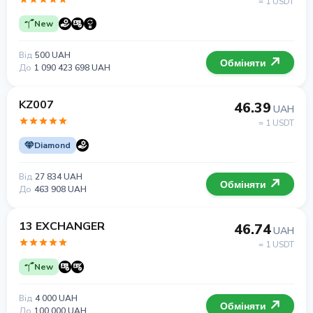
= 1 USDT
New
Від
500 UAH
Обміняти
До
1 090 423 698 UAH
KZ007
46.39
UAH
= 1 USDT
Diamond
Від
27 834 UAH
Обміняти
До
463 908 UAH
13 EXCHANGER
46.74
UAH
= 1 USDT
New
Від
4 000 UAH
Обміняти
До
100 000 UAH