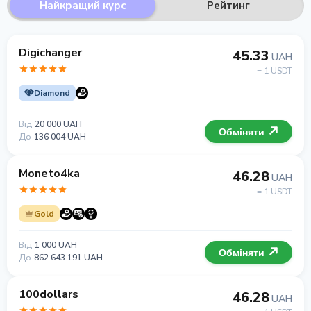
Найкращий курс
Рейтинг
Digichanger
45.33
UAH
= 1 USDT
Diamond
Від
20 000 UAH
Обміняти
До
136 004 UAH
Moneto4ka
46.28
UAH
= 1 USDT
Gold
Від
1 000 UAH
Обміняти
До
862 643 191 UAH
100dollars
46.28
UAH