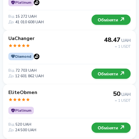
Platinum
Від
15 272 UAH
Обміняти
До
41 010 608 UAH
UaChanger
48.47
UAH
= 1 USDT
Diamond
Від
72 703 UAH
Обміняти
До
12 601 862 UAH
EliteObmen
50
UAH
= 1 USDT
Platinum
Від
520 UAH
Обміняти
До
24 500 UAH