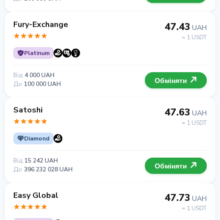
Fury-Exchange
47.43
UAH
= 1 USDT
Platinum
Від
4 000 UAH
Обміняти
До
100 000 UAH
Satoshi
47.63
UAH
= 1 USDT
Diamond
Від
15 242 UAH
Обміняти
До
396 232 028 UAH
Easy Global
47.73
UAH
= 1 USDT