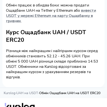
Обмін працює в обидва боки: можна продати
Ощадбанк UAH на Tether у Ethereum або
вивести
USDT у мережі Ethereum на карту Ощадбанку в
гривнях
.
Курс Ощадбанк UAH / USDT
ERC20
Різниця між найкращим і найгіршим курсом серед
обмінників становить 52.12 - 45.26 UAH. При
обміні 5 000 UAH різниця складе приблизно 14.53
USDT. Обмінники на Kurslog відсортовані за
найкращим курсом з урахуванням резервів та
відгуків.
Kurslog
›
UAH на USDT
›
Обмін Ощадбанк UAH на USDT ERC20