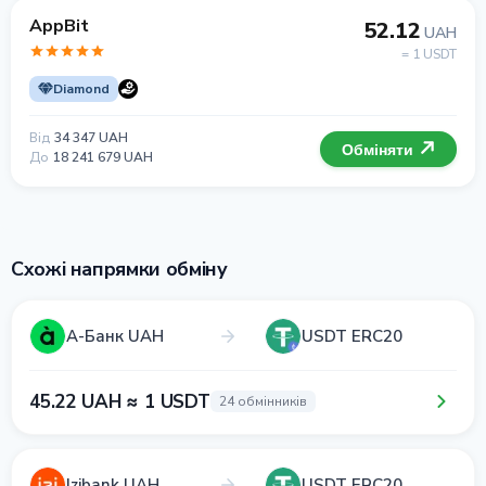
AppBit
52.12
UAH
= 1 USDT
Diamond
Від
34 347 UAH
Обміняти
До
18 241 679 UAH
Схожі напрямки обміну
А-Банк UAH
USDT ERC20
45.22 UAH ≈ 1 USDT
24 обмінників
Izibank UAH
USDT ERC20