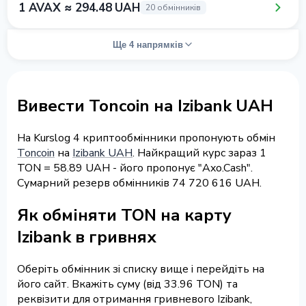
1 AVAX ≈ 294.48 UAH
20 обмінників
Ще 4 напрямків
Вивести Toncoin на Izibank UAH
На Kurslog 4 криптообмінники пропонують обмін
Toncoin
на
Izibank UAH
. Найкращий курс зараз 1
TON = 58.89 UAH - його пропонує "Axo.Cash".
Сумарний резерв обмінників 74 720 616 UAH.
Як обміняти TON на карту
Izibank в гривнях
Оберіть обмінник зі списку вище і перейдіть на
його сайт. Вкажіть суму (від 33.96 TON) та
реквізити для отримання гривневого Izibank,