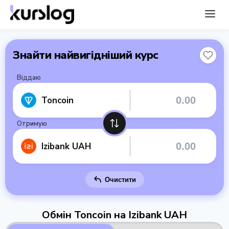
Знайти найвигідніший курс
Віддаю
Toncoin
Отримую
Izibank UAH
Очистити
Обмін Toncoin на Izibank UAH