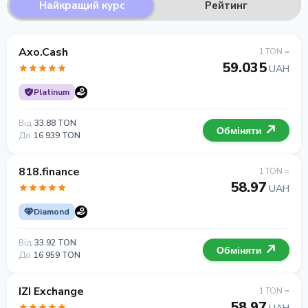
Найкращий курс
Рейтинг
Axo.Cash
1 TON =
59.035
UAH
Platinum
Від
33.88 TON
Обміняти
До
16 939 TON
818.finance
1 TON =
58.97
UAH
Diamond
Від
33.92 TON
Обміняти
До
16 959 TON
IZI Exchange
1 TON =
58.97