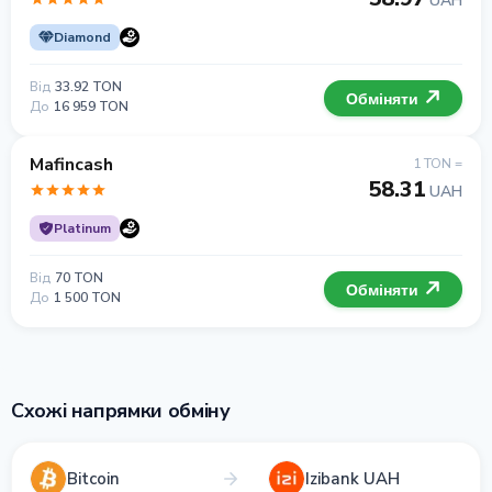
UAH
Diamond
Від
33.92 TON
Обміняти
До
16 959 TON
Mafincash
1 TON =
58.31
UAH
Platinum
Від
70 TON
Обміняти
До
1 500 TON
Схожі напрямки обміну
Bitcoin
Izibank UAH