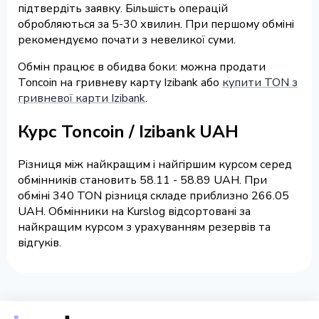
підтвердіть заявку. Більшість операцій
обробляються за 5-30 хвилин. При першому обміні
рекомендуємо почати з невеликої суми.
Обмін працює в обидва боки: можна продати
Toncoin на гривневу карту Izibank або
купити TON з
гривневої карти Izibank
.
Курс Toncoin / Izibank UAH
Різниця між найкращим і найгіршим курсом серед
обмінників становить 58.11 - 58.89 UAH. При
обміні 340 TON різниця складе приблизно 266.05
UAH. Обмінники на Kurslog відсортовані за
найкращим курсом з урахуванням резервів та
відгуків.