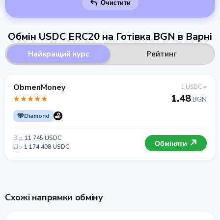
Очистити
Обмін USDC ERC20 на Готівка BGN в Варні
Найкращий курс
Рейтинг
ObmenMoney
1 USDC =
1.48
BGN
Diamond
Від
11 745 USDC
Обміняти
До
1 174 408 USDC
Схожі напрямки обміну