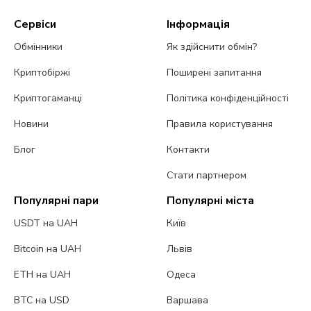
Сервіси
Інформація
Обмінники
Як здійснити обмін?
Криптобіржі
Поширені запитання
Криптогаманці
Політика конфіденційності
Новини
Правила користування
Блог
Контакти
Стати партнером
Популярні пари
Популярні міста
USDT на UAH
Київ
Bitcoin на UAH
Львів
ETH на UAH
Одеса
BTC на USD
Варшава