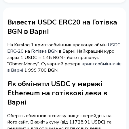
Вивести USDC ERC20 на Готівка
BGN в Варні
На Kurslog 1 криптообмінник пропонує обмін
USDC
ERC-20
на
Готівка BGN
в Варні. Найкращий курс
зараз 1 USDC = 1.48 BGN - його пропонує
"ObmenMoney". Сумарний резерв
криптообмінників
в Варні
1 999 700 BGN.
Як обміняти USDC у мережі
Ethereum на готівкові леви в
Варні
Оберіть обмінник зі списку вище і перейдіть на
його сайт. Вкажіть суму (від 11728.91 USDC) та
реквізити для отримання готівкових левів,