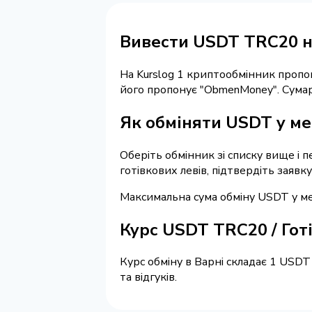
Вивести USDT TRC20 на
На Kurslog 1 криптообмінник пропо
його пропонує "ObmenMoney". Сум
Як обміняти USDT у ме
Оберіть обмінник зі списку вище і 
готівкових левів, підтвердіть заявк
Максимальна сума обміну USDT у ме
Курс USDT TRC20 / Гот
Курс обміну в Варні складає 1 USDT
та відгуків.