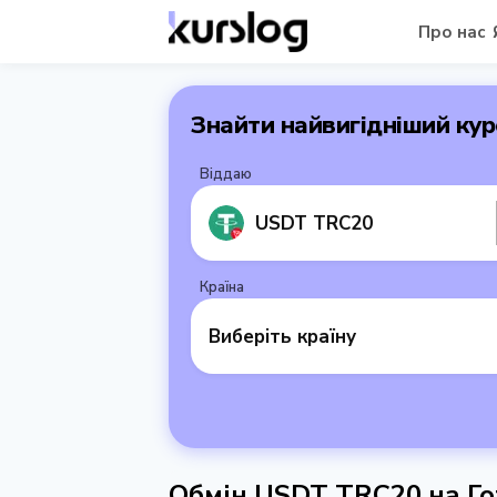
Про нас
Знайти найвигідніший кур
Віддаю
USDT TRC20
Країна
Виберіть країну
Обмін USDT TRC20 на Го