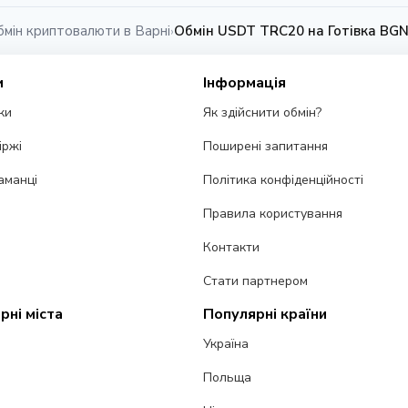
бмін криптовалюти в Варні
Обмін USDT TRC20 на Готівка BGN
›
и
Інформація
ки
Як здійснити обмін?
іржі
Поширені запитання
аманці
Політика конфіденційності
Правила користування
Контакти
Стати партнером
рні міста
Популярні країни
Україна
Польща