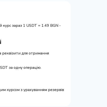
 курс зараз 1 USDT = 1.49 BGN -
і
та реквізити для отримання
USDT за одну операцію.
ащим курсом з урахуванням резервів