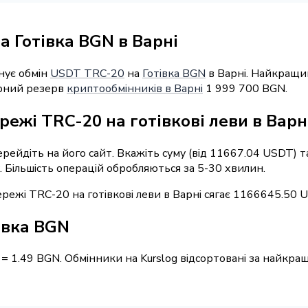
 Готівка BGN в Варні
нує обмін
USDT TRC-20
на
Готівка BGN
в Варні. Найкращий
арний резерв
криптообмінників в Варні
1 999 700 BGN.
режі TRC-20 на готівкові леви в Варн
перейдіть на його сайт. Вкажіть суму (від 11667.04 USDT) 
у. Більшість операцій обробляються за 5-30 хвилин.
режі TRC-20 на готівкові леви в Варні сягає 1166645.50 
івка BGN
 = 1.49 BGN. Обмінники на Kurslog відсортовані за найкр