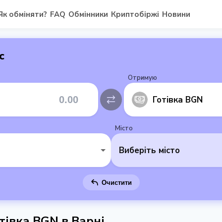
Як обміняти?
FAQ
Обмінники
Криптобіржі
Новини
с
Отримую
Готівка BGN
Місто
Виберіть місто
Очистити
тівка BGN в Варні