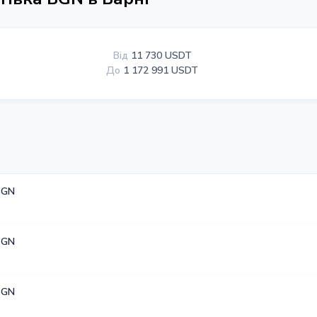
Від
11 730 USDT
До
1 172 991 USDT
BGN
BGN
BGN