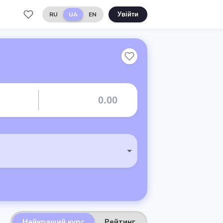
RU
UA
EN
Увійти
Найкращий курс
Рейтинг