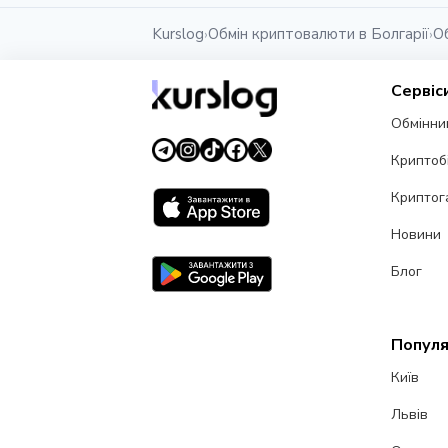
Kurslog
Обмін криптовалюти в Болгарії
О
›
›
Сервіс
Обмінни
Криптоб
Криптог
Новини
Блог
Популя
Київ
Львів