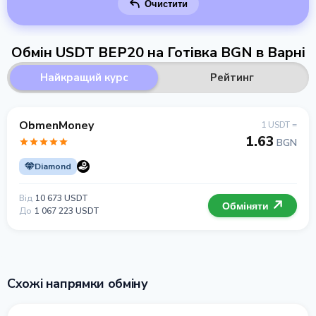
Очистити
Обмін USDT BEP20 на Готівка BGN в Варні
Найкращий курс
Рейтинг
ObmenMoney
1 USDT =
1.63
BGN
Diamond
Від
10 673 USDT
Обміняти
До
1 067 223 USDT
Схожі напрямки обміну