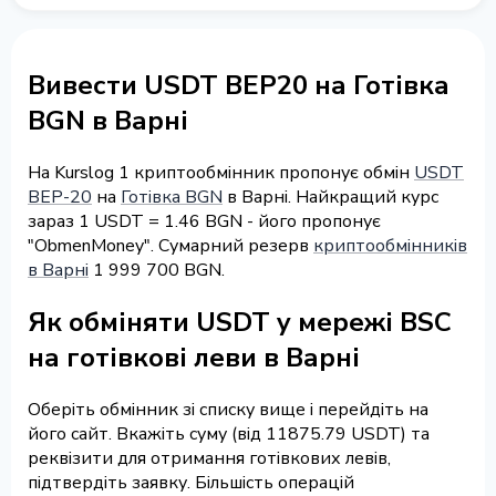
Вивести USDT BEP20 на Готівка
BGN в Варні
На Kurslog 1 криптообмінник пропонує обмін
USDT
BEP-20
на
Готівка BGN
в Варні. Найкращий курс
зараз 1 USDT = 1.46 BGN - його пропонує
"ObmenMoney". Сумарний резерв
криптообмінників
в Варні
1 999 700 BGN.
Як обміняти USDT у мережі BSC
на готівкові леви в Варні
Оберіть обмінник зі списку вище і перейдіть на
його сайт. Вкажіть суму (від 11875.79 USDT) та
реквізити для отримання готівкових левів,
підтвердіть заявку. Більшість операцій