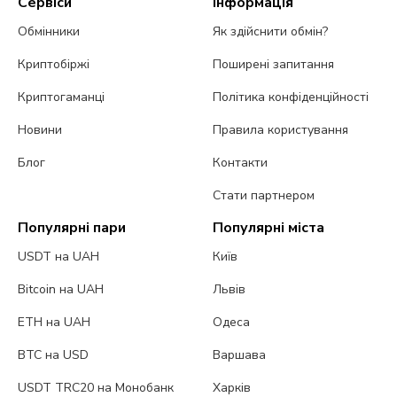
Сервіси
Інформація
Обмінники
Як здійснити обмін?
Криптобіржі
Поширені запитання
Криптогаманці
Політика конфіденційності
Новини
Правила користування
Блог
Контакти
Стати партнером
Популярні пари
Популярні міста
USDT на UAH
Київ
Bitcoin на UAH
Львів
ETH на UAH
Одеса
BTC на USD
Варшава
USDT TRC20 на Монобанк
Харків