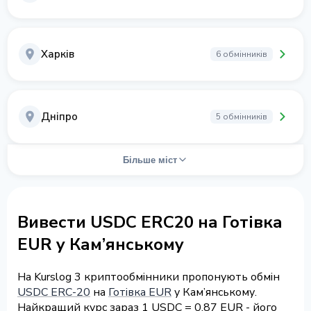
Харків
6 обмінників
Дніпро
5 обмінників
Більше міст
Вивести USDC ERC20 на Готівка
EUR у Кам’янському
На Kurslog 3 криптообмінники пропонують обмін
USDC ERC-20
на
Готівка EUR
у Кам’янському.
Найкращий курс зараз 1 USDC = 0.87 EUR - його