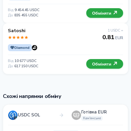
Від
9 454.45 USDC
Обміняти
До
835 455 USDC
Satoshi
1 USDC =
0.81
EUR
Diamond
Від
10 677 USDC
Обміняти
До
617 150 USDC
Схожі напрямки обміну
Готівка EUR
USDC SOL
Кам'янське