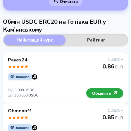
Очистити
Обмін USDC ERC20 на Готівка EUR у
Кам’янському
Найкращий курс
Рейтинг
Payex24
1 USDC =
0.86
EUR
Diamond
Від
5 000 USDC
Обміняти
До
300 000 USDC
Obmenoff
1 USDC =
0.85
EUR
Diamond