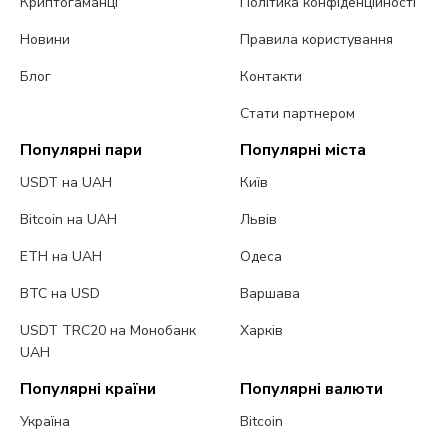
Криптогаманці
Політика конфіденційності
Новини
Правила користування
Блог
Контакти
Стати партнером
Популярні пари
Популярні міста
USDT на UAH
Київ
Bitcoin на UAH
Львів
ETH на UAH
Одеса
BTC на USD
Варшава
USDT TRC20 на Монобанк
Харків
UAH
Популярні країни
Популярні валюти
Україна
Bitcoin