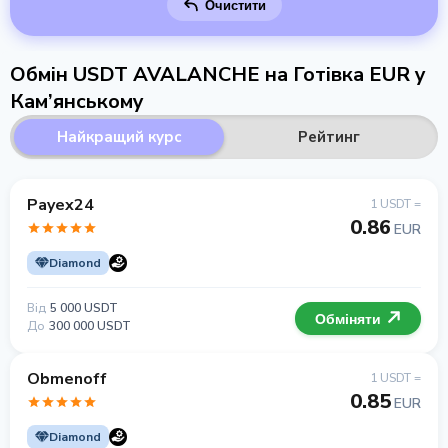
Очистити
Обмін USDT AVALANCHE на Готівка EUR у
Кам’янському
Найкращий курс
Рейтинг
Payex24
1 USDT =
0.86
EUR
Diamond
Від
5 000 USDT
Обміняти
До
300 000 USDT
Obmenoff
1 USDT =
0.85
EUR
Diamond