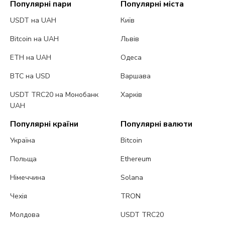
Популярні пари
Популярні міста
USDT на UAH
Київ
Bitcoin на UAH
Львів
ETH на UAH
Одеса
BTC на USD
Варшава
USDT TRC20 на Монобанк
Харків
UAH
Популярні країни
Популярні валюти
Україна
Bitcoin
Польща
Ethereum
Німеччина
Solana
Чехія
TRON
Молдова
USDT TRC20