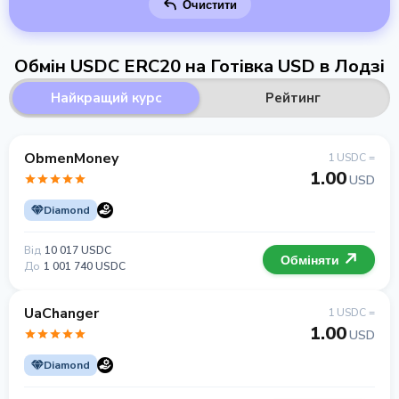
Очистити
Обмін USDC ERC20 на Готівка USD в Лодзі
Найкращий курс
Рейтинг
ObmenMoney
1 USDC =
1.00
USD
Diamond
Від
10 017 USDC
Обміняти
До
1 001 740 USDC
UaChanger
1 USDC =
1.00
USD
Diamond