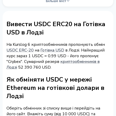
Більше міст
Вивести USDC ERC20 на Готівка
USD в Лодзі
На Kurslog 6 криптообмінників пропонують обмін
USDC ERC-20
на
Готівка USD
в Лодзі. Найкращий
курс зараз 1 USDC = 0.99 USD - його пропонує
"Crybex". Сумарний резерв
криптообмінників в
Лодзі
52 390 760 USD.
Як обміняти USDC у мережі
Ethereum на готівкові долари в
Лодзі
Оберіть обмінник зі списку вище і перейдіть на
його сайт. Вкажіть суму (від 10 000 USDC) та