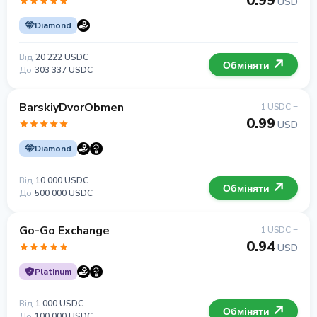
0.99
USD
Diamond
Від
20 222 USDC
Обміняти
До
303 337 USDC
BarskiyDvorObmen
1 USDC =
0.99
USD
Diamond
Від
10 000 USDC
Обміняти
До
500 000 USDC
Go-Go Exchange
1 USDC =
0.94
USD
Platinum
Від
1 000 USDC
Обміняти
До
100 000 USDC