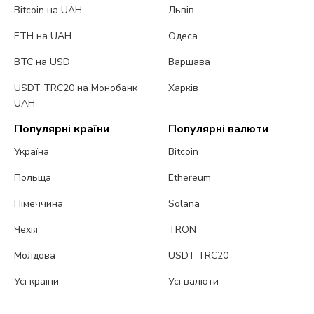
Bitcoin на UAH
Львів
ETH на UAH
Одеса
BTC на USD
Варшава
USDT TRC20 на Монобанк
Харків
UAH
Популярні країни
Популярні валюти
Україна
Bitcoin
Польща
Ethereum
Німеччина
Solana
Чехія
TRON
Молдова
USDT TRC20
Усі країни
Усі валюти