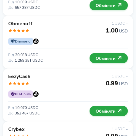
Від
10 039 USDC
Обміняти
До
657 287 USDC
Obmenoff
1 USDC =
1.00
USD
Diamond
Від
20 038 USDC
Обміняти
До
1 259 351 USDC
EezyCash
1 USDC =
0.99
USD
Platinum
Від
10 070 USDC
Обміняти
До
352 467 USDC
Crybex
1 USDC =