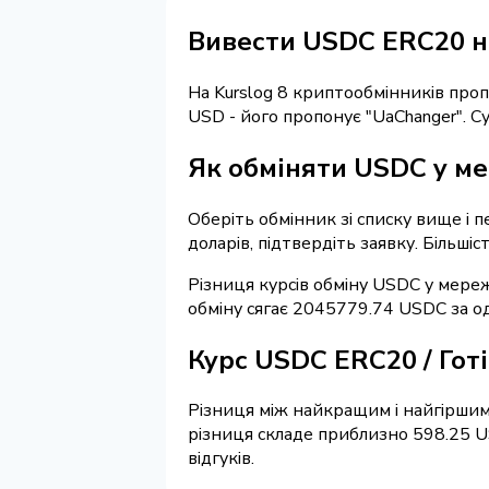
Вивести USDC ERC20 на
На Kurslog 8 криптообмінників про
USD - його пропонує "UaChanger". 
Як обміняти USDC у ме
Оберіть обмінник зі списку вище і 
доларів, підтвердіть заявку. Більші
Різниця курсів обміну USDC у мереж
обміну сягає 2045779.74 USDC за о
Курс USDC ERC20 / Гот
Різниця між найкращим і найгіршим 
різниця складе приблизно 598.25 U
відгуків.