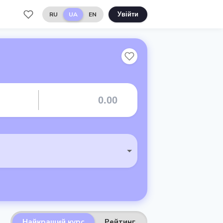
RU
UA
EN
Увійти
Найкращий курс
Рейтинг