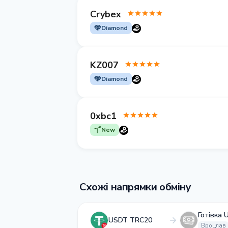
Crybex
Diamond
KZ007
Diamond
0xbc1
New
Схожі напрямки обміну
Готівка 
USDT TRC20
Вроцлав