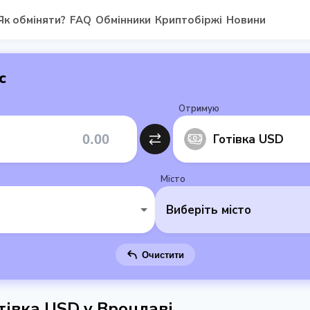
Як обміняти?
FAQ
Обмінники
Криптобіржі
Новини
с
Отримую
Готівка USD
Місто
Виберіть місто
Очистити
тівка USD у Вроцлаві