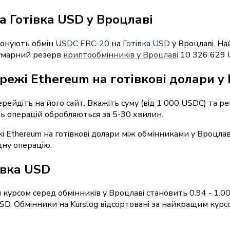
 Готівка USD у Вроцлаві
понують обмін
USDC ERC-20
на
Готівка USD
у Вроцлаві. На
Сумарний резерв
криптообмінників у Вроцлаві
10 326 629 
режі Ethereum на готівкові долари у
перейдіть на його сайт. Вкажіть суму (від 1 000 USDC) та 
сть операцій обробляються за 5-30 хвилин.
і Ethereum на готівкові долари між обмінниками у Вроцлав
дну операцію.
івка USD
курсом серед обмінників у Вроцлаві становить 0.94 - 1.0
SD. Обмінники на Kurslog відсортовані за найкращим курс