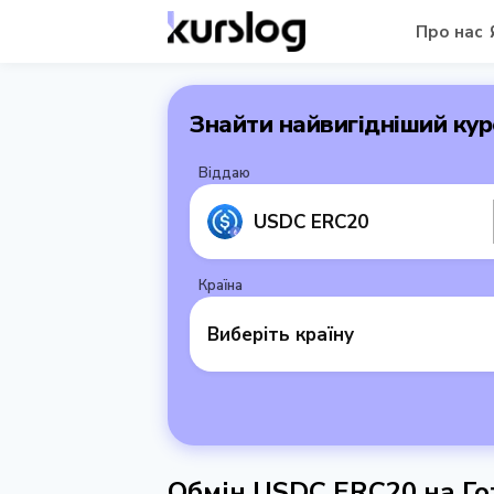
Про нас
Знайти найвигідніший кур
Віддаю
USDC ERC20
Країна
Виберіть країну
Обмін USDC ERC20 на Го