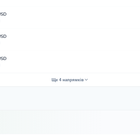
USD
USD
USD
Ще 4 напрямків