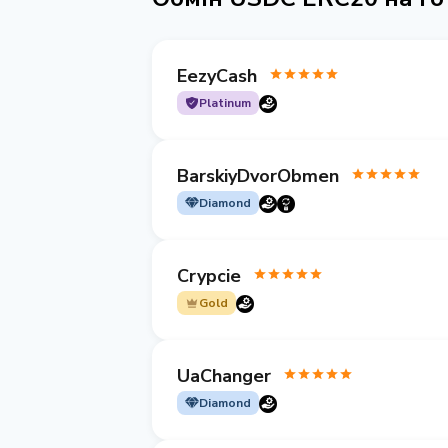
EezyCash
Platinum
BarskiyDvorObmen
Diamond
Crypcie
Gold
UaChanger
Diamond