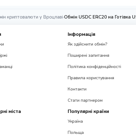
мін криптовалюти у Вроцлаві
Обмін USDC ERC20 на Готівка U
›
и
Інформація
ки
Як здійснити обмін?
іржі
Поширені запитання
аманці
Політика конфіденційності
Правила користування
Контакти
Стати партнером
рні міста
Популярні країни
Україна
Польща