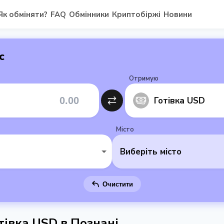
Як обміняти?
FAQ
Обмінники
Криптобіржі
Новини
с
Отримую
Готівка USD
Місто
Виберіть місто
Очистити
тівка USD в Познані