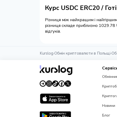
Курс USDC ERC20 / Гот
Різниця між найкращим і найгіршим
різниця складе приблизно 1029.78 
відгуків.
Kurslog
Обмін криптовалюти в Польщі
Об
›
›
Сервіс
Обмінни
Криптоб
Криптог
Новини
Блог