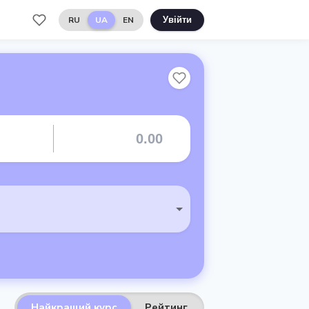
RU
UA
EN
Увійти
Найкращий курс
Рейтинг