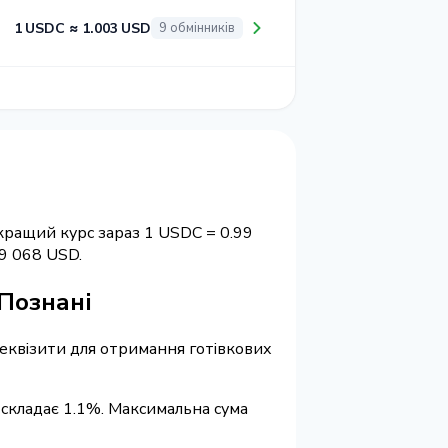
1 USDC ≈ 1.003 USD
9 обмінників
кращий курс зараз 1 USDC = 0.99
9 068 USD.
 Познані
 реквізити для отримання готівкових
 складає 1.1%. Максимальна сума