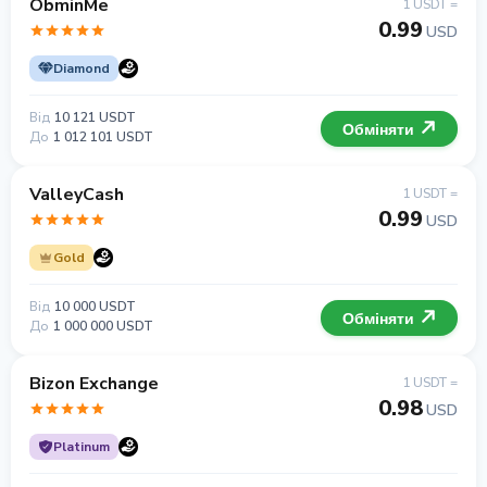
ObminMe
1 USDT =
0.99
USD
Diamond
Від
10 121 USDT
Обміняти
До
1 012 101 USDT
ValleyCash
1 USDT =
0.99
USD
Gold
Від
10 000 USDT
Обміняти
До
1 000 000 USDT
Bizon Exchange
1 USDT =
0.98
USD
Platinum