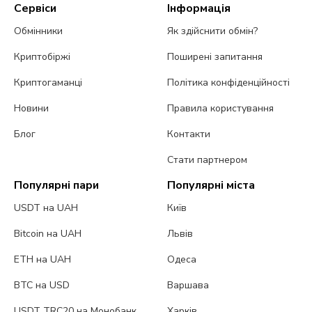
Сервіси
Інформація
Обмінники
Як здійснити обмін?
Криптобіржі
Поширені запитання
Криптогаманці
Політика конфіденційності
Новини
Правила користування
Блог
Контакти
Стати партнером
Популярні пари
Популярні міста
USDT на UAH
Київ
Bitcoin на UAH
Львів
ETH на UAH
Одеса
BTC на USD
Варшава
USDT TRC20 на Монобанк
Харків