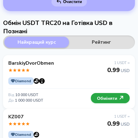
Очистити
Обмін USDT TRC20 на Готівка USD в
Познані
Найкращий курс
Рейтинг
BarskiyDvorObmen
1 USDT =
0.99
USD
Diamond
Від
10 000 USDT
Обміняти
До
1 000 000 USDT
KZ007
1 USDT =
0.99
USD
Diamond