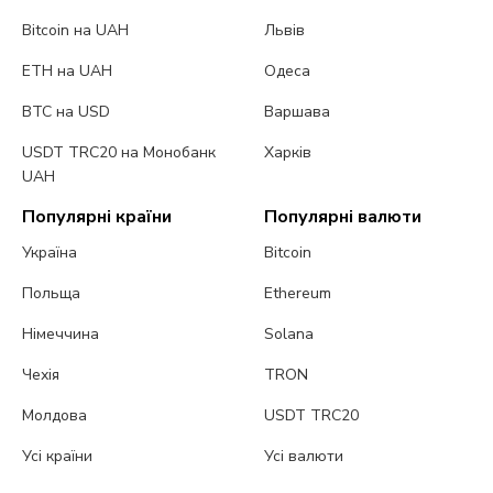
Bitcoin на UAH
Львів
ETH на UAH
Одеса
BTC на USD
Варшава
USDT TRC20 на Монобанк
Харків
UAH
Популярні країни
Популярні валюти
Україна
Bitcoin
Польща
Ethereum
Німеччина
Solana
Чехія
TRON
Молдова
USDT TRC20
Усі країни
Усі валюти