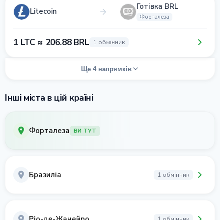
Готівка BRL
Litecoin
Форталеза
1 LTC ≈ 206.88 BRL
1 обмінник
Ще 4 напрямків
Інші міста в цій країні
Форталеза
ВИ ТУТ
Бразиліа
1 обмінник
Ріо-де-Жанейро
1 обмінник