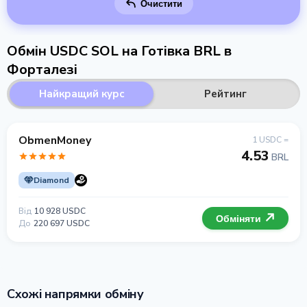
Очистити
Обмін USDC SOL на Готівка BRL в
Форталезі
Найкращий курс
Рейтинг
ObmenMoney
1 USDC =
4.53
BRL
Diamond
Від
10 928 USDC
Обміняти
До
220 697 USDC
Схожі напрямки обміну