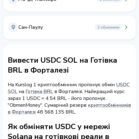
Сан-Паулу
2 обмінники
Вивести USDC SOL на Готівка
BRL в Форталезі
На Kurslog 1 криптообмінник пропонує обмін
USDC
SOL
на
Готівка BRL
в Форталезі. Найкращий курс
зараз 1 USDC = 4.54 BRL - його пропонує
"ObmenMoney". Сумарний резерв
криптообмінників
в Форталезі
48 568 135 BRL.
Як обміняти USDC у мережі
Solana на готівкові реали в