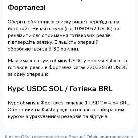
Форталезі
Оберіть обмінник зі списку вище і перейдіть на
його сайт. Вкажіть суму (від 10909.62 USDC) та
реквізити для отримання готівкових реалів,
підтвердіть заявку. Більшість операцій
обробляються за 5-30 хвилин.
Максимальна сума обміну USDC у мережі Solana на
готівкові реали в Форталезі сягає 220329.50 USDC
за одну операцію.
Курс USDC SOL / Готівка BRL
Курс обміну в Форталезі складає 1 USDC = 4.54 BRL.
Обмінники на Kurslog відсортовані за найкращим
курсом з урахуванням резервів та відгуків.
Kurslog
›
Обмін криптовалюти в Бразилії
›
Обмін криптовалюти в Ф