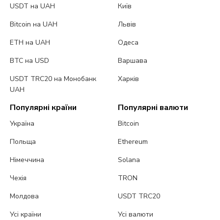
USDT на UAH
Київ
Bitcoin на UAH
Львів
ETH на UAH
Одеса
BTC на USD
Варшава
USDT TRC20 на Монобанк
Харків
UAH
Популярні країни
Популярні валюти
Україна
Bitcoin
Польща
Ethereum
Німеччина
Solana
Чехія
TRON
Молдова
USDT TRC20
Усі країни
Усі валюти