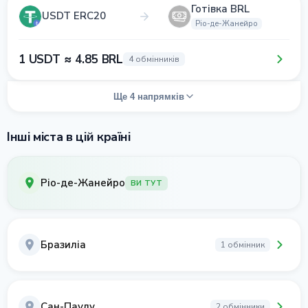
Готівка BRL
USDT ERC20
Ріо-де-Жанейро
1 USDT ≈ 4.85 BRL
4 обмінників
Ще 4 напрямків
Інші міста в цій країні
Ріо-де-Жанейро
ВИ ТУТ
Бразиліа
1 обмінник
Сан-Паулу
2 обмінники