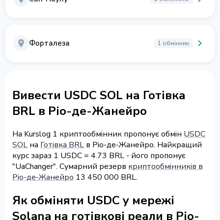
Форталеза
1 обмінник
Вивести USDC SOL на Готівка
BRL в Ріо-де-Жанейро
На Kurslog 1 криптообмінник пропонує обмін
USDC
SOL
на
Готівка BRL
в Ріо-де-Жанейро. Найкращий
курс зараз 1 USDC = 4.73 BRL - його пропонує
"UaChanger". Сумарний резерв
криптообмінників в
Ріо-де-Жанейро
13 450 000 BRL.
Як обміняти USDC у мережі
Solana на готівкові реали в Ріо-