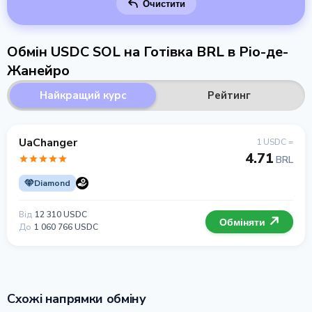
Очистити
Обмін USDC SOL на Готівка BRL в Ріо-де-
Жанейро
Найкращий курс
Рейтинг
UaChanger
1 USDC =
4.71
BRL
Diamond
Від
12 310 USDC
Обміняти
До
1 060 766 USDC
Схожі напрямки обміну