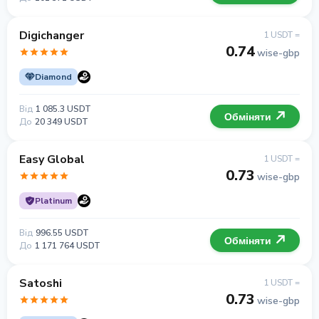
Digichanger
1 USDT =
0.74
wise-gbp
Diamond
Від
1 085.3 USDT
Обміняти
До
20 349 USDT
Easy Global
1 USDT =
0.73
wise-gbp
Platinum
Від
996.55 USDT
Обміняти
До
1 171 764 USDT
Satoshi
1 USDT =
0.73
wise-gbp