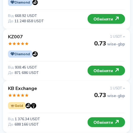
Diamond
Від
668.92 USDT
Обміняти
До
11 248 658 USDT
KZ007
1 USDT =
0.73
wise-gbp
Diamond
Від
938.45 USDT
Обміняти
До
871 686 USDT
KB Exchange
1 USDT =
0.73
wise-gbp
Gold
Від
1 376.34 USDT
Обміняти
До
688 166 USDT