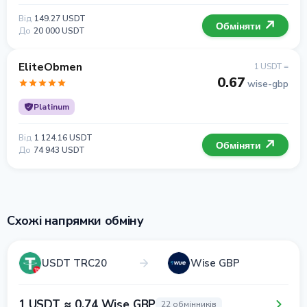
Від
149.27 USDT
Обміняти
До
20 000 USDT
EliteObmen
1 USDT =
0.67
wise-gbp
Platinum
Від
1 124.16 USDT
Обміняти
До
74 943 USDT
Схожі напрямки обміну
USDT TRC20
Wise GBP
1 USDT ≈ 0.74 Wise GBP
22 обмінників