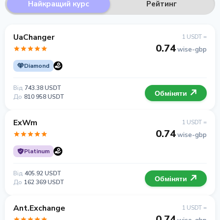
Найкращий курс
Рейтинг
UaChanger
1 USDT =
0.74
wise-gbp
Diamond
Від
743.38 USDT
Обміняти
До
810 958 USDT
ExWm
1 USDT =
0.74
wise-gbp
Platinum
Від
405.92 USDT
Обміняти
До
162 369 USDT
Ant.Exchange
1 USDT =
0.74