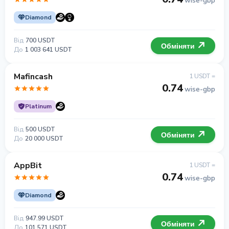
wise-gbp
Diamond
Від
700 USDT
Обміняти
До
1 003 641 USDT
Mafincash
1 USDT =
0.74
wise-gbp
Platinum
Від
500 USDT
Обміняти
До
20 000 USDT
AppBit
1 USDT =
0.74
wise-gbp
Diamond
Від
947.99 USDT
Обміняти
До
101 571 USDT