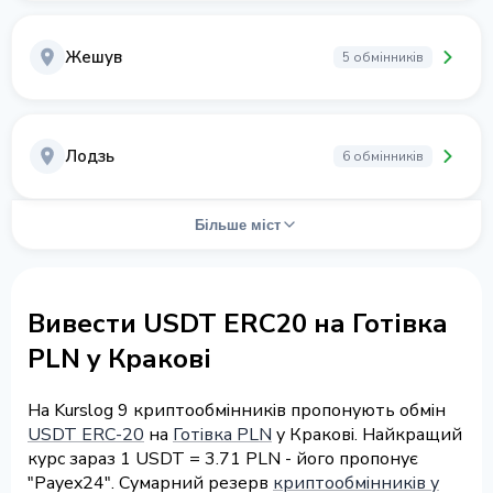
Жешув
5 обмінників
Лодзь
6 обмінників
Більше міст
Вивести USDT ERC20 на Готівка
PLN у Кракові
На Kurslog 9 криптообмінників пропонують обмін
USDT ERC-20
на
Готівка PLN
у Кракові. Найкращий
курс зараз 1 USDT = 3.71 PLN - його пропонує
"Payex24". Сумарний резерв
криптообмінників у