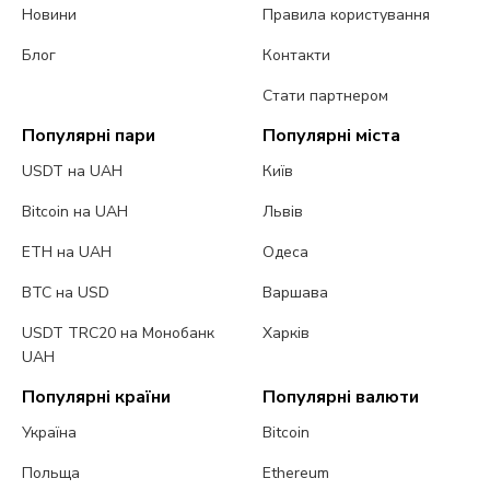
Новини
Правила користування
Блог
Контакти
Стати партнером
Популярні пари
Популярні міста
USDT на UAH
Київ
Bitcoin на UAH
Львів
ETH на UAH
Одеса
BTC на USD
Варшава
USDT TRC20 на Монобанк
Харків
UAH
Популярні країни
Популярні валюти
Україна
Bitcoin
Польща
Ethereum