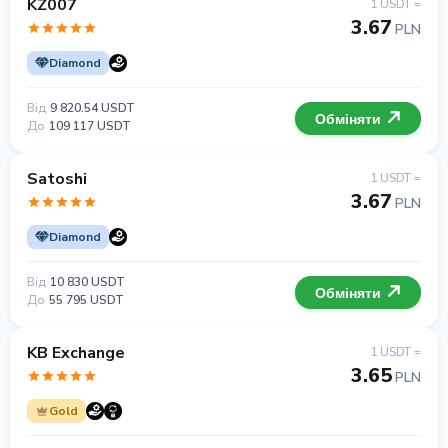
KZ007
1 USDT =
3.67
PLN
Diamond
Від
9 820.54 USDT
Обміняти
До
109 117 USDT
Satoshi
1 USDT =
3.67
PLN
Diamond
Від
10 830 USDT
Обміняти
До
55 795 USDT
KB Exchange
1 USDT =
3.65
PLN
Gold