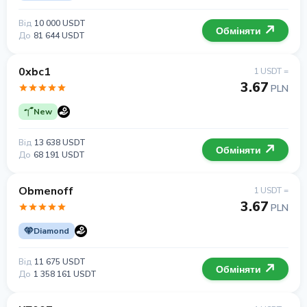
Від
10 000 USDT
Обміняти
До
81 644 USDT
0xbc1
1 USDT =
3.67
PLN
New
Від
13 638 USDT
Обміняти
До
68 191 USDT
Obmenoff
1 USDT =
3.67
PLN
Diamond
Від
11 675 USDT
Обміняти
До
1 358 161 USDT