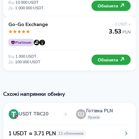
Від
10 000 USDT
Обміняти
До
1 000 000 USDT
Go-Go Exchange
1 USDT =
3.53
PLN
Platinum
Від
1 000 USDT
Обміняти
До
100 000 USDT
Схожі напрямки обміну
Готівка PLN
USDT TRC20
Краків
1 USDT ≈ 3.71 PLN
12 обмінників