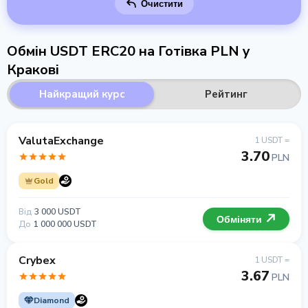
Очистити
Обмін USDT ERC20 на Готівка PLN у
Кракові
Найкращий курс
Рейтинг
ValutaExchange
1 USDT =
3.70
PLN
Gold
Від
3 000 USDT
Обміняти
До
1 000 000 USDT
Crybex
1 USDT =
3.67
PLN
Diamond