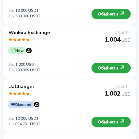
Від
10 000 USDT
Обміняти
До
300 000 USDT
WinExa Exchange
1 USDT =
1.004
USD
New
Від
1 000 USDT
Обміняти
До
298 805 USDT
UaChanger
1 USDT =
1.002
USD
Diamond
Від
10 000 USDT
Обміняти
До
654 751 USDT