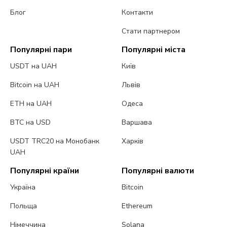
Блог
Контакти
Стати партнером
Популярні пари
Популярні міста
USDT на UAH
Київ
Bitcoin на UAH
Львів
ETH на UAH
Одеса
BTC на USD
Варшава
USDT TRC20 на Монобанк
Харків
UAH
Популярні країни
Популярні валюти
Україна
Bitcoin
Польща
Ethereum
Німеччина
Solana