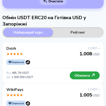
Очистити
Обмін USDT ERC20 на Готівка USD у
Запоріжжі
Найкращий курс
Рейтинг
Dvizh
1 USDT =
1.008
USD
Diamond
Від
495.79 USDT
Обміняти
До
1 000 000 USDT
WikiPays
1 USDT =
1.005
USD
Diamond