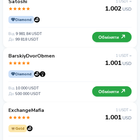
Satoshi
1 USDT =
1.002
USD
Diamond
Від
9 981.84 USDT
Обміняти
До
99 818 USDT
BarskiyDvorObmen
1 USDT =
1.001
USD
Diamond
Від
10 000 USDT
Обміняти
До
500 000 USDT
ExchangeMafia
1 USDT =
1.001
USD
Gold