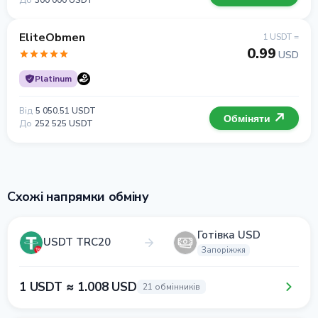
До
300 000 USDT
EliteObmen
1 USDT =
0.99
USD
Platinum
Від
5 050.51 USDT
Обміняти
До
252 525 USDT
Схожі напрямки обміну
Готівка USD
USDT TRC20
Запоріжжя
1 USDT ≈ 1.008 USD
21 обмінників