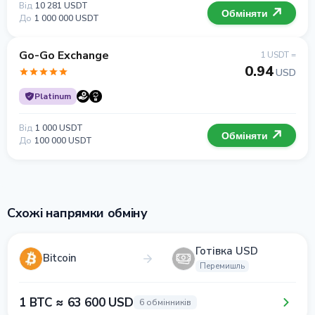
Від
10 281 USDT
Обміняти
До
1 000 000 USDT
Go-Go Exchange
1 USDT =
0.94
USD
Platinum
Від
1 000 USDT
Обміняти
До
100 000 USDT
Схожі напрямки обміну
Готівка USD
Bitcoin
Перемишль
1 BTC ≈ 63 600 USD
6 обмінників