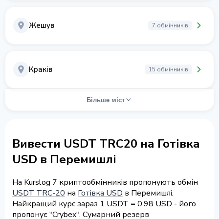
Жешув
7 обмінників
Краків
15 обмінників
Більше міст
Вивести USDT TRC20 на Готівка
USD в Перемишлі
На Kurslog 7 криптообмінників пропонують обмін
USDT TRC-20
на
Готівка USD
в Перемишлі.
Найкращий курс зараз 1 USDT = 0.98 USD - його
пропонує "Crybex". Сумарний резерв