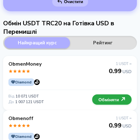
Очистити
Обмін USDT TRC20 на Готівка USD в
Перемишлі
Найкращий курс
Рейтинг
ObmenMoney
1 USDT =
0.99
USD
Diamond
Від
10 071 USDT
Обміняти
До
1 007 121 USDT
Obmenoff
1 USDT =
0.99
USD
Diamond