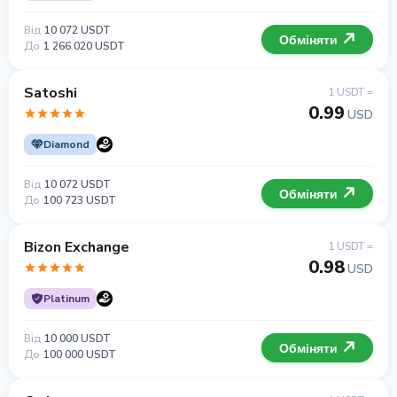
Від
10 072 USDT
Обміняти
До
1 266 020 USDT
Satoshi
1 USDT =
0.99
USD
Diamond
Від
10 072 USDT
Обміняти
До
100 723 USDT
Bizon Exchange
1 USDT =
0.98
USD
Platinum
Від
10 000 USDT
Обміняти
До
100 000 USDT