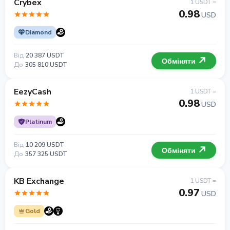
Crybex
1 USDT =
0.98
USD
Diamond
Від
20 387 USDT
Обміняти
До
305 810 USDT
EezyCash
1 USDT =
0.98
USD
Platinum
Від
10 209 USDT
Обміняти
До
357 325 USDT
KB Exchange
1 USDT =
0.97
USD
Gold