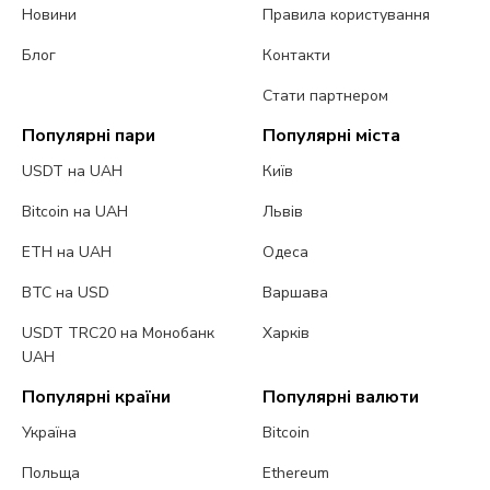
Новини
Правила користування
Блог
Контакти
Стати партнером
Популярні пари
Популярні міста
USDT на UAH
Київ
Bitcoin на UAH
Львів
ETH на UAH
Одеса
BTC на USD
Варшава
USDT TRC20 на Монобанк
Харків
UAH
Популярні країни
Популярні валюти
Україна
Bitcoin
Польща
Ethereum