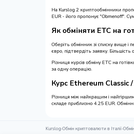
На Kurslog 2 криптообмінники про
EUR - його пропонує "Obmenoff". С
Як обміняти ETC на гот
Оберіть обмінник зі списку вище і п
євро, підтвердіть заявку. Більшість
Різниця курсів обміну ETC на готів
за одну операцію.
Курс Ethereum Classic 
Різниця між найкращим і найгіршим 
складе приблизно 4.25 EUR. Обмінни
Kurslog
Обмін криптовалюти в Італії
Обмі
›
›