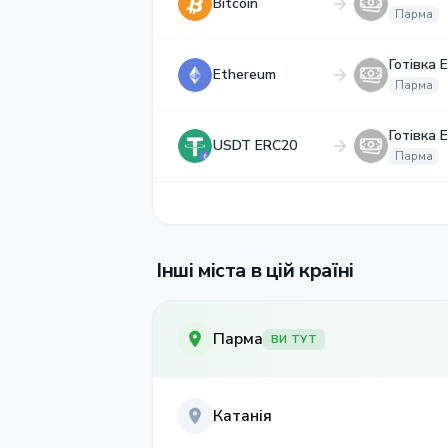
Bitcoin
Парма
Готівка 
Ethereum
Парма
Готівка 
USDT ERC20
Парма
Інші міста в цій країні
Парма
ВИ ТУТ
Катанія