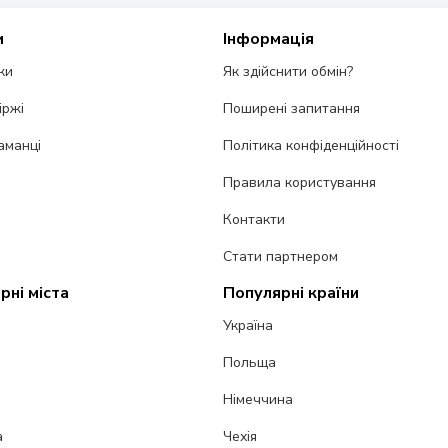
и
Інформація
ки
Як здійснити обмін?
іржі
Поширені запитання
аманці
Політика конфіденційності
Правила користування
Контакти
Стати партнером
рні міста
Популярні країни
Україна
Польща
Німеччина
а
Чехія