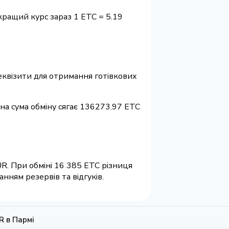
кращий курс зараз 1 ETC = 5.19
 реквізити для отримання готівкових
ьна сума обміну сягає 136273.97 ETC
UR. При обміні 16 385 ETC різниця
нням резервів та відгуків.
R в Пармі