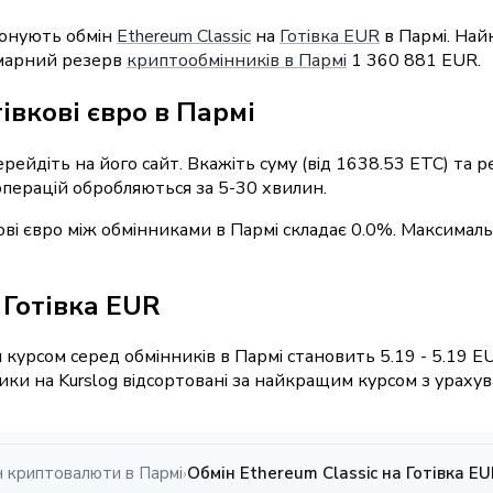
понують обмін
Ethereum Classic
на
Готівка EUR
в Пармі. Най
умарний резерв
криптообмінників в Пармі
1 360 881 EUR.
івкові євро в Пармі
ерейдіть на його сайт. Вкажіть суму (від 1638.53 ETC) та
 операцій обробляються за 5-30 хвилин.
кові євро між обмінниками в Пармі складає 0.0%. Максимал
/ Готівка EUR
курсом серед обмінників в Пармі становить 5.19 - 5.19 E
ки на Kurslog відсортовані за найкращим курсом з урахува
н криптовалюти в Пармі
Обмін Ethereum Classic на Готівка EU
›