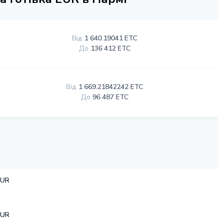
Від
1 640.19041 ETC
До
136 412 ETC
Від
1 669.21842242 ETC
До
96 487 ETC
EUR
EUR