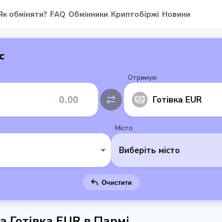
Як обміняти?
FAQ
Обмінники
Криптобіржі
Новини
с
Отримую
Готівка EUR
Місто
Виберіть місто
Очистити
на Готівка EUR в Пармі