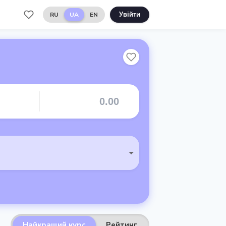
RU
UA
EN
Увійти
Найкращий курс
Рейтинг