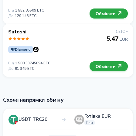
Від
1 552.85509 ETC
Обміняти
До
129 148 ETC
Satoshi
1 ETC =
5.47
EUR
Diamond
Від
1 580.33745094 ETC
Обміняти
До
91 349 ETC
Схожі напрямки обміну
Готівка EUR
USDT TRC20
Рим