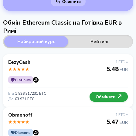
Очистити
Обмін Ethereum Classic на Готівка EUR в
Римі
Найкращий курс
Рейтинг
EezyCash
1 ETC =
5.48
EUR
Platinum
Від
1 826.317231 ETC
Обміняти
До
63 921 ETC
Obmenoff
1 ETC =
5.47
EUR
Diamond