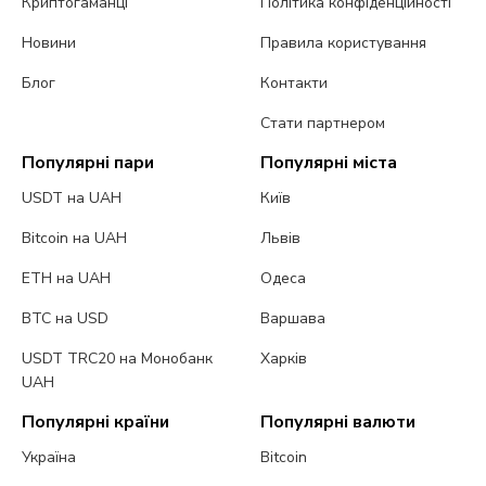
Криптогаманці
Політика конфіденційності
Новини
Правила користування
Блог
Контакти
Стати партнером
Популярні пари
Популярні міста
USDT на UAH
Київ
Bitcoin на UAH
Львів
ETH на UAH
Одеса
BTC на USD
Варшава
USDT TRC20 на Монобанк
Харків
UAH
Популярні країни
Популярні валюти
Україна
Bitcoin