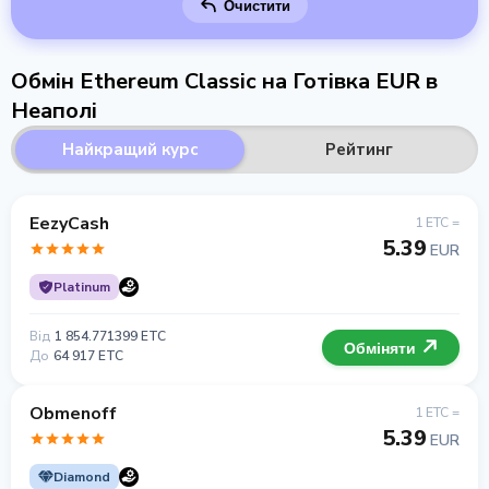
Очистити
Обмін Ethereum Classic на Готівка EUR в
Неаполі
Найкращий курс
Рейтинг
EezyCash
1 ETC =
5.39
EUR
Platinum
Від
1 854.771399 ETC
Обміняти
До
64 917 ETC
Obmenoff
1 ETC =
5.39
EUR
Diamond