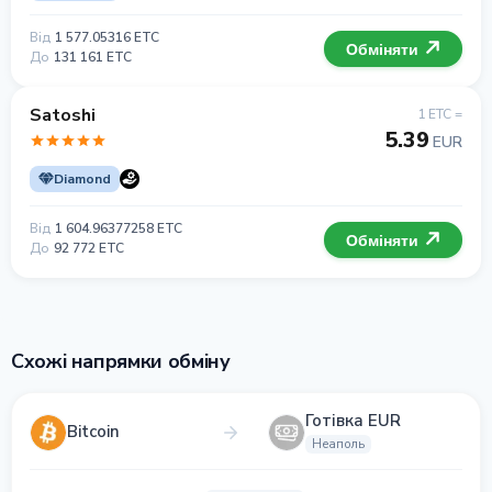
Від
1 577.05316 ETC
Обміняти
До
131 161 ETC
Satoshi
1 ETC =
5.39
EUR
Diamond
Від
1 604.96377258 ETC
Обміняти
До
92 772 ETC
Схожі напрямки обміну
Готівка EUR
Bitcoin
Неаполь