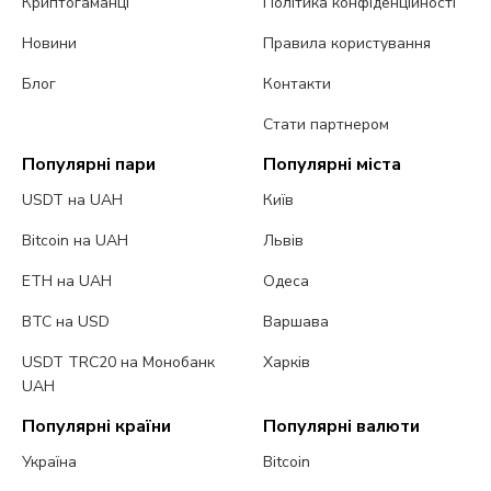
Криптогаманці
Політика конфіденційності
Новини
Правила користування
Блог
Контакти
Стати партнером
Популярні пари
Популярні міста
USDT на UAH
Київ
Bitcoin на UAH
Львів
ETH на UAH
Одеса
BTC на USD
Варшава
USDT TRC20 на Монобанк
Харків
UAH
Популярні країни
Популярні валюти
Україна
Bitcoin