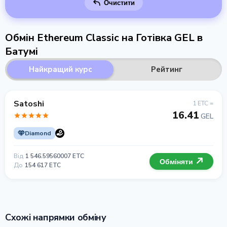
Очистити
Обмін Ethereum Classic на Готівка GEL в
Батумі
Найкращий курс
Рейтинг
Satoshi
1 ETC =
16.41
GEL
Diamond
Від
1 546.59560007 ETC
Обміняти
До
154 617 ETC
Схожі напрямки обміну