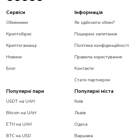
Сервіси
Інформація
Обмінники
Як здійснити обмін?
Криптобіржі
Поширені запитання
Криптогаманці
Політика конфіденційності
Новини
Правила користування
Блог
Контакти
Стати партнером
Популярні пари
Популярні міста
USDT на UAH
Київ
Bitcoin на UAH
Львів
ETH на UAH
Одеса
BTC на USD
Варшава