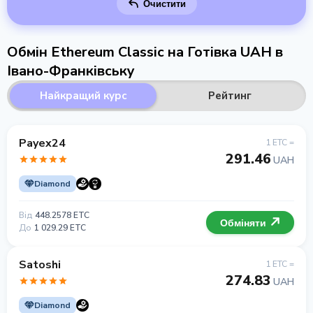
Очистити
Обмін Ethereum Classic на Готівка UAH в
Івано-Франківську
Найкращий курс
Рейтинг
Payex24
1 ETC =
291.46
UAH
Diamond
Від
448.2578 ETC
Обміняти
До
1 029.29 ETC
Satoshi
1 ETC =
274.83
UAH
Diamond