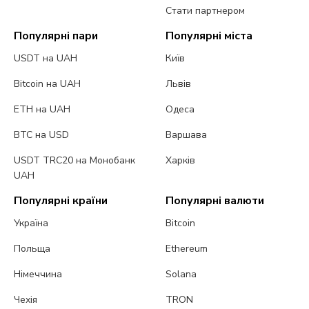
Стати партнером
Популярні пари
Популярні міста
USDT на UAH
Київ
Bitcoin на UAH
Львів
ETH на UAH
Одеса
BTC на USD
Варшава
USDT TRC20 на Монобанк
Харків
UAH
Популярні країни
Популярні валюти
Україна
Bitcoin
Польща
Ethereum
Німеччина
Solana
Чехія
TRON